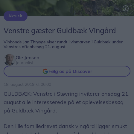
Aktuelt
Vinbonde Jan Thrysøe viser rundt i vinmarken i Guldbæk under Venstres aftenbesøg 21. august. Arkivfoto Mette Nielsen
Venstre gæster Guldbæk Vingård
Vinbonde Jan Thrysøe viser rundt i vinmarken i Guldbæk under
Venstres aftenbesøg 21. august
Ole Jensen
Journalist
Følg os på Discover
18. august 2019 kl. 06.00
GULDBÆK: Venstre i Støvring inviterer onsdag 21.
august alle interesserede på et oplevelsesbesøg
på Guldbæk Vingård.
Den lille familiedrevet dansk vingård ligger smukt