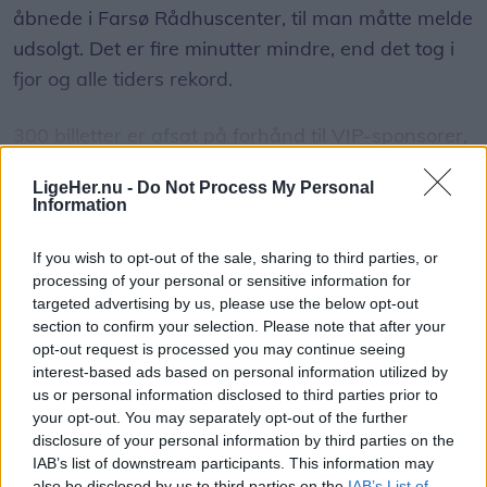
åbnede i Farsø Rådhuscenter, til man måtte melde
udsolgt. Det er fire minutter mindre, end det tog i
fjor og alle tiders rekord.
300 billetter er afsat på forhånd til VIP-sponsorer,
men derudover er der i år 420 billetter til salg, og
LigeHer.nu -
Do Not Process My Personal
det er faktisk flere end sidste år.
Information
Vis mere
Del artikel
- Det går altid stærkt, men det er ret vildt. Kvinden,
If you wish to opt-out of the sale, sharing to third parties, or
der stod forrest i køen efter en enkelt billet, havde
processing of your personal or sensitive information for
targeted advertising by us, please use the below opt-out
stået i kø i over fire timer for at være helt sikker,
section to confirm your selection. Please note that after your
siger formanden for festkomiteen, Kris Hansen.
opt-out request is processed you may continue seeing
interest-based ads based on personal information utilized by
us or personal information disclosed to third parties prior to
Alt håb er ikke ude. Erfaringsmæssigt bliver nogle
your opt-out. You may separately opt-out of the further
med billet forhindret i at deltage eller fortryder, og
disclosure of your personal information by third parties on the
så kan man være heldig at få fingre i en.
IAB’s list of downstream participants. This information may
also be disclosed by us to third parties on the
IAB’s List of