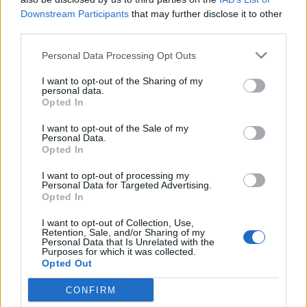
Downstream Participants
that may further disclose it to other
Alle kan i øvrigt komme ind klokken 21, når
third parties.
grisene er fortæret. Her fortsætter festen nemlig til
Personal Data Processing Opt Outs
klokken 2 til musik af Sju-Bi-Trio, der blandt andet
tæller de oprindelige Shu-bi-dua- medlemmer
I want to opt-out of the Sharing of my
personal data.
Michael Hardinger og Kim Daugaard.
Aktuelt
Opted In
Kim Aagaard har brugt mange timer på at researche historien i gamle avisudklip, annoncer og på Rigsarkivet, og det har afdækket en række spændende detaljer.
Nordjysk cykelhandler skrev historie
I want to opt-out of the Sale of my
Efter grisefesten fredag er der lørdag to DJ's på
Personal Data.
med sin opfindelse
programmet i festteltet. Den ene er Martin Jensen,
Opted In
der blandt andet har gjort sig bemærket som
I want to opt-out of processing my
Asbjørn Hansen
Personal Data for Targeted Advertising.
dommer i X-factor gennem to sæsoner og med
Opted In
hittet "Solo Dance". Han får selskab af DJ Justé,
Følg os på Discover
I want to opt-out of Collection, Use,
der ligeledes har flere hits på samvittigheden.
Retention, Sale, and/or Sharing of my
07. august 2026 kl. 06.01
Personal Data that Is Unrelated with the
Purposes for which it was collected.
AALESTRUP: Danmarks Cykelmuseum i Aalestrup
Kris Jensen gør opmærksom på, at man skal være
Opted Out
rummer mange interessante fortællinger.
fyldt 18 år for at være med til festen fredag, mens
CONFIRM
aldersgrænsen lørdag går ved 16 år.