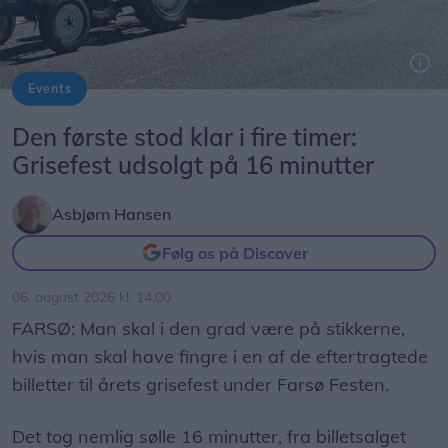
Events
Byfestoptoget byder på mange kreative indslag. Dette er fra i fjor.
Den første stod klar i fire timer:
Grisefest udsolgt på 16 minutter
Asbjørn Hansen
Følg os på Discover
06. august 2026 kl. 14.00
FARSØ: Man skal i den grad være på stikkerne,
hvis man skal have fingre i en af de eftertragtede
billetter til årets grisefest under Farsø Festen.
Det tog nemlig sølle 16 minutter, fra billetsalget