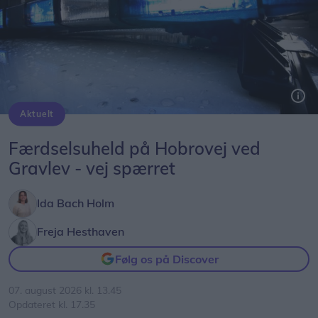
Aktuelt
Færdselsuheld på Hobrovej ved
Gravlev - vej spærret
Ida Bach Holm
Freja Hesthaven
Følg os på Discover
07. august 2026 kl. 13.45
Opdateret kl. 17.35