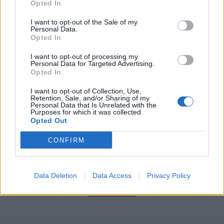
Opted In
08. august 2026 kl. 14.00
I want to opt-out of the Sale of my
NORDJYLLAND: Når solen går mod horisonten
Personal Data.
Opted In
onsdag 12. august, bliver det ikke en helt
almindelig sommeraften.
I want to opt-out of processing my
Personal Data for Targeted Advertising.
Opted In
Nordjyder får nemlig mulighed for at opleve den
I want to opt-out of Collection, Use,
kraftigste delvise solformørkelse, der kan ses fra
Retention, Sale, and/or Sharing of my
Personal Data that Is Unrelated with the
Danmark frem til 2048.
Purposes for which it was collected.
Opted Out
Over hele landet vil Månen bevæge sig ind foran
CONFIRM
Solen, og afhængigt af hvor i Danmark man
befinder sig, vil op mod 86 procent af Solens skive
Data Deletion
Data Access
Privacy Policy
være dækket.
Vis mere
Del artikel
Det oplyser sol26 i en pressemeddelelse.