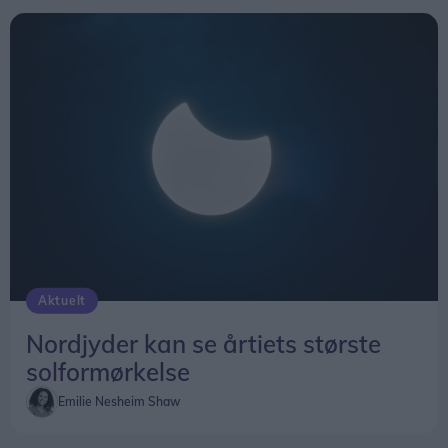
nysgerrighed på naturvidenskab, siger Tina Ibsen,
der er astrofysiker og en af initiativtagerne til
Sol26.
Herunder får man et overblik over, hvornår
solformørkelsen rammer forskellige steder i
Nordjylland.
Aktuelt
Nordjyder kan se årtiets største
solformørkelse
Emilie Nesheim Shaw