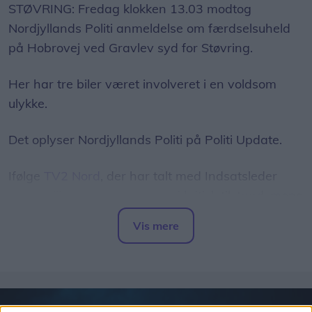
STØVRING: Fredag klokken 13.03 modtog
Nordjyllands Politi anmeldelse om færdselsuheld
på Hobrovej ved Gravlev syd for Støvring.
Her har tre biler været involveret i en voldsom
ulykke.
Det oplyser Nordjyllands Politi på Politi Update.
Ifølge
TV2 Nord
, der har talt med Indsatsleder
Emil Hellberg, er to personer i kritisk tilstand, mens
fem andre er kørt til tjek på sygehuset.
Vis mere
Del artikel
- Det er noget voldsomt herude, fortæller han.
Som følge af ulykken var Hobrovej totalt spærret
omkring ulykken.