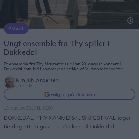
Aktuelt
Et ensemble fra Thy Masterclass giver 20. august koncert i Dokkedal som led i sommerens række af Vildmosekoncerter. Privatfoto
Ungt ensemble fra Thy spiller i
Dokkedal
Et ensemble fra Thy Masterclass giver 20. august koncert i
Dokkedal som led i sommerens række af Vildmosekoncerter
Kim Juhl Andersen
Journalist
Følg os på Discover
18. august 2019 kl. 06.00
DOKKEDAL: THY KAMMERMUSIKFESTIVAL tager
tirsdag 20. august en afstikker til Dokkedal.