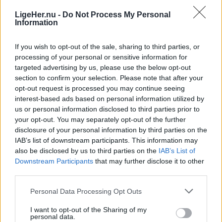
LigeHer.nu -
Do Not Process My Personal
Information
If you wish to opt-out of the sale, sharing to third parties, or
processing of your personal or sensitive information for
targeted advertising by us, please use the below opt-out
section to confirm your selection. Please note that after your
opt-out request is processed you may continue seeing
interest-based ads based on personal information utilized by
us or personal information disclosed to third parties prior to
your opt-out. You may separately opt-out of the further
disclosure of your personal information by third parties on the
Aktuelt
Solformørkelsen 12. august bliver den mest markante, der kan opleves fra Danmark i mere end 20 år. Billedet her er fra delvis solformørkelse Aalborg 29. marts 2025.
Arkivfoto: Martél Andersen
IAB’s list of downstream participants. This information may
also be disclosed by us to third parties on the
IAB’s List of
Nordjyder kan se årtiets største
Downstream Participants
that may further disclose it to other
solformørkelse
third parties.
Personal Data Processing Opt Outs
Emilie Nesheim Shaw
I want to opt-out of the Sharing of my
Følg os på Discover
personal data.