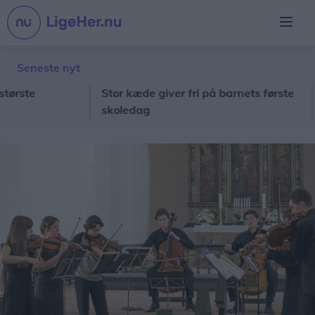
Seneste nyt
te
Stor kæde giver fri på barnets første
Ane
skoledag
prø