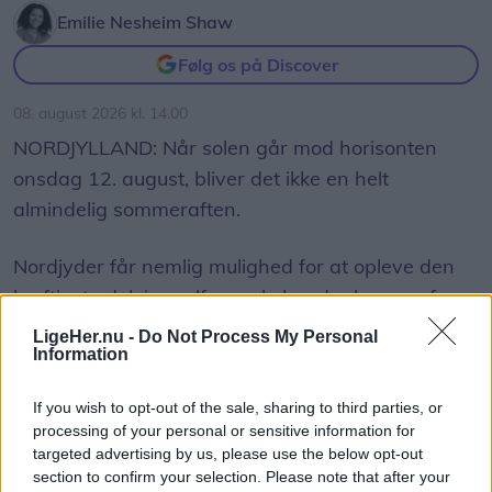
Emilie Nesheim Shaw
Følg os på Discover
08. august 2026 kl. 14.00
NORDJYLLAND: Når solen går mod horisonten
onsdag 12. august, bliver det ikke en helt
almindelig sommeraften.
Nordjyder får nemlig mulighed for at opleve den
kraftigste delvise solformørkelse, der kan ses fra
Danmark frem til 2048.
LigeHer.nu -
Do Not Process My Personal
Information
Over hele landet vil Månen bevæge sig ind foran
If you wish to opt-out of the sale, sharing to third parties, or
Solen, og afhængigt af hvor i Danmark man
processing of your personal or sensitive information for
befinder sig, vil op mod 86 procent af Solens skive
targeted advertising by us, please use the below opt-out
være dækket.
section to confirm your selection. Please note that after your
Vis mere