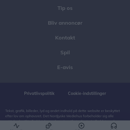
Tip os
Bliv annoncør
Kontakt
Spil
E-avis
Privatlivspolitik
Cookie-indstillinger
Tekst, grafik, billeder, lyd og andet indhold på dette website er beskyttet
efter lov om ophavsret. Det Nordjyske Mediehus forbeholder sig alle
rettigheder til indholdet, herunder retten til at udnytte indholdet med
henblik på tekst- og datamining, jf. ophavsretslovens § 11 b og DSM-