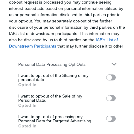
opt-out request is processed you may continue seeing
Del artikel
interest-based ads based on personal information utilized by
Det oplyser sol26 i en pressemeddelelse.
us or personal information disclosed to third parties prior to
your opt-out. You may separately opt-out of the further
Formørkelsen topper omkring klokken 20.00, kort
disclosure of your personal information by third parties on the
IAB’s list of downstream participants. This information may
før solnedgang, hvilket giver gode muligheder for
also be disclosed by us to third parties on the
IAB’s List of
at opleve fænomenet fra steder med frit udsyn
Downstream Participants
that may further disclose it to other
mod vest.
third parties.
Personal Data Processing Opt Outs
For mange nordjyder kan kysterne, fjordene og de
åbne landskaber danne en flot ramme om den
I want to opt-out of the Sharing of my
personal data.
sjældne naturoplevelse, hvis vejret arter sig.
Opted In
I want to opt-out of the Sale of my
- En solformørkelse er en af de få begivenheder,
Personal Data.
Mennesker
Opted In
der kan få os alle til at stoppe op og kigge i
Store kommunale forskelle i
samme retning. Det er både smukt, fascinerende
I want to opt-out of processing my
Personal Data for Targeted Advertising.
forekomsten af demens i Nordjylland
og en fantastisk anledning til at samles om Solen,
Opted In
dens betydning for livet på Jorden og vores plads i