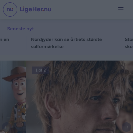
Seneste nyt
Nordjyder kan se årtiets største
Stor kæd
solformørkelse
skoleda
1 af 2
Forrige
Næ