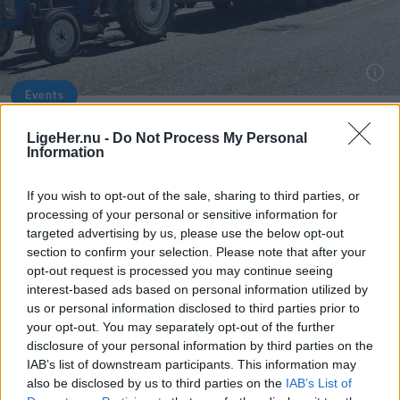
Først bygger man en ny spisesal og et nyt køkken,
mens man i anden etape renoverer en række
lokaler til et såkaldt "makerspace" med plads til alt
Events
Byfestoptoget byder på mange kreative indslag. Dette er fra i fjor.
fra keramik og glasarbejde til laserskæring, 3D-
print, podcastproduktion og sceneoptræden, lyder
Den første stod klar i fire timer:
LigeHer.nu -
Do Not Process My Personal
Information
det i pressemeddelelsen.
Grisefest udsolgt på 16 minutter
If you wish to opt-out of the sale, sharing to third parties, or
Byggeriet forventes at gå i gang i 2027, oplyser
Asbjørn Hansen
processing of your personal or sensitive information for
efterskolen.
targeted advertising by us, please use the below opt-out
Følg os på Discover
section to confirm your selection. Please note that after your
opt-out request is processed you may continue seeing
06. august 2026 kl. 14.00
interest-based ads based on personal information utilized by
FARSØ: Man skal i den grad være på stikkerne,
us or personal information disclosed to third parties prior to
your opt-out. You may separately opt-out of the further
hvis man skal have fingre i en af de eftertragtede
disclosure of your personal information by third parties on the
billetter til årets grisefest under Farsø Festen.
IAB’s list of downstream participants. This information may
also be disclosed by us to third parties on the
IAB’s List of