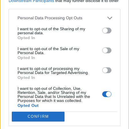
Downstream Participants
that may further disclose it to other
Det tog nemlig sølle 16 minutter, fra billetsalget
third parties.
åbnede i Farsø Rådhuscenter, til man måtte melde
udsolgt. Det er fire minutter mindre, end det tog i
Personal Data Processing Opt Outs
fjor og alle tiders rekord.
I want to opt-out of the Sharing of my
personal data.
Opted In
300 billetter er afsat på forhånd til VIP-sponsorer,
men derudover er der i år 420 billetter til salg, og
I want to opt-out of the Sale of my
Personal Data.
det er faktisk flere end sidste år.
Opted In
Vis mere
Del artikel
I want to opt-out of processing my
- Det går altid stærkt, men det er ret vildt. Kvinden,
Personal Data for Targeted Advertising.
Opted In
der stod forrest i køen efter en enkelt billet, havde
stået i kø i over fire timer for at være helt sikker,
Kategorier
I want to opt-out of Collection, Use,
Retention, Sale, and/or Sharing of my
siger formanden for festkomiteen, Kris Hansen.
Personal Data that Is Unrelated with the
Purposes for which it was collected.
Opted Out
Events
Alt håb er ikke ude. Erfaringsmæssigt bliver nogle
CONFIRM
med billet forhindret i at deltage eller fortryder, og
Aktuelt
så kan man være heldig at få fingre i en.