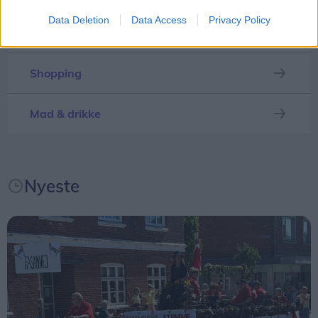
Data Deletion
Data Access
Privacy Policy
Alle kan i øvrigt komme ind klokken 21, når
Mennesker
grisene er fortæret. Her fortsætter festen nemlig til
klokken 2 til musik af Sju-Bi-Trio, der blandt andet
Shopping
tæller de oprindelige Shu-bi-dua- medlemmer
Michael Hardinger og Kim Daugaard.
Mad & drikke
Efter grisefesten fredag er der lørdag to DJ's på
programmet i festteltet. Den ene er Martin Jensen,
Nyeste
der blandt andet har gjort sig bemærket som
dommer i X-factor gennem to sæsoner og med
hittet "Solo Dance". Han får selskab af DJ Justé,
der ligeledes har flere hits på samvittigheden.
Kris Jensen gør opmærksom på, at man skal være
fyldt 18 år for at være med til festen fredag, mens