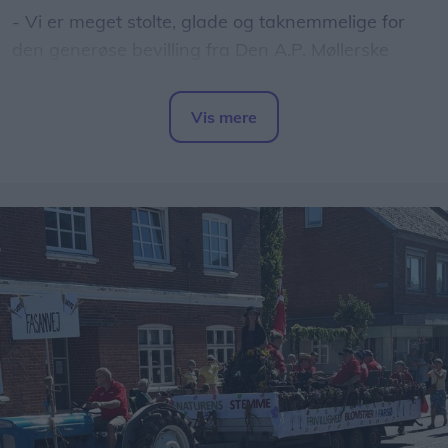
- Vi er meget stolte, glade og taknemmelige for
den generøse bevilling fra Den A.P. Møllerske
Støttefond. Det er en kæmpe anerkendelse af den
indsats, vores medarbejdere hver dag yder for at
Vis mere
skabe en skole, hvor alle elever kan lykkes og
Del artikel
udvikle sig.
- Det betyder, at vi kan videreudvikle Vesterbølle
Efterskole på en måned, hvor skolens vision om en
mere praktisk, inkluderende og udviklende bolig
undervisning kan udfolde og udvikle sig i mange
år fremover, siger Martin Diget Aamann, der er
forstander på Vesterbølle Efterskole.
Ombygningen af efterskolen skal gennemføres i to
etaper.