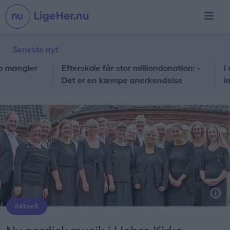
Seneste nyt
ngler
Efterskole får stor milliondonation: -
I al st
Det er en kæmpe anerkendelse
ind i p
Aktuelt
Sct. Peders Koncertkor fra Randers - synger 2. september i Hobro Kirke. Privatfoto