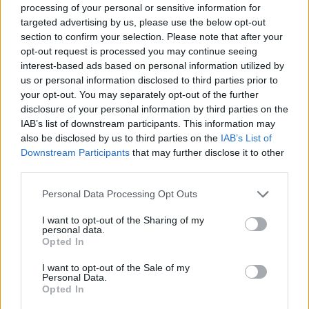
processing of your personal or sensitive information for
targeted advertising by us, please use the below opt-out
section to confirm your selection. Please note that after your
Aktuelt
Arkivfoto: Michael Koch
opt-out request is processed you may continue seeing
interest-based ads based on personal information utilized by
Gasudslip i Ranum er under kontrol
us or personal information disclosed to third parties prior to
your opt-out. You may separately opt-out of the further
Simon Jensen
disclosure of your personal information by third parties on the
Journalist
IAB’s list of downstream participants. This information may
Følg os på Discover
also be disclosed by us to third parties on the
IAB’s List of
Downstream Participants
that may further disclose it to other
05. august 2026 kl. 14.21
third parties.
Opdateret kl. 17.15
Personal Data Processing Opt Outs
OPDATERET KL. 17.12: Gasudslippet er nu under
kontrol, oplyser Nordjyllands Politi
I want to opt-out of the Sharing of my
personal data.
Opted In
RANUM: En overrevet gasledning på Rønnevej 15
I want to opt-out of the Sale of my
i Ranum får nu politiet til at komme med to
Personal Data.
Opted In
opfordringer til borgere i byen.