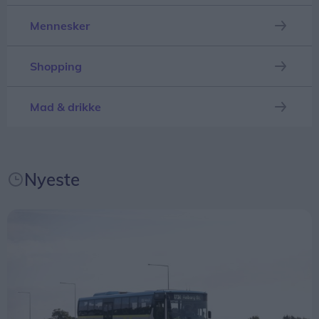
udvider paletten og kan måske tiltrække andre
Mennesker
målgrupper, siger Sofie Gade Christiansen.
De to akrobater, Benjamin De Matteis og Mickael
Shopping
Le Guen, er en del af det franske teaterkompagni
Cie Sacékripa.
Mad & drikke
Ifølge deres hjemmeside arbejder de med cirkus,
akrobatik, jonglering, stunt og klovneri, hvor
Nyeste
vandet danner rammen om både "humor, risiko
og stærkt samspil" mellem de to artister.
Forestillingen begynder klokken 16 ved den gamle
drejebro ved Limfjordsmuseet, hvor man kan følge
med fra begge sider af kanalen.
Den varer cirka 40 minutter, og der er gratis