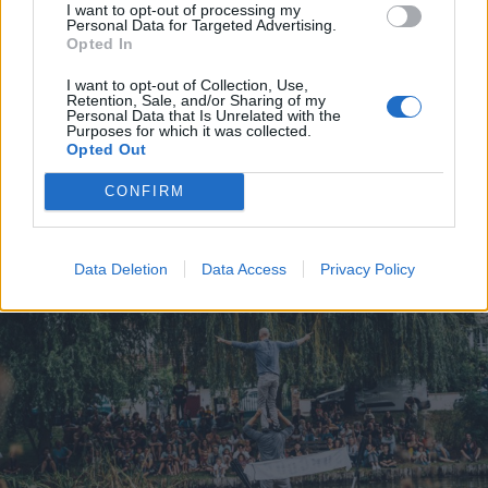
I want to opt-out of processing my
Personal Data for Targeted Advertising.
Kan man lugte gas i Ranum, skal man søge væk
Opted In
fra området - og opholder man sig indendørs, skal
I want to opt-out of Collection, Use,
man lukke døre og vinduer samt slukke
Retention, Sale, and/or Sharing of my
Personal Data that Is Unrelated with the
ventilationsanlæg.
Purposes for which it was collected.
Opted Out
Vis mere
Det skriver Nordjyllands Politi via tjenesten
CONFIRM
Del artikel
PolitiUpdate.
Der siver gas fra ledningen, som driver i nordøstlig
Data Deletion
Data Access
Privacy Policy
retning, oplyser politiet.
Senere onsdag eftermiddag har Nordjyllands Politi
efterfølgende oplyst, at gasudslippet er under
kontrol, og at faren derfor er drevet over igen.
Man kan derfor igen frit færdes udenfor.