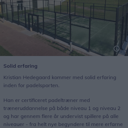
Padelbanen ved Kultur- og Idrætscenter Lanternen er klar til sæsonen.
Solid erfaring
Kristian Hedegaard kommer med solid erfaring
inden for padelsporten.
Han er certificeret padeltræner med
træneruddannelse på både niveau 1 og niveau 2
og har gennem flere år undervist spillere på alle
niveauer - fra helt nye begyndere til mere erfarne