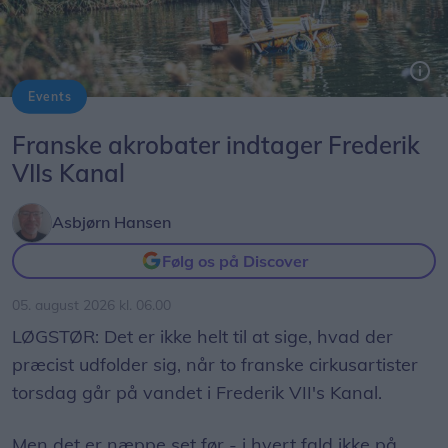
Events
De to akrobater, Benjamin De Matteis og Mickael Le Guen, er en del af det franske teaterkompagni Cie Sacékripa.
Franske akrobater indtager Frederik
VIIs Kanal
Asbjørn Hansen
Følg os på Discover
05. august 2026 kl. 06.00
LØGSTØR: Det er ikke helt til at sige, hvad der
præcist udfolder sig, når to franske cirkusartister
torsdag går på vandet i Frederik VII's Kanal.
Men det er næppe set før - i hvert fald ikke på