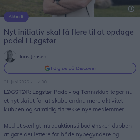
Aktuelt
Løgstør Padel- og Tennisklus nye padeltræner, Kristian Hedegaard.
Nyt initiativ skal få flere til at opdage
padel i Løgstør
Claus Jensen
Følg os på Discover
01. juni 2026 kl. 14.00
LØGSTØR: Løgstør Padel- og Tennisklub tager nu
et nyt skridt for at skabe endnu mere aktivitet i
klubben og samtidig tiltrække nye medlemmer.
Med et særligt introduktionstilbud ønsker klubben
at gøre det lettere for både nybegyndere og