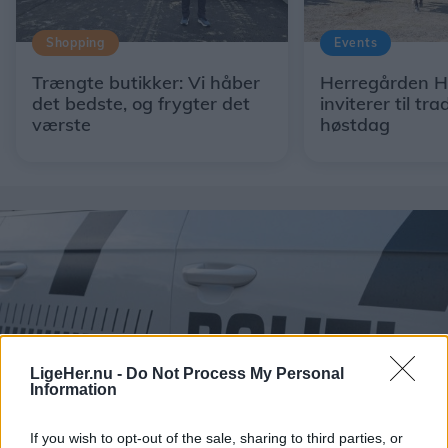
Shopping
Events
Trængte butikker: Vi håber
Herregården H
det bedste, og frygter det
inviterer til tra
værste
høstdag
LigeHer.nu -
Do Not Process My Personal
Information
If you wish to opt-out of the sale, sharing to third parties, or