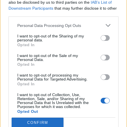
also be disclosed by us to third parties on the
IAB’s List of
Downstream Participants
that may further disclose it to other
third parties.
Personal Data Processing Opt Outs
I want to opt-out of the Sharing of my
personal data.
Opted In
I want to opt-out of the Sale of my
Personal Data.
Opted In
I want to opt-out of processing my
Personal Data for Targeted Advertising.
Opted In
I want to opt-out of Collection, Use,
Retention, Sale, and/or Sharing of my
Personal Data that Is Unrelated with the
Purposes for which it was collected.
Aktuelt
Kappelborg arbejder på hurtigst muligt igen at kunne åbne de faciliteter på legepladsen som er midlertidigt spærrede af.
Opted Out
Sikkerhed fremfor alt: Legehuse og
CONFIRM