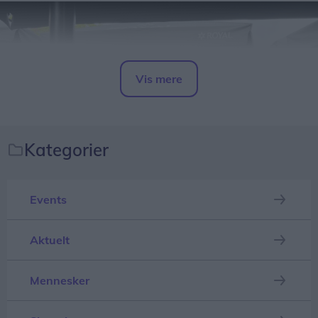
Vis mere
Del artikel
Kategorier
Events
Aktuelt
Hvem og hvad er Lune Toner?
Mennesker
Selv om man har rundet syv årtier, behøver livet
ikke at gå på stand by, hvilket fire voksne herrer