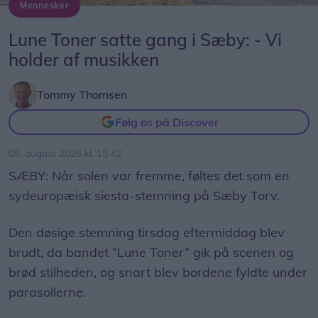
Mennesker
naturmaterialer. Vi arbejder på at udbedre det, og
De fire nydelige herrer, Kjeld Kristensen, Jens "Urmager" Jensen, Tim Olsen og Jørn Guldborg, har fundet melodien sammen i Lune Toner.
forventer at legepladsen snart igen er fuldt
Lune Toner satte gang i Sæby: - Vi
tilgængelig, siger Sara Løvschall Grøntved.
holder af musikken
Hun pointerer samtidig, at langt størstedelen af
Tommy Thomsen
legepladsen er i brug og ingen anmærkninger har
Følg os på Discover
fået ved det årlige tilsyn.
05. august 2026 kl. 15.42
- Sikkerhed kommer frem for alt, og derfor er der
SÆBY: Når solen var fremme, føltes det som en
spærret af ved nogle af trampolinerne og ved
sydeuropæisk siesta-stemning på Sæby Torv.
legehusene, siger Sara Løvschall Grøntved.
Den døsige stemning tirsdag eftermiddag blev
brudt, da bandet ”Lune Toner” gik på scenen og
brød stilheden, og snart blev bordene fyldte under
parasollerne.