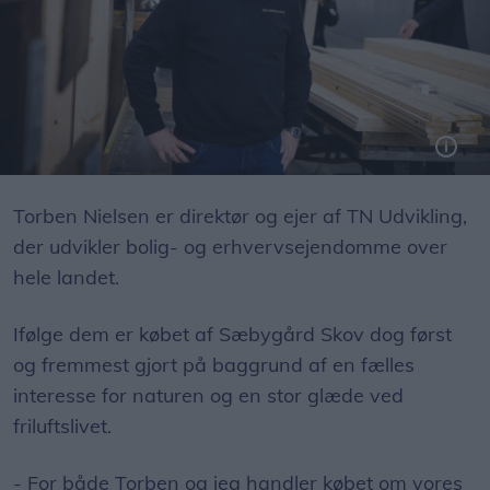
Klaus Krog Hansen er tidligere direktør og hovedaktionær i Tømmergaarden- der blandt andet har del i XL-Byg.
Arkivfoto: Bo Lehm
Torben Nielsen er direktør og ejer af TN Udvikling,
der udvikler bolig- og erhvervsejendomme over
hele landet.
Ifølge dem er købet af Sæbygård Skov dog først
og fremmest gjort på baggrund af en fælles
interesse for naturen og en stor glæde ved
friluftslivet.
- For både Torben og jeg handler købet om vores