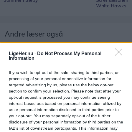
White Hawks
Andre læser også
LigeHer.nu -
Do Not Process My Personal
Information
If you wish to opt-out of the sale, sharing to third parties, or
processing of your personal or sensitive information for
targeted advertising by us, please use the below opt-out
section to confirm your selection. Please note that after your
Events
Mennesker
opt-out request is processed you may continue seeing
interest-based ads based on personal information utilized by
Krudttårnet fejrer 50-året
Tyske turister 
us or personal information disclosed to third parties prior to
for sin flytning med åbent
specielt fund 
your opt-out. You may separately opt-out of the further
hus
disclosure of your personal information by third parties on the
IAB’s list of downstream participants. This information may