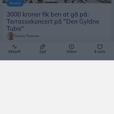
Events
3000 kroner fik ben at gå på:
Terrassekoncert på "Den Gyldne
Tuba"
Tommy Thomsen
Aktuelt
Spil
Video
E-avis