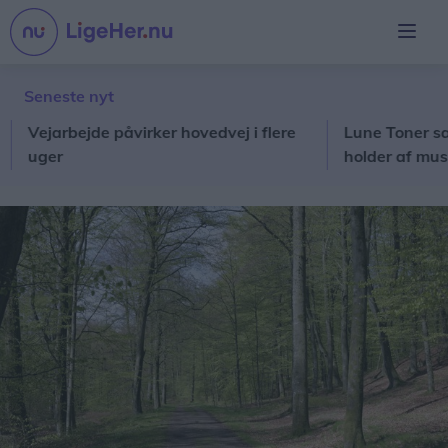
Seneste nyt
jarbejde påvirker hovedvej i flere
Lune Toner satte ga
er
holder af musikken