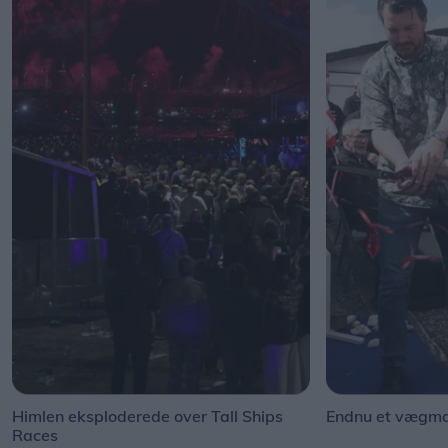
Himlen eksploderede over Tall Ships
Endnu et vægmal
Races