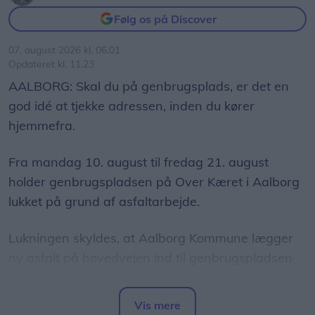
Følg os på Discover
07. august 2026 kl. 06.01
Opdateret kl. 11.23
AALBORG: Skal du på genbrugsplads, er det en
god idé at tjekke adressen, inden du kører
hjemmefra.
Fra mandag 10. august til fredag 21. august
holder genbrugspladsen på Over Kæret i Aalborg
lukket på grund af asfaltarbejde.
Lukningen skyldes, at Aalborg Kommune lægger
ny asfalt på hovedvejen ind til genbrugspladsen
som led i et større vejarbejde på Over Kæret og i
krydset ved Th. Sauers Vej.
Vis mere