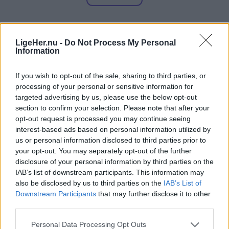
Del artikel
Mens genbrugspladsen er lukket, henvises
besøgende til området andre pladser.
LigeHer.nu -
Do Not Process My Personal
Information
Sundsholmen Genbrugsplads, Nørresundby, som
har adressen Sundsholmen 20, 9400
If you wish to opt-out of the sale, sharing to third parties, or
Nørresundby.
processing of your personal or sensitive information for
targeted advertising by us, please use the below opt-out
section to confirm your selection. Please note that after your
Åbningstiderne er mandag til fredag kl. 10.00-
opt-out request is processed you may continue seeing
18.00 og lørdag samt søndag kl. 08.00-18.00.
interest-based ads based on personal information utilized by
us or personal information disclosed to third parties prior to
Storvorde Genbrugsplads, der har adressen
your opt-out. You may separately opt-out of the further
disclosure of your personal information by third parties on the
Engvej 26, 9280 Storvorde.
Aktuelt
Havemarkedet finder sted i Vester Hassing Bypark ved Rolighedsvej, Krogensvej og Fanøevej i Vester Hassing.
IAB’s list of downstream participants. This information may
also be disclosed by us to third parties on the
IAB’s List of
20 stadeholdere fylder byparken med
Åbningstiderne er mandag til fredag kl. 12.00-
Downstream Participants
that may further disclose it to other
blomster og haveliv
18.00 og lørdag samt søndag kl. 10.00-18.00.
third parties.
Personal Data Processing Opt Outs