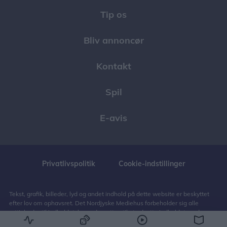
Tip os
Bliv annoncør
Kontakt
Spil
E-avis
Privatlivspolitik
Cookie-indstillinger
Tekst, grafik, billeder, lyd og andet indhold på dette website er beskyttet
efter lov om ophavsret. Det Nordjyske Mediehus forbeholder sig alle
rettigheder til indholdet, herunder retten til at udnytte indholdet med
henblik på tekst- og datamining, jf. ophavsretslovens § 11 b og DSM-