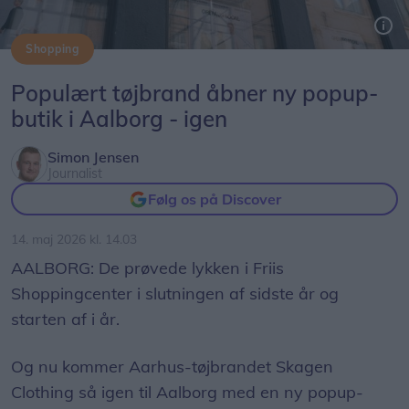
Shopping
Det eksklusive tøjbrand Skagen Clothing åbner ny popup-butik i Aalborg.
Populært tøjbrand åbner ny popup-
butik i Aalborg - igen
Simon Jensen
Journalist
Følg os på Discover
14. maj 2026 kl. 14.03
AALBORG: De prøvede lykken i Friis
Shoppingcenter i slutningen af sidste år og
starten af i år.
Og nu kommer Aarhus-tøjbrandet Skagen
Clothing så igen til Aalborg med en ny popup-