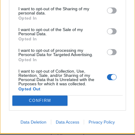
Asfaltarbejdet er planlagt til uge 33 og 34. Hvis
Emilie Nesheim Shaw
I want to opt-out of the Sharing of my
tidsplanen holder, genåbner genbrugspladsen på
Følg os på Discover
personal data.
Over Kæret fredag den 21. august.
Opted In
07. august 2026 kl. 14.00
I want to opt-out of the Sale of my
Opdateret kl. 14.17
Personal Data.
Opted In
VESTER HASSING: Drømmer du om nye planter til
haven, eller vil du bare nyde et par hyggelige
I want to opt-out of processing my
Personal Data for Targeted Advertising.
timer i grønne omgivelser?
Opted In
I want to opt-out of Collection, Use,
Søndag 16. august inviterer Haveselskabet
Retention, Sale, and/or Sharing of my
Personal Data that Is Unrelated with the
Aalborg i samarbejde med Vester Hassing
Purposes for which it was collected.
Opted Out
Borgerforening til havemarked i byparken i Vester
Hassing.
CONFIRM
Fra klokken 13 til 16 vil byparken danne rammen
Data Deletion
Data Access
Privacy Policy
om et marked med omkring 20 stadeholdere, hvor
både glade haveamatører og professionelle