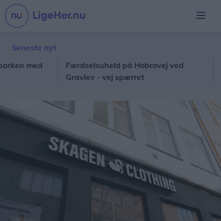
Seneste nyt
en med
Færdselsuheld på Hobrovej ved
Guid
Gravlev - vej spærret
wee