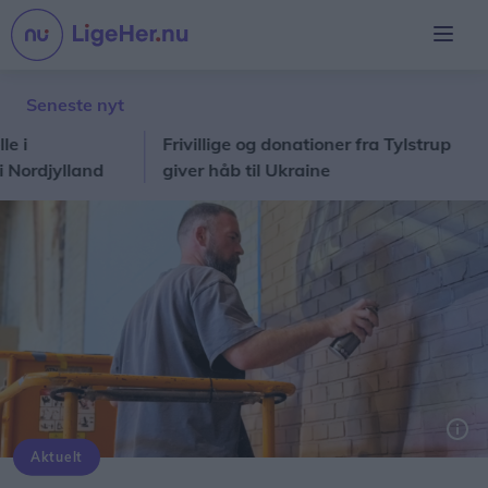
Seneste nyt
Frivillige og donationer fra Tylstrup
Nord
ylland
giver håb til Ukraine
solf
Aktuelt