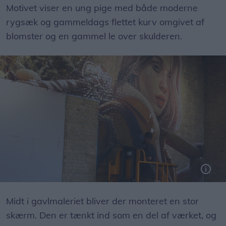
Motivet viser en ung pige med både moderne
rygsæk og gammeldags flettet kurv omgivet af
blomster og en gammel le over skulderen.
Du får øjenkontakt med den unge pige, som både har rygsæk/kurv på ryggen og en le over skulderen.
Foto: Emilie Nesheim Shaw
Midt i gavlmaleriet bliver der monteret en stor
skærm. Den er tænkt ind som en del af værket, og