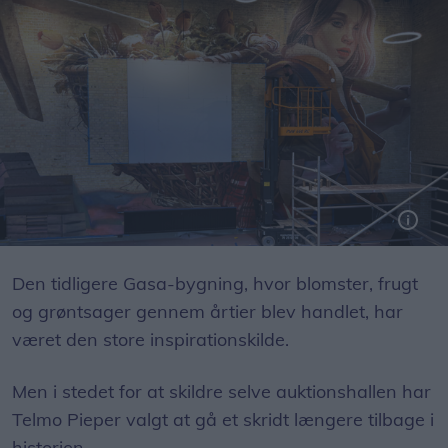
Maleriet er blevet til i samarbejde med Galleri Kirk, som står bag en række gavlmaleriet i Aalborg og omregn på 13. år.
Foto: Emilie Nesheim Shaw
Den tidligere Gasa-bygning, hvor blomster, frugt
og grøntsager gennem årtier blev handlet, har
været den store inspirationskilde.
Men i stedet for at skildre selve auktionshallen har
Telmo Pieper valgt at gå et skridt længere tilbage i
historien.