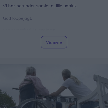
Vi har herunder samlet et lille udpluk.
God loppejagt.
Loppemarked i Fjordbyen
Traditionen tro forvandles Fjordbyen den anden
Vis mere
lørdag i august til et stort og hyggeligt
Del artikel
loppemarked.
Her kan du købe andres guld fra gemmerne, og du
kan også sælge dit eget.
Alle kan nemlig frit opstille salgsboder - såfremt at
genstande efterfølgende fjernes fra Fjordbyen, og
der ryddes op ved den pågældende stand.