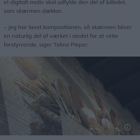
et digitalt motiv skal udfylde den del af billedet,
som skærmen dækker.
– Jeg har lavet kompositionen, så skærmen bliver
en naturlig del af værket i stedet for at virke
forstyrrende, siger Telmo Pieper.
Telmo Pieper fortæller at de har forsøgt at bevare murstenes farve som en del af maleriet.