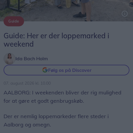
Guide
Arkivfoto: Lars Pauli
Guide: Her er der loppemarked i
weekend
Ida Bach Holm
Følg os på Discover
07. august 2026 kl. 10.00
AALBORG: I weekenden bliver der rig mulighed
for at gøre et godt genbrugskøb.
Der er nemlig loppemarkeder flere steder i
Aalborg og omegn.