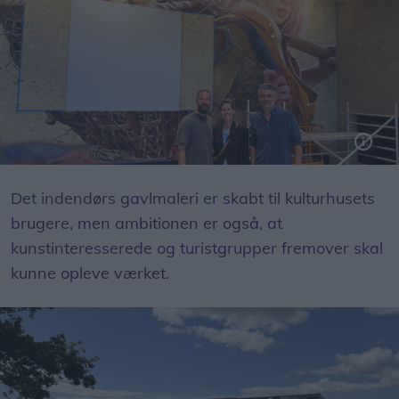
Det er et samarbejde mellem Galleri Kirk og kulturhuset Auktionshallen, som Kristian Højmark-Breiner og Stefan Kaptain står for. På billedet ses kunstneren Telmo Pieper, Lene Kirk og Kristian Højmark-Breiner.
Det indendørs gavlmaleri er skabt til kulturhusets
brugere, men ambitionen er også, at
kunstinteresserede og turistgrupper fremover skal
kunne opleve værket.