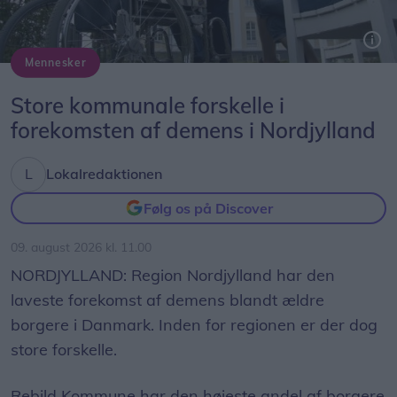
Læs mere om regler og information om opstilling
af boder
her
.
Mennesker
Markedet finder sted klokken 10-16 i Fjordbyen
Store kommunale forskelle i
ved Vestbyen.
forekomsten af demens i Nordjylland
Markedsdag på Egholm
Lokalredaktionen
Når du har været til loppemarked i Fjordbyen, kan
Følg os på Discover
du med fordel tage færgen over til Egholm.
09. august 2026 kl. 11.00
Her afholdes markedsdag ved Regnmildgaard for
NORDJYLLAND: Region Nordjylland har den
tredje år i træk.
laveste forekomst af demens blandt ældre
borgere i Danmark. Inden for regionen er der dog
Her står øens beboere klar til at sælge
store forskelle.
genbrugsguld, og du kan blandt andet forvente at
finde nips, legetøj, tøj, strik og hjemmelavede
Rebild Kommune har den højeste andel af borgere