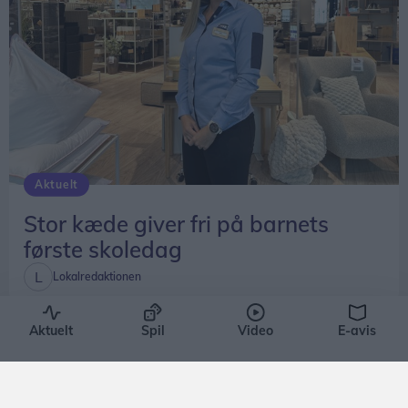
Aktuelt
Stor kæde giver fri på barnets
første skoledag
Lokalredaktionen
Aktuelt
Spil
Video
E-avis