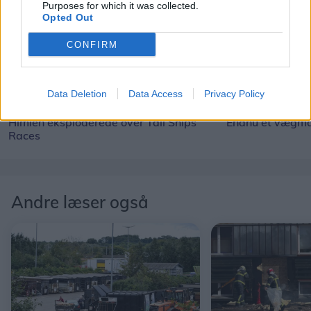
Purposes for which it was collected.
Opted Out
CONFIRM
Data Deletion
Data Access
Privacy Policy
Himlen eksploderede over Tall Ships
Endnu et vægmal
Races
Andre læser også