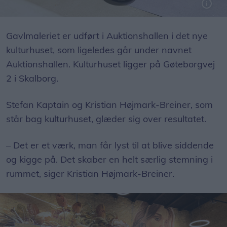
Omkring 80 procent af gavlmaleriet er malet med pensel, mens de sidste detaljer er udført med spraymaling.
Foto: Emilie Nesheim Shaw
Gavlmaleriet er udført i Auktionshallen i det nye
kulturhuset, som ligeledes går under navnet
Auktionshallen. Kulturhuset ligger på Gøteborgvej
2 i Skalborg.
Stefan Kaptain og Kristian Højmark-Breiner, som
står bag kulturhuset, glæder sig over resultatet.
– Det er et værk, man får lyst til at blive siddende
og kigge på. Det skaber en helt særlig stemning i
rummet, siger Kristian Højmark-Breiner.