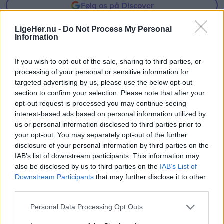
Følg os på Discover
Sol26.
10. august 2026 kl. 06.01
LigeHer.nu -
Do Not Process My Personal
Information
Herunder får man et overblik over, hvornår
KLITMØLLER: Den nye endagsfestival SPEKTAKEL!
solformørkelsen rammer forskellige steder i
fest i Klitmøller har modtaget 5.000 kroner fra Sol
If you wish to opt-out of the sale, sharing to third parties, or
Nordjylland.
og Strand i Klitmøller gennem Den Lokale
processing of your personal or sensitive information for
targeted advertising by us, please use the below opt-out
Håndsrækning.
section to confirm your selection. Please note that after your
opt-out request is processed you may continue seeing
Festivalen finder sted den 29. august og har til
interest-based ads based on personal information utilized by
formål at skabe mere musik, kultur og fællesskab i
us or personal information disclosed to third parties prior to
your opt-out. You may separately opt-out of the further
lokalområdet.
disclosure of your personal information by third parties on the
IAB’s list of downstream participants. This information may
Det skriver Sol og Strand i en pressemeddelelse.
also be disclosed by us to third parties on the
IAB’s List of
Downstream Participants
that may further disclose it to other
third parties.
Støtten skal bruges til overnatning for festivalens
Vis mere
kunstnere. Det er en vigtig forudsætning for at
Personal Data Processing Opt Outs
Del artikel
tiltrække upcoming-navne og sammensætte et