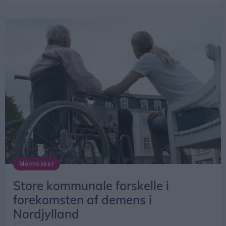
Ud over musikoplevelserne kan festivalen skabe
mere liv i byen og give flere besøgende anledning
til at benytte lokale overnatningssteder, butikker
og spisesteder.
Mennesker
Store kommunale forskelle i
forekomsten af demens i
Nordjylland