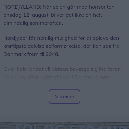
NORDJYLLAND: Når solen går mod horisonten
onsdag 12. august, bliver det ikke en helt
almindelig sommeraften.
Nordjyder får nemlig mulighed for at opleve den
kraftigste delvise solformørkelse, der kan ses fra
Danmark frem til 2048.
Over hele landet vil Månen bevæge sig ind foran
Solen, og afhængigt af hvor i Danmark man
befinder sig, vil op mod 86 procent af Solens skive
være dækket.
Vis mere
Del artikel
Det oplyser sol26 i en pressemeddelelse.
Formørkelsen topper omkring klokken 20.00, kort