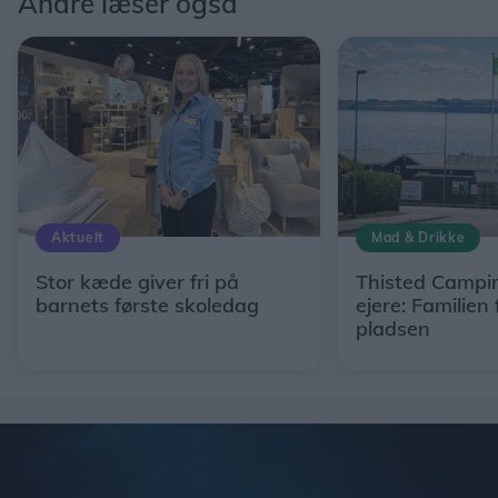
Andre læser også
Aktuelt
Mad & Drikke
Stor kæde giver fri på
Thisted Campin
barnets første skoledag
ejere: Familien 
pladsen