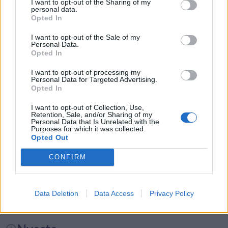
I want to opt-out of the Sharing of my
alsidigt musikprogram, der giver publikum nye
personal data.
Opted In
oplevelser på tværs af genrer.
Kategorier
I want to opt-out of the Sale of my
Personal Data.
Bag festivalen står Johannes Therkelsen, Kalle
Opted In
Events
Møller og Klara Madsen. De har alle en stærk
I want to opt-out of processing my
tilknytning til Klitmøller og Thy og deler ønsket om
Personal Data for Targeted Advertising.
Opted In
Aktuelt
at skabe flere kulturelle tilbud i lokalområdet.
Overblik over, hvornår solformørkelsen rammer forskellige steder i Nordjylland.
I want to opt-out of Collection, Use,
Solformørkelse og stjerneskud samme aften
Retention, Sale, and/or Sharing of my
Festivalen udvikles i tæt samarbejde med
Mennesker
Personal Data that Is Unrelated with the
Aftenen byder ikke kun på solformørkelsen.
Purposes for which it was collected.
Spillestedet Thy.
Opted Out
Shopping
Samtidig topper meteorsværmen Perseiderne,
CONFIRM
Hos Sol og Strand i Klitmøller glæder bureauchef
som under gode forhold kan sende op mod 150
Martin Kanstrup Jensen sig over at kunne støtte
Mad & drikke
stjerneskud over himlen i timen.
det nye initiativ.
Data Deletion
Data Access
Privacy Policy
Dermed kan nordjyder være heldige at opleve
- Det er positivt, at unge lokale kræfter tager
både Solen, Månen og stjerneskud på én og