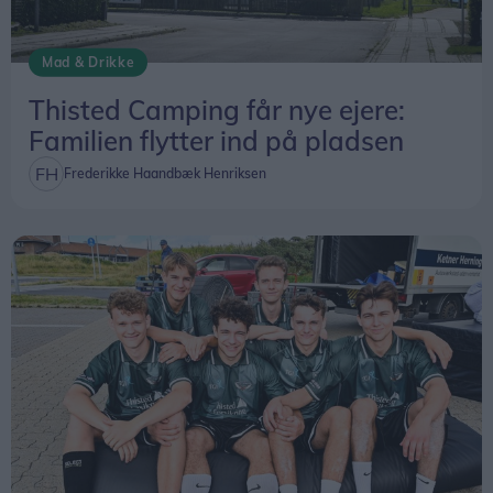
Vil man se det præcise tidspunkt for
Mad & Drikke
solformørkelsen på en bestemt lokation kan den
findes
her
.
Thisted Camping får nye ejere:
Familien flytter ind på pladsen
Frederikke Haandbæk Henriksen