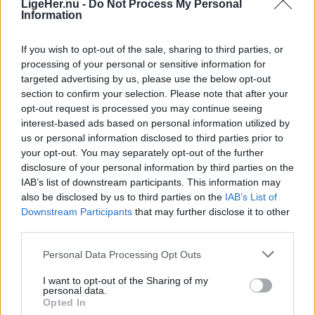
LigeHer.nu -
Do Not Process My Personal
Information
Camping den 1. maj 2006 og drev selv pladsen
frem til midten af 2013. Siden har den i en
If you wish to opt-out of the sale, sharing to third parties, or
årrække været forpagtet ud, mens den de seneste
processing of your personal or sensitive information for
Vis mere
to sæsoner er blevet drevet af deres
targeted advertising by us, please use the below opt-out
Del artikel
section to confirm your selection. Please note that after your
medarbejdere.
opt-out request is processed you may continue seeing
interest-based ads based on personal information utilized by
Nu har parret besluttet at sælge.
us or personal information disclosed to third parties prior to
your opt-out. You may separately opt-out of the further
disclosure of your personal information by third parties on the
- Da vi er kommet for langt væk til at kunne drive
IAB’s list of downstream participants. This information may
Thisted Camping, præcis som vi ønsker, har vi
also be disclosed by us to third parties on the
IAB’s List of
valgt at sælge pladsen, skriver Janni og William
Downstream Participants
that may further disclose it to other
third parties.
Christiansen i et opslag på Facebook.
Personal Data Processing Opt Outs
De glæder sig over, at det netop bliver Gitte og
I want to opt-out of the Sharing of my
Henrik Thusgaard Poulsen, der skal føre
personal data.
Opted In
campingpladsen videre sammen med deres