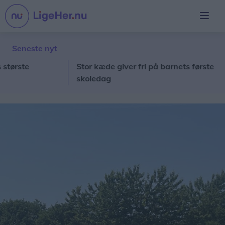
Seneste nyt
ste
Stor kæde giver fri på barnets første
Ny
skoledag
hy