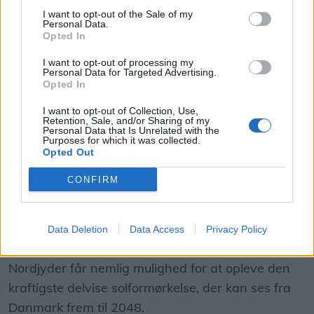
familie.
I want to opt-out of the Sale of my
Personal Data.
Aktuelt
Solformørkelsen 12. august bliver den mest markante, der kan opleves fra Danmark i mere end 20 år. Billedet her er fra delvis solformørkelse Aalborg 29. marts 2025.
Arkivfoto: Martél Andersen
Opted In
- Vi er sikre på, at de vil passe godt på det skønne
Nordjyder kan se årtiets største
I want to opt-out of processing my
sted, skriver de tidligere ejere.
Personal Data for Targeted Advertising.
solformørkelse
Opted In
Bliver familiens fjerde campingplads
I want to opt-out of Collection, Use,
Emilie Nesheim Shaw
Retention, Sale, and/or Sharing of my
Gitte og Henrik Thusgaard Poulsen driver i
Personal Data that Is Unrelated with the
Følg os på Discover
Purposes for which it was collected.
forvejen Toftum Bjerge Camping, Glyngøre
Opted Out
Camping og Himmerland Camping under navnet
08. august 2026 kl. 14.00
CONFIRM
Let’s Camp.
NORDJYLLAND: Når solen går mod horisonten
onsdag 12. august, bliver det ikke en helt
almindelig sommeraften.
Data Deletion
Data Access
Privacy Policy
Nordjyder får nemlig mulighed for at opleve den
kraftigste delvise solformørkelse, der kan ses fra
Danmark frem til 2048.