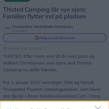
Thisted Camping får nye ejere:
Familien flytter ind på pladsen
Frederikke Haandbæk Henriksen
Journalist
Følg os på Discover
08. august 2026 kl. 06.03
THISTED: Efter mere end 20 år med Janni og
William Christiansen som ejere skal Thisted
Camping nu skifte hænder.
Fra 1. januar 2027 overtager Gitte og Henrik
Thusgaard Poulsen campingpladsen, som bliver
den fjerde i deres familievirksomhed Let’s Camp.
Janni og William Christiansen overtog Thisted