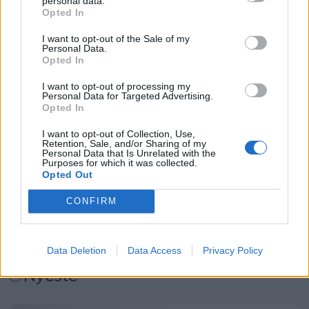
personal data.
afgange i landdistrikterne, hvor folk er afhængige
Opted In
af busserne for at komme på arbejde.
I want to opt-out of the Sale of my
Events
Personal Data.
Opted In
Helt konkret kan de manglende millioner medføre,
at nogle ruter må sløjfes helt - mens andre ruter
Aktuelt
I want to opt-out of processing my
Personal Data for Targeted Advertising.
måske får færre afgange, skriver mediet.
Opted In
Mennesker
I want to opt-out of Collection, Use,
Retention, Sale, and/or Sharing of my
Personal Data that Is Unrelated with the
Purposes for which it was collected.
Shopping
Opted Out
CONFIRM
Mad & drikke
Data Deletion
Data Access
Privacy Policy
Nyeste