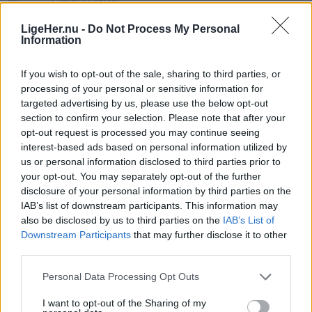
06. august 2026 kl. 08.00
NORDJYLLAND: Stigende brændstofpriser og
LigeHer.nu -
Do Not Process My Personal
Information
færre unge der vælger busser og tog til, udfordrer
Nordjyllands Trafikselskab.
If you wish to opt-out of the sale, sharing to third parties, or
processing of your personal or sensitive information for
Det skriver
DR
.
targeted advertising by us, please use the below opt-out
section to confirm your selection. Please note that after your
opt-out request is processed you may continue seeing
Mediet beskriver endvidere, at "den kollektive
interest-based ads based on personal information utilized by
trafik står i en alvorlig situation" i Nordjylland - og
us or personal information disclosed to third parties prior to
nu er det så op til regionsrådet i regionen at finde
your opt-out. You may separately opt-out of the further
disclosure of your personal information by third parties on the
60 millioner kroner til næste år.
IAB’s list of downstream participants. This information may
also be disclosed by us to third parties on the
IAB’s List of
- Det er et svimlende beløb, indleder
Downstream Participants
that may further disclose it to other
Vis mere
regionsrådsmedlem Susanne Flydtkjær, inden hun
third parties.
Del artikel
tilføjer:
Personal Data Processing Opt Outs
I want to opt-out of the Sharing of my
- Jeg frygter især, at vi må reducere eller lukke
Kategorier