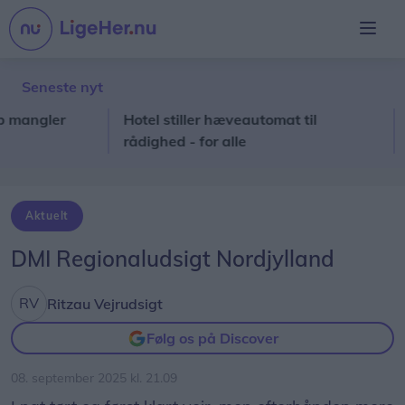
Seneste nyt
ngler
Hotel stiller hæveautomat til
I al
rådighed - for alle
ind 
Aktuelt
DMI Regionaludsigt Nordjylland
Ritzau Vejrudsigt
Følg os på Discover
08. september 2025 kl. 21.09