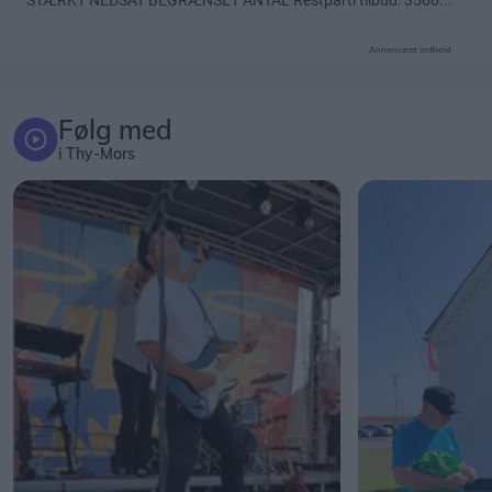
Annonceret indhold
Følg med
i Thy-Mors