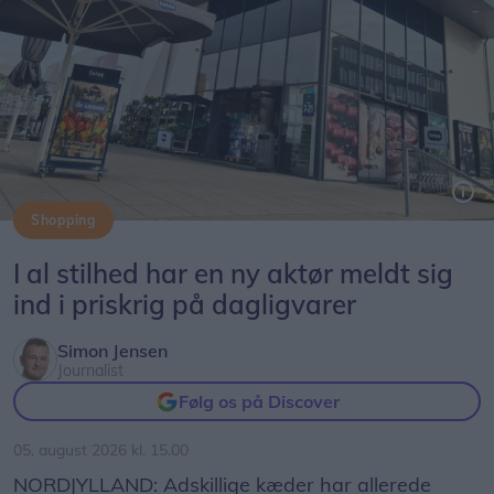
Shopping
Føtex-kæden har nu også aktivt kastet sig ind i priskrigen på dagligvarer.
I al stilhed har en ny aktør meldt sig
ind i priskrig på dagligvarer
Simon Jensen
Journalist
Følg os på Discover
05. august 2026 kl. 15.00
NORDJYLLAND: Adskillige kæder har allerede