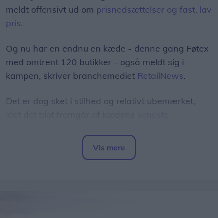
meldt offensivt ud om
prisnedsættelser og fast, lav
pris
.
Og nu har en endnu en kæde - denne gang Føtex
med omtrent 120 butikker - også meldt sig i
kampen, skriver branchemediet
RetailNews
.
Det er dog sket i stilhed og relativt ubemærket,
idet det blot fremgår af kædens
seneste
tilbudsavis
, at man har sænket normalprisen på
100 dagligvarer "til discountniveau".
Vis mere
Del artikel
Blandt eksemplerne herpå er, at prisen på 200
gram smør er sænket fra 13,50 kr. til 9,95 kr. -
mens 450 gram kyllingebryst nu koster 34,95 kr. i
stedet for 42,95 kr.