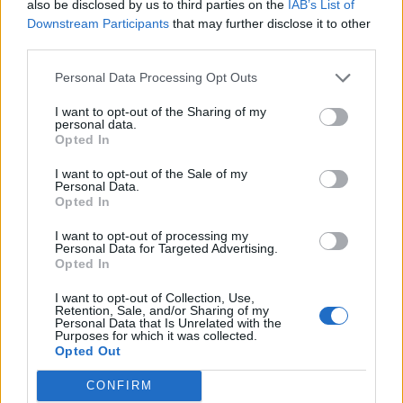
Island, hvor de tilbringer flere måneder om året.
also be disclosed by us to third parties on the
IAB’s List of
Downstream Participants
that may further disclose it to other
Vis mere
third parties.
Jette er uddannet i kunsthistorie fra Københavns
Del artikel
Universitet og i dansk og uddannelsesstudier fra
Personal Data Processing Opt Outs
Islands Universitet. Tidligere har hun skrevet en
I want to opt-out of the Sharing of my
personal data.
række forskellige undervisningsbøger.
Opted In
I dag arbejder hun ikke som underviser længere,
I want to opt-out of the Sale of my
Personal Data.
og for nogle år siden fik hun lyst til at kaste sig ud i
Opted In
at skrive på en helt anden måde. Det blev til
I want to opt-out of processing my
Personal Data for Targeted Advertising.
debutromanen ”Sådan én ræven har skidt”, der
Opted In
kom på gaden for to år siden.
I want to opt-out of Collection, Use,
Retention, Sale, and/or Sharing of my
Bogen handlede om Edith, som man møder første
Personal Data that Is Unrelated with the
Purposes for which it was collected.
gang som 6-årig, og følger til hun er 30 år.
Opted Out
Inspirationen til Edith har Jette hentet i sin mors liv,
CONFIRM
kombineret med sin egen livserfaring.