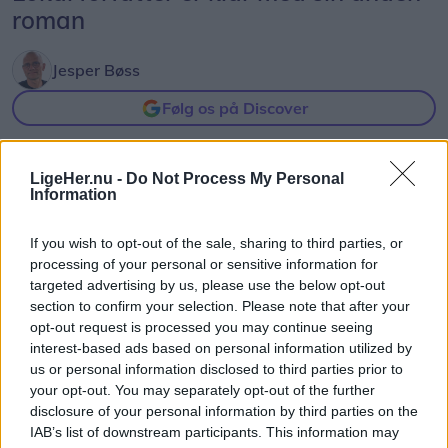
roman
Jesper Bøss
Følg os på Discover
04. august 2026 kl. 15.02
LigeHer.nu -
Do Not Process My Personal
ARDEN: For to år siden udgav Jette Dige Rokos fra
Information
Arden sin første skønlitterære roman ”Sådan én
ræven har skidt”, der fik en flot modtagelse hos
If you wish to opt-out of the sale, sharing to third parties, or
processing of your personal or sensitive information for
både læsere og anmeldere.
targeted advertising by us, please use the below opt-out
section to confirm your selection. Please note that after your
Nu er hun klar med fortsættelsen ”Som en
opt-out request is processed you may continue seeing
havmåge”.
interest-based ads based on personal information utilized by
us or personal information disclosed to third parties prior to
your opt-out. You may separately opt-out of the further
Jette Dige Rokos bor sammen med sin mand lidt
disclosure of your personal information by third parties on the
udenfor Arden og parret har også et hus på
IAB’s list of downstream participants. This information may