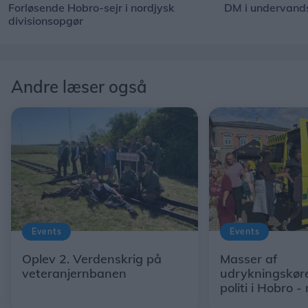
Forløsende Hobro-sejr i nordjysk
DM i undervand
divisionsopgør
Andre læser også
Events
Events
Oplev 2. Verdenskrig på
Masser af
veteranjernbanen
udrykningskøre
politi i Hobro 
gode måde