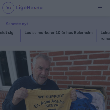
Seneste nyt
sig
Louise markerer 10 år hos Beierholm
Lokal forf
roman