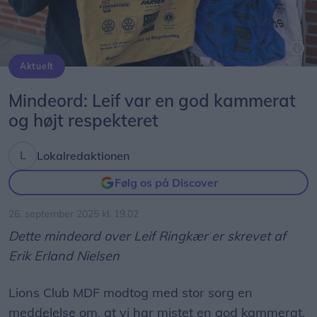
Aktuelt
Leif Ringkær med nogle af de muleposer, som de sælger for at skaffe penge til skolebørnene i Kenya.
Mindeord: Leif var en god kammerat
og højt respekteret
Lokalredaktionen
Følg os på Discover
26. september 2025 kl. 19.02
Dette mindeord over Leif Ringkær er skrevet af
Erik Erland Nielsen
Lions Club MDF modtog med stor sorg en
meddelelse om, at vi har mistet en god kammerat,