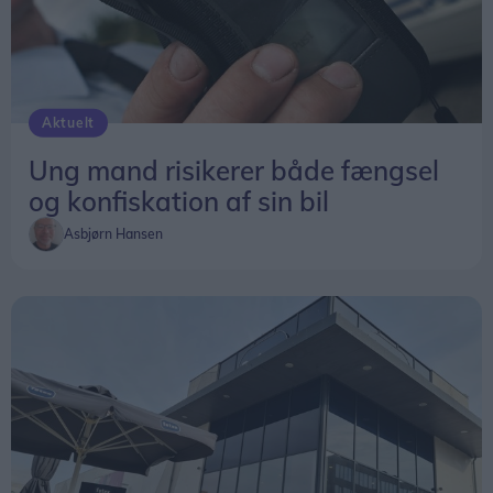
komme i spil, hvor straffen stiger til ubetinget
fængsel og konfiskation af bilen.
Nordjyllands Politi vil af hensyn til tavshedspligten
Aktuelt
ikke bidrage med konkrete detaljer.
Ung mand risikerer både fængsel
og konfiskation af sin bil
Asbjørn Hansen