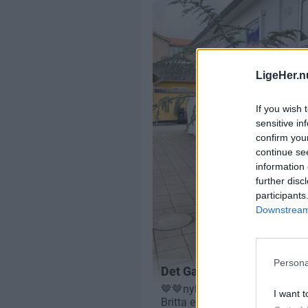
LigeHer.n
If you wish 
sensitive in
confirm you
continue se
information 
further disc
participants
Downstream 
Persona
I want t