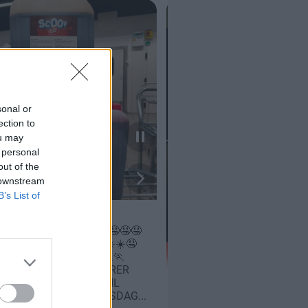
sonal or
ection to
ou may
 personal
out of the
 downstream
B’s List of