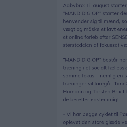
Aabybro: Til august starte
”MAND DIG OP” starter den
henvender sig til mænd, so
vægt og måske et lavt ene
et online forløb efter SENS
størstedelen af fokusset v
”MAND DIG OP” består nem
træning i et socialt fælle
samme fokus – nemlig en su
træninger vil foregå i Time2
Hamann og Torsten Brix til
de beretter enstemmigt:
- Vi har begge cyklet til
oplevet den store glæde ve