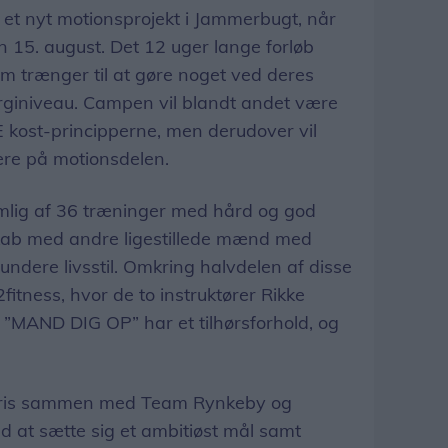
r et nyt motionsprojekt i Jammerbugt, når
 15. august. Det 12 uger lange forløb
m trænger til at gøre noget ved deres
rginiveau. Campen vil blandt andet være
E kost-principperne, men derudover vil
ære på motionsdelen.
lig af 36 træninger med hård og god
sskab med andre ligestillede mænd med
ndere livsstil. Omkring halvdelen af disse
fitness, hvor de to instruktører Rikke
 ”MAND DIG OP” har et tilhørsforhold, og
 Paris sammen med Team Rynkeby og
d at sætte sig et ambitiøst mål samt