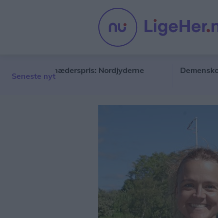
inde ny hæderspris: Nordjyderne
Demenskor vender
Seneste nyt
idere