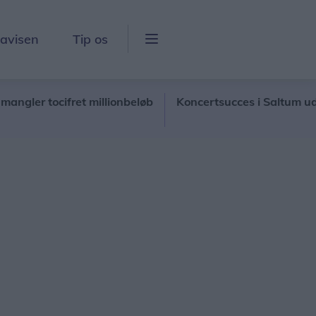
lavisen
Tip os
 tocifret millionbeløb
Koncertsucces i Saltum udløser 