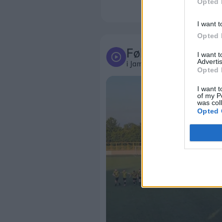
Opted 
I want t
Opted 
Følg med
I want 
Advertis
i Jammerbugt
Opted 
I want t
of my P
was col
Opted 