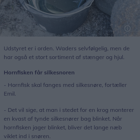
Foto: Jesper Hansen
Udstyret er i orden. Waders selvfølgelig, men de
har også et stort sortiment af stænger og hjul.
Hornfisken får silkesnoren
- Hornfisk skal fanges med silkesnøre, fortæller
Emil.
- Det vil sige, at man i stedet for en krog monterer
en kvast af tynde silkesnører bag blinket. Når
hornfisken jager blinket, bliver det lange næb
viklet ind i snøren.