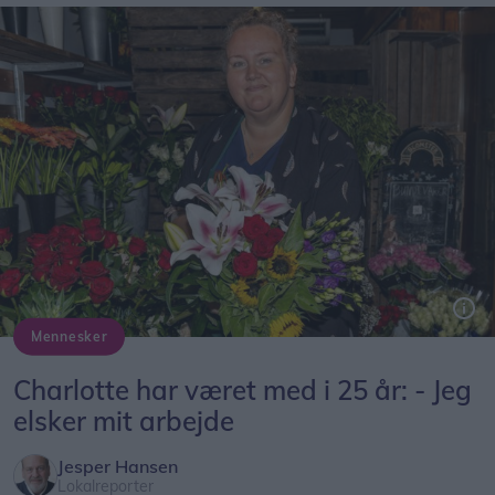
Mennesker
Charlotte Møller Hansen kunne 1. august fejre 25-års jubilæum hos AT-Blomster i Brovst.
Charlotte har været med i 25 år: - Jeg
elsker mit arbejde
Jesper Hansen
Lokalreporter