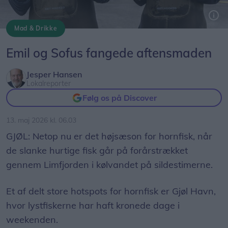
Mad & Drikke
Emil og Sofus Smith Jensen fra Biersted har brugt hele weekenden på at fange hornfisk på Gjøl havn.
Foto: Jesper Hansen
Emil og Sofus fangede aftensmaden
Jesper Hansen
Lokalreporter
Følg os på Discover
13. maj 2026 kl. 06.03
GJØL: Netop nu er det højsæson for hornfisk, når
de slanke hurtige fisk går på forårstrækket
gennem Limfjorden i kølvandet på sildestimerne.
Et af delt store hotspots for hornfisk er Gjøl Havn,
hvor lystfiskerne har haft kronede dage i
weekenden.