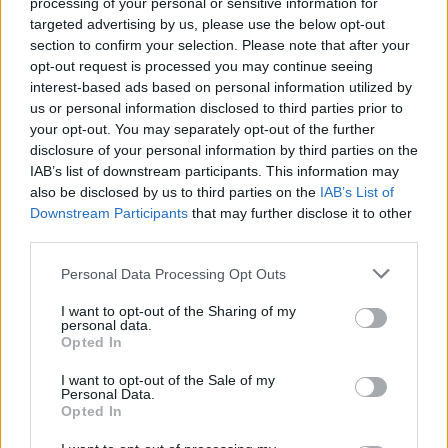
som fejepige i AT-Blomster.
processing of your personal or sensitive information for
targeted advertising by us, please use the below opt-out
section to confirm your selection. Please note that after your
- Det hed det dengang. Nu kalder man det jo
opt-out request is processed you may continue seeing
ungarbejder. Det var et par timer hver dag efter
interest-based ads based on personal information utilized by
skoletid, hvor jeg lavede lidt af hvert, men jeg
us or personal information disclosed to third parties prior to
your opt-out. You may separately opt-out of the further
kunne lide at være hos Annelise og Tage.
disclosure of your personal information by third parties on the
IAB’s list of downstream participants. This information may
also be disclosed by us to third parties on the
IAB’s List of
Downstream Participants
that may further disclose it to other
third parties.
Personal Data Processing Opt Outs
I want to opt-out of the Sharing of my
personal data.
Opted In
Aktuelt
Nordjyllands Trafikselskab mangler 60 millioner kroner til næste år.
I want to opt-out of the Sale of my
Nordjyllands Trafikselskab mangler
Personal Data.
Opted In
tocifret millionbeløb