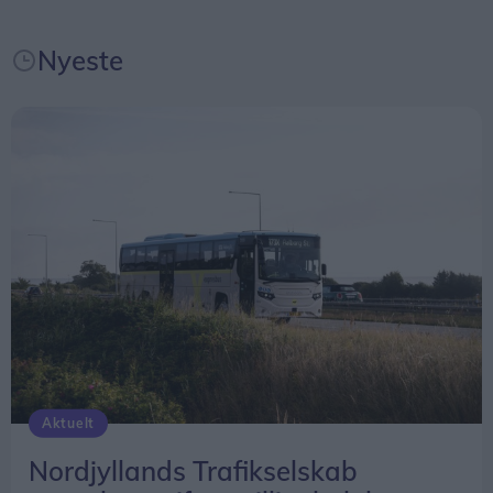
bruger jeg mest tiden på teaterforeningen
Skovspillene, hvor vi snart har præmiere på årets
Nyeste
musical i Jægerum Søpark.
25-års jubilæet blev fejret i AT-Blomster fredag
eftermiddag med en uformel reception, hvor
mange af butikkens trofaste kunder kom forbi og
sagde tillykke.
Aktuelt
Nordjyllands Trafikselskab