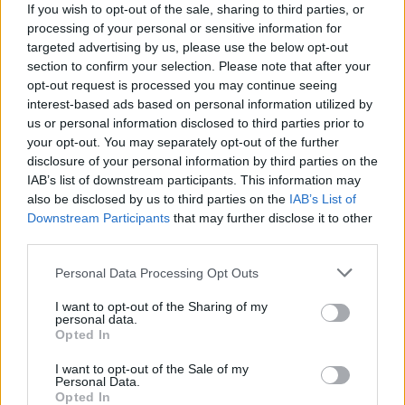
If you wish to opt-out of the sale, sharing to third parties, or
»Medlemmernes favorit«.
processing of your personal or sensitive information for
targeted advertising by us, please use the below opt-out
Det fremgår af en pressemeddelelse fra Coop.
section to confirm your selection. Please note that after your
opt-out request is processed you may continue seeing
interest-based ads based on personal information utilized by
Fra mandag 10. august kan Coops medlemmer i
us or personal information disclosed to third parties prior to
Vis mere
Nordjylland stemme på den producent, de
your opt-out. You may separately opt-out of the further
Del artikel
disclosure of your personal information by third parties on the
foretrækker. Den nordjyske vinder går
IAB’s list of downstream participants. This information may
efterfølgende videre til en landsdækkende
also be disclosed by us to third parties on the
IAB’s List of
afstemning mod kandidater fra seks andre dele af
Downstream Participants
that may further disclose it to other
third parties.
landet.
Personal Data Processing Opt Outs
Den nye hæderspris skal være med til at sætte
I want to opt-out of the Sharing of my
fokus på danske producenter og lokale fødevarer.
personal data.
Opted In
- Vores medlemmer siger klart, at de ønsker mere
I want to opt-out of the Sale of my
Personal Data.
fokus på danske og lokale fødevarer. Derfor laver
Opted In