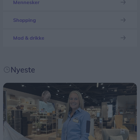
Mennesker
gøre hverdagen lidt nemmere for vores
medarbejdere, siger Bo Viktor Andersen,
Shopping
landedirektør i JYSK Danmark.
Initiativet kommer blandt andet i kølvandet på en
Mad & drikke
medarbejdertilfredshedsundersøgelse i februar,
hvor JYSK Danmark opnåede sine hidtil højeste
resultater for arbejdsglæde og loyalitet.
Nyeste
- Vi har haft flotte målinger i mange år, men det
er første gang, vi scorer så højt. Vi vil fortsat
udvikle os som arbejdsplads og skabe initiativer,
der gør en positiv forskel for medarbejderne – som
for eksempel fri på barnets første skoledag, siger
Bo Viktor Andersen.
En vigtig dag for familien