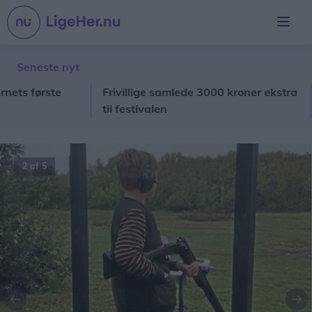
Seneste nyt
 første
Frivillige samlede 3000 kroner ekstra
Ste
til festivalen
til
2 af 5
Forrige
Næ