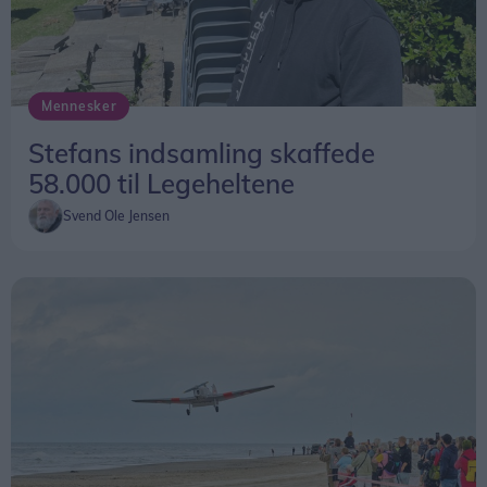
butikker.
Det svarer til et gennemsnit på omkring 20.000
Mennesker
kroner per medarbejder i de omfattede butikker.
Stefans indsamling skaffede
58.000 til Legeheltene
Svend Ole Jensen