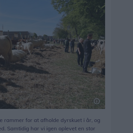
e rammer for at afholde dyrskuet i år, og
ed. Samtidig har vi igen oplevet en stor