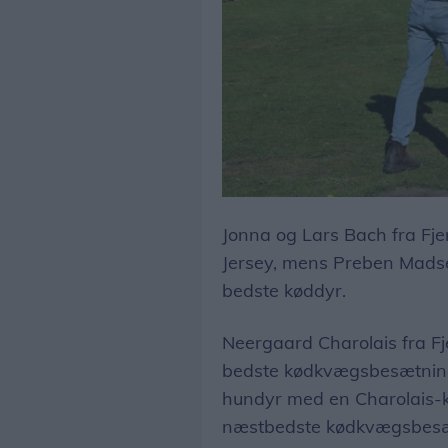
Fjerritslev var lørdag igen et samlingspunkt, da årets udgave af Fjerritslev Dyrskue blev afholdt.
Jonna og Lars Bach fra Fje
Jersey, mens Preben Madsen 
bedste køddyr.
Neergaard Charolais fra Fje
bedste kødkvægsbesætning
hundyr med en Charolais-ko
næstbedste kødkvægsbesæt