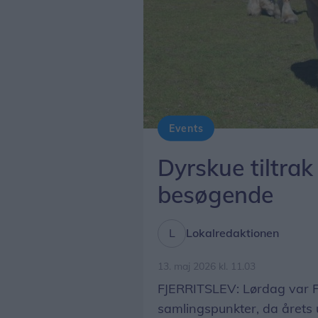
Events
Dyrskue tiltrak
besøgende
Lokalredaktionen
13. maj 2026 kl. 11.03
FJERRITSLEV: Lørdag var Fje
samlingspunkter, da årets 