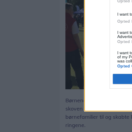
Opted 
I want t
Opted 
I want 
Advertis
Opted 
I want t
of my P
was col
Opted 
Børnene fyldte også meget 
skoven og de mange opleve
børnefamilier til og skabte
ringene.