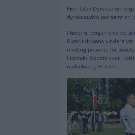
Fjerritslev Dyrskue arrang
dyrskueudvalget samt en lan
I løbet af dagen blev de t
Blandt dagens vindere var 
modtog priserne for skuets
Holstein, bedste yver Hol
malkekvæg Holstein.