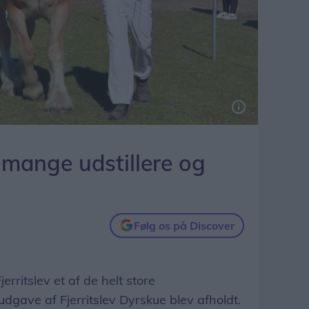
 mange udstillere og
Følg os på Discover
rritslev et af de helt store
udgave af Fjerritslev Dyrskue blev afholdt.