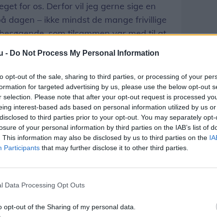
et for os. Derfor vil jeg gerne sige en
g på dagen – ikke mindst de mange frivillige
 besøgende, som tilsammen var med til at
ag og et vellykket dyrskue, siger formand
u -
Do Not Process My Personal Information
gen Vigsø.
to opt-out of the sale, sharing to third parties, or processing of your per
 side om side
formation for targeted advertising by us, please use the below opt-out s
r selection. Please note that after your opt-out request is processed y
 både tradition og fornyelse.
eing interest-based ads based on personal information utilized by us or
llige dyregrupper trak som altid mange
disclosed to third parties prior to your opt-out. You may separately opt-
losure of your personal information by third parties on the IAB’s list of
udstillingen viste, at dyrskuet ikke kun
. This information may also be disclosed by us to third parties on the
IA
m teknik, udvikling og lokale
Participants
that may further disclose it to other third parties.
l Data Processing Opt Outs
o opt-out of the Sharing of my personal data.