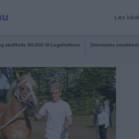
Læs loka
fede 58.000 til Legeheltene
Danmarks smukkeste landi