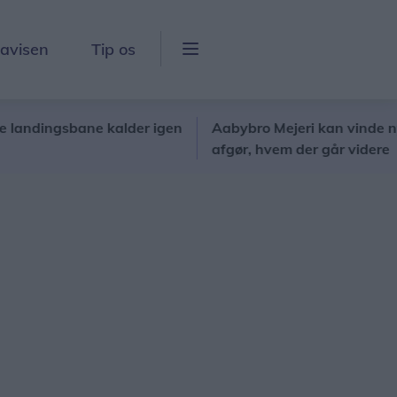
lavisen
Tip os
ngsbane kalder igen
Aabybro Mejeri kan vinde ny hæde
afgør, hvem der går videre