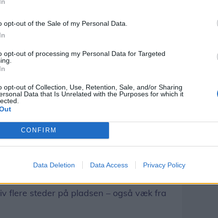
In
o opt-out of the Sale of my Personal Data.
In
to opt-out of processing my Personal Data for Targeted
ing.
In
o opt-out of Collection, Use, Retention, Sale, and/or Sharing
ersonal Data that Is Unrelated with the Purposes for which it
lected.
Out
CONFIRM
på pladsen. Børnedyrskuet, aktiviteterne i
Data Deletion
Data Access
Privacy Policy
lser i børnehøjde trak mange
 liv flere steder på pladsen – også væk fra