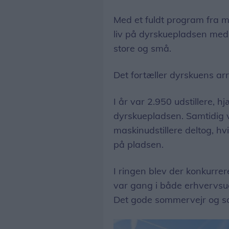
Med et fuldt program fra m
liv på dyrskuepladsen med 
store og små.
Det fortæller dyrskuens ar
I år var 2.950 udstillere, 
dyrskuepladsen. Samtidig v
maskinudstillere deltog, hv
på pladsen.
I ringen blev der konkurre
var gang i både erhvervsuds
Det gode sommervejr og s