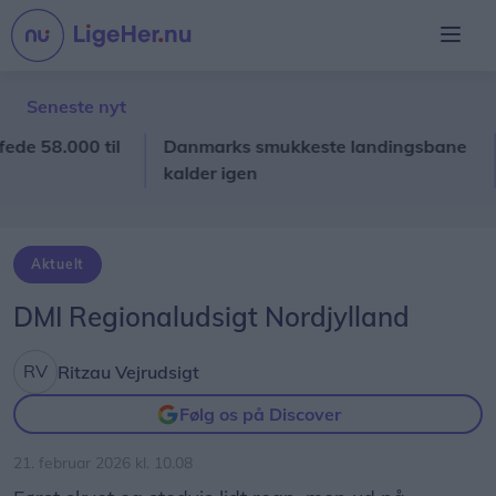
Seneste nyt
58.000 til
Danmarks smukkeste landingsbane
Aa
kalder igen
hæ
de
Aktuelt
DMI Regionaludsigt Nordjylland
Ritzau Vejrudsigt
Følg os på Discover
21. februar 2026 kl. 10.08