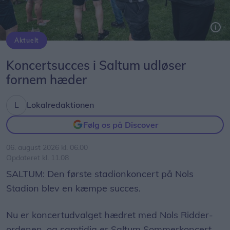
Aktuelt
Foto: Martin Wendel Damgård
Koncertsucces i Saltum udløser
fornem hæder
Lokalredaktionen
Følg os på Discover
06. august 2026 kl. 06.00
Opdateret kl. 11.08
SALTUM: Den første stadionkoncert på Nols
Stadion blev en kæmpe succes.
Nu er koncertudvalget hædret med Nols Ridder-
ordenen, og samtidig er Saltum Sommerkoncert