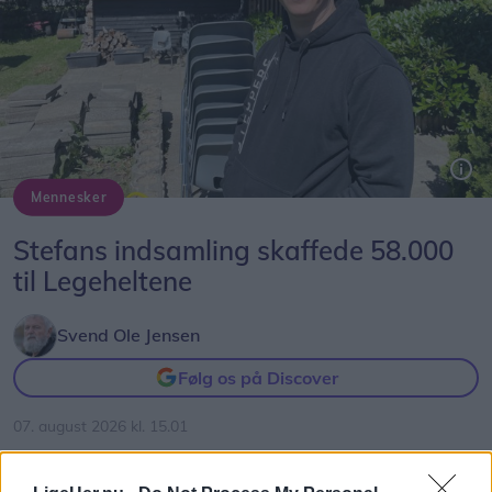
træskårne Nols Ridder-statue afsløret.
Statuen bliver fremover et varigt symbol på
hæderen og bærer navnene på alle tidligere
modtagere af Nols Ridder-ordenen.
Mennesker
Stefans indsamling skaffede 58.000
til Legeheltene
Svend Ole Jensen
Følg os på Discover
07. august 2026 kl. 15.01
NØRHALNE: Eventmager Stefan Pedersens
indsamling til fordel for Legeheltene gav 58.000