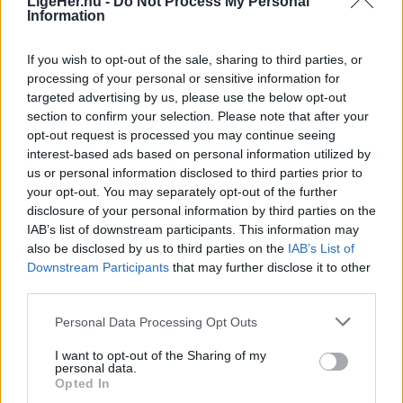
LigeHer.nu -
Do Not Process My Personal
Information
kroner.
If you wish to opt-out of the sale, sharing to third parties, or
Det viser opgørelsen over indsamlingsweekenden
processing of your personal or sensitive information for
i begyndelsen af juli.
targeted advertising by us, please use the below opt-out
section to confirm your selection. Please note that after your
opt-out request is processed you may continue seeing
- Det resultat er jeg meget tilfreds med. På
interest-based ads based on personal information utilized by
forhånd troede jeg, det ville blive svært at komme
us or personal information disclosed to third parties prior to
over 40.000 kroner. Legeheltene er ikke så kendte,
your opt-out. You may separately opt-out of the further
disclosure of your personal information by third parties on the
som eksempelvis Børns Vilkår, som vi tidligere har
IAB’s list of downstream participants. This information may
samlet ind til, siger Stefan Pedersen.
also be disclosed by us to third parties on the
IAB’s List of
Vis mere
Downstream Participants
that may further disclose it to other
Del artikel
third parties.
Legeheltene leger med og aktiverer indlagte og
udsatte børn på hospitaler, psykiatriske afdelinger
Personal Data Processing Opt Outs
og institutioner.
Kategorier
I want to opt-out of the Sharing of my
personal data.
Opted In
Indsamlingen kørte fra fredag til søndag på