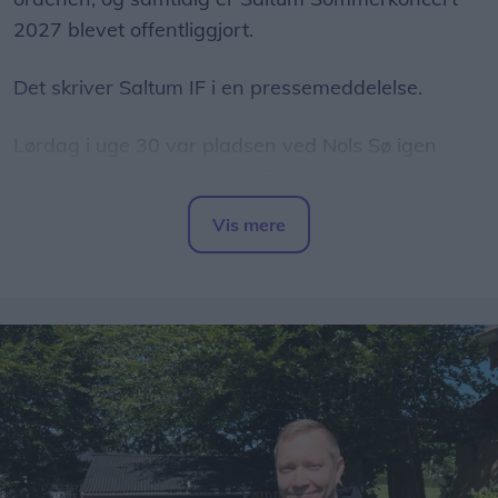
2027 blevet offentliggjort.
Det skriver Saltum IF i en pressemeddelelse.
Lørdag i uge 30 var pladsen ved Nols Sø igen
samlingspunkt for Saltum IF's traditionsrige
Torvedag. Mange lokale og besøgende lagde
Vis mere
vejen forbi for at opleve musik, aktiviteter,
Del artikel
torvestemning og fællesskab.
Et af dagens højdepunkter var uddelingen af den
traditionsrige Nols Ridder-orden, som hvert år
tildeles personer eller grupper, der har ydet en
særlig indsats for Saltum og lokalområdet.
Forud for overrækkelsen blev Saltum IF's nye