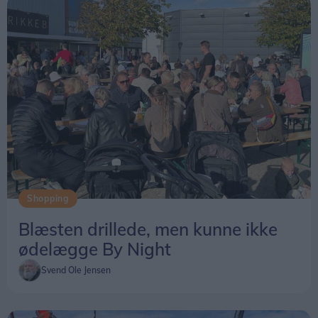
- Jeg skal i lære som mejerist på mejeriet, siger
hun med et stort smil.
- Jeg synes, det er et rigtig spændende job, og jeg
glæder mig, tilføjer hun.
Shopping
Blæsten drillede, men kunne ikke
ødelægge By Night
Svend Ole Jensen