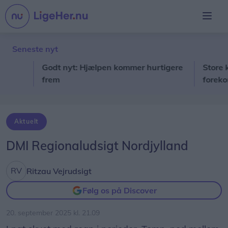
Seneste nyt
Godt nyt: Hjælpen kommer hurtigere
Store komm
frem
forekomste
Aktuelt
DMI Regionaludsigt Nordjylland
Ritzau Vejrudsigt
Følg os på Discover
20. september 2025 kl. 21.09