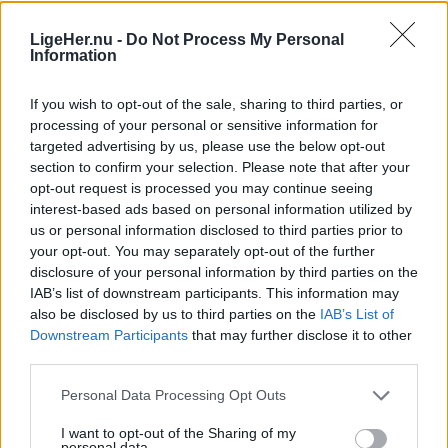
PANDRUP: Jetsmark Sogns Jagtforening vendte
LigeHer.nu -
Do Not Process My Personal
hjem fra danmarksmesterskaberne i Esbjerg med
Information
både medaljer, finalepladser og en dansk mester.
If you wish to opt-out of the sale, sharing to third parties, or
Samtidig har to af klubbens unge skytter
processing of your personal or sensitive information for
targeted advertising by us, please use the below opt-out
kvalificeret sig til Nordisk Mesterskab i Estland.
section to confirm your selection. Please note that after your
opt-out request is processed you may continue seeing
Det skriver Jetsmark Sogns Jagtforening i en
interest-based ads based on personal information utilized by
pressemeddelelse.
us or personal information disclosed to third parties prior to
your opt-out. You may separately opt-out of the further
disclosure of your personal information by third parties on the
Thomas Sørensen glæder sig over mange fremmødte til By Night og god omsætning i butikkerne
Otte skytter fra Jetsmark Sogns Jagtforening
IAB’s list of downstream participants. This information may
De kom dog op et par timer senere, da vinden
deltog ved årets Danmarksmesterskab i skeet,
also be disclosed by us to third parties on the
IAB’s List of
Vis mere
løjede af.
Downstream Participants
that may further disclose it to other
hvor klubben leverede en række stærke
Del artikel
third parties.
præstationer.
Men trods den hårde vind, var der masser af folk,
Personal Data Processing Opt Outs
som havde valgt at indtage aftensmaden på
Tre skytter kvalificerede sig til finalen: Per
Kategorier
I want to opt-out of the Sharing of my
pladsen midt i centret.
personal data.