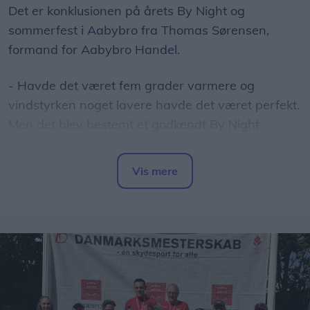
Det er konklusionen på årets By Night og
sommerfest i Aabybro fra Thomas Sørensen,
formand for Aabybro Handel.
- Havde det været fem grader varmere og
vindstyrken noget lavere havde det været perfekt.
Men det blev bestemt et godkendt By Night
arrangement med rigtig flot opbakning fra byen
borgere, siger Thomas Sørensen.
Vis mere
Del artikel