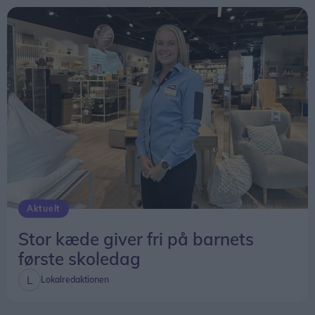
næstformand i foreningen.
Her i sommerhalvåret er der en tur hver tirsdag
aften kl. 19, mens de ugentlige gåture i
vinterhalvåret er lørdag eftermiddag kl. 13.
På tirsdag 11. august er der en tur på Øland, og
tirsdag 18. august er der en tur på Gjøl.
Udover de ugentlige ture er der også heldags- og
flerdagsture. Eksempelvis er der på lørdag 15.
august en heldagstur til Tornby Plantage.
Aktuelt
Stor kæde giver fri på barnets
første skoledag
Lokalredaktionen