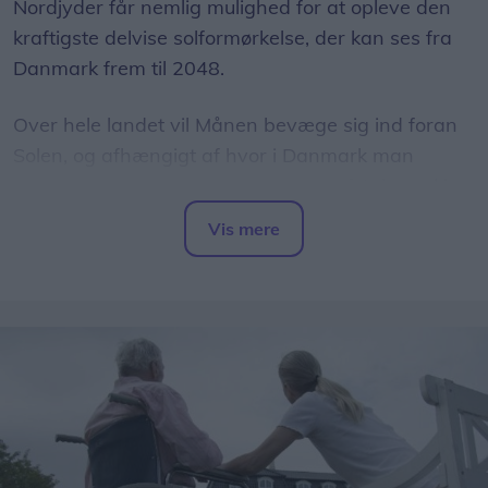
Nordjyder får nemlig mulighed for at opleve den
kraftigste delvise solformørkelse, der kan ses fra
Danmark frem til 2048.
Over hele landet vil Månen bevæge sig ind foran
Solen, og afhængigt af hvor i Danmark man
befinder sig, vil op mod 86 procent af Solens skive
være dækket.
Vis mere
Del artikel
Det oplyser sol26 i en pressemeddelelse.
Formørkelsen topper omkring klokken 20.00, kort
før solnedgang, hvilket giver gode muligheder for
at opleve fænomenet fra steder med frit udsyn
mod vest.
For mange nordjyder kan kysterne, fjordene og de