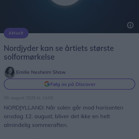
Aktuelt
Solformørkelsen 12. august bliver den mest markante, der kan opleves fra Danmark i mere end 20 år. Billedet her er fra delvis solformørkelse Aalborg 29. marts 2025.
Arkivfoto: Martél Andersen
Nordjyder kan se årtiets største
solformørkelse
Emilie Nesheim Shaw
Følg os på Discover
08. august 2026 kl. 14.00
NORDJYLLAND: Når solen går mod horisonten
onsdag 12. august, bliver det ikke en helt
almindelig sommeraften.