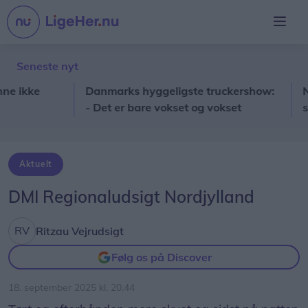
Seneste nyt
kke
Danmarks hyggeligste truckershow:
Nordj
- Det er bare vokset og vokset
solfo
Aktuelt
DMI Regionaludsigt Nordjylland
Ritzau Vejrudsigt
Følg os på Discover
18. september 2025 kl. 20.44