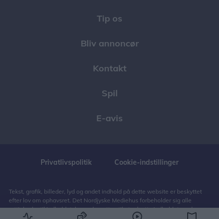
Tip os
Bliv annoncør
Kontakt
Spil
E-avis
Privatlivspolitik
Cookie-indstillinger
Tekst, grafik, billeder, lyd og andet indhold på dette website er beskyttet
efter lov om ophavsret. Det Nordjyske Mediehus forbeholder sig alle
rettigheder til indholdet, herunder retten til at udnytte indholdet med
henblik på tekst- og datamining, jf. ophavsretslovens § 11 b og DSM-