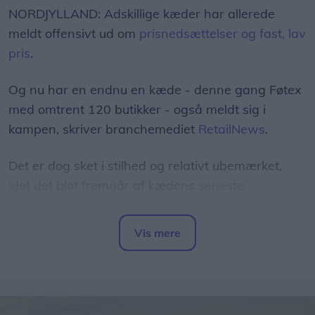
NORDJYLLAND: Adskillige kæder har allerede
meldt offensivt ud om
prisnedsættelser og fast, lav
pris
.
Og nu har en endnu en kæde - denne gang Føtex
med omtrent 120 butikker - også meldt sig i
kampen, skriver branchemediet
RetailNews
.
Det er dog sket i stilhed og relativt ubemærket,
idet det blot fremgår af kædens
seneste
tilbudsavis
, at man har sænket normalprisen på
100 dagligvarer "til discountniveau".
Vis mere
Del artikel
Blandt eksemplerne herpå er, at prisen på 200
gram smør er sænket fra 13,50 kr. til 9,95 kr. -
mens 450 gram kyllingebryst nu koster 34,95 kr. i