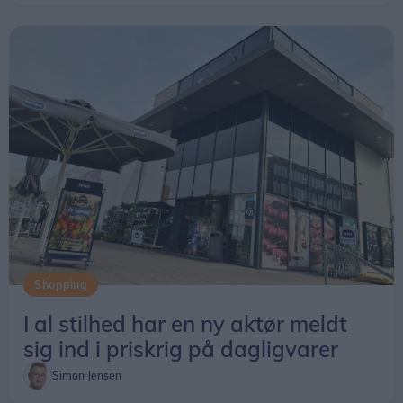
Meet & Greet med piloterne
Shopping
Klokken 13.30 byder direktør i Aalborg Lufthavn,
I al stilhed har en ny aktør meldt
Niels Hemmingsen, officielt velkommen. Med en
sig ind i priskrig på dagligvarer
baggrund i Flyvevåbnet står han klar på stranden
til at tage imod piloterne.
Simon Jensen