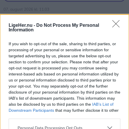
Frederikshavn.
07. august 2026 kl. 11.03
BLOKHUS: Søndag 16. august forvandles Blokhus
LigeHer.nu -
Do Not Process My Personal
Strand endnu en gang til en af Danmarks mest
Information
spektakulære landingsbaner, når Destination
Blokhus inviterer til Blokhus Fly-In 2026.
If you wish to opt-out of the sale, sharing to third parties, or
processing of your personal or sensitive information for
targeted advertising by us, please use the below opt-out
20 nøje udvalgte fly lander direkte på den brede
section to confirm your selection. Please note that after your
sandstrand, hvor publikum kan opleve alt fra
opt-out request is processed you may continue seeing
historiske veteranfly og hjemmebyggede fly til
interest-based ads based on personal information utilized by
us or personal information disclosed to third parties prior to
moderne flytyper.
your opt-out. You may separately opt-out of the further
disclosure of your personal information by third parties on the
Det skriver Destination Blokhus i en
IAB’s list of downstream participants. This information may
pressemeddelelse.
also be disclosed by us to third parties on the
IAB’s List of
Vis mere
Downstream Participants
that may further disclose it to other
Del artikel
third parties.
Med Vesterhavet på den ene side og de hvide
klitter på den anden danner Blokhus rammen om
Personal Data Processing Opt Outs