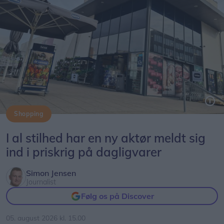
Shopping
Føtex-kæden har nu også aktivt kastet sig ind i priskrigen på dagligvarer.
I al stilhed har en ny aktør meldt sig
ind i priskrig på dagligvarer
Simon Jensen
Journalist
Følg os på Discover
05. august 2026 kl. 15.00