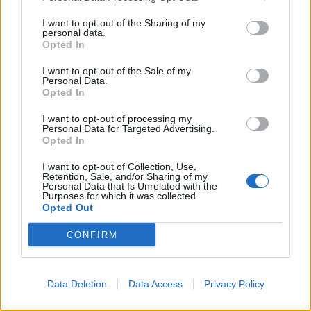
en oplevelse, der år efter år tiltrækker tusindvis af
Kategorier
I want to opt-out of the Sharing of my
personal data.
besøgende.
Opted In
Events
I want to opt-out of the Sale of my
Personal Data.
Opted In
Aktuelt
I want to opt-out of processing my
Personal Data for Targeted Advertising.
Opted In
Mennesker
I want to opt-out of Collection, Use,
Retention, Sale, and/or Sharing of my
Shopping
Personal Data that Is Unrelated with the
Purposes for which it was collected.
Opted Out
Mad & drikke
CONFIRM
Data Deletion
Data Access
Privacy Policy
Kun de mest erfarne piloter
Nyeste