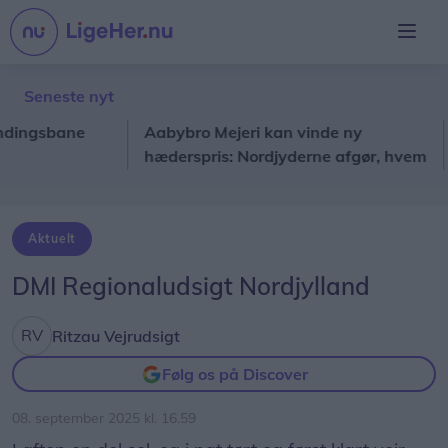
Seneste nyt
gsbane
Aabybro Mejeri kan vinde ny
Dem
hæderspris: Nordjyderne afgør, hvem
Aa
der går videre
Aktuelt
DMI Regionaludsigt Nordjylland
Ritzau Vejrudsigt
Følg os på Discover
08. september 2025 kl. 16.59