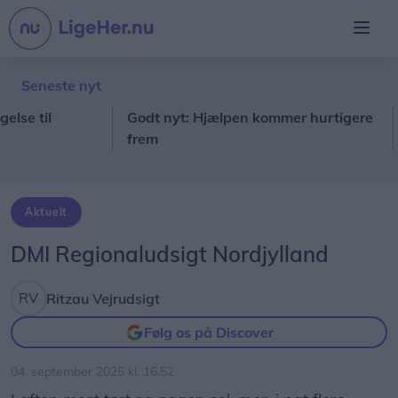
Seneste nyt
til
Godt nyt: Hjælpen kommer hurtigere
Sto
frem
for
Aktuelt
DMI Regionaludsigt Nordjylland
Ritzau Vejrudsigt
Følg os på Discover
04. september 2025 kl. 16.52