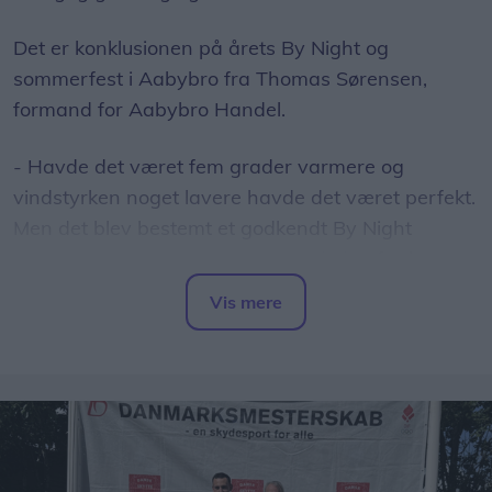
Det er konklusionen på årets By Night og
sommerfest i Aabybro fra Thomas Sørensen,
formand for Aabybro Handel.
- Havde det været fem grader varmere og
vindstyrken noget lavere havde det været perfekt.
Men det blev bestemt et godkendt By Night
arrangement med rigtig flot opbakning fra byen
borgere, siger Thomas Sørensen.
Vis mere
Del artikel