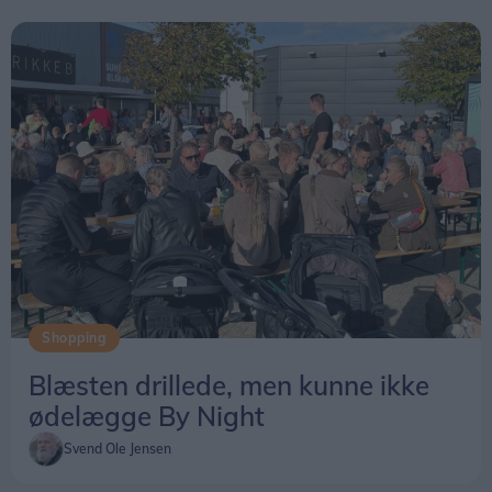
- Jeg skal i lære som mejerist på mejeriet, siger
hun med et stort smil.
- Jeg synes, det er et rigtig spændende job, og jeg
glæder mig, tilføjer hun.
Shopping
Blæsten drillede, men kunne ikke
ødelægge By Night
Svend Ole Jensen