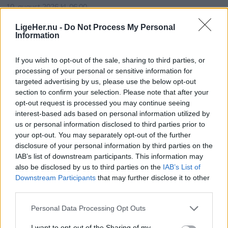
10. august 2026 kl. 06.00
PANDRUP: Jetsmark Sogns Jagtforening vendte
LigeHer.nu -
Do Not Process My Personal
Information
hjem fra danmarksmesterskaberne i Esbjerg med
både medaljer, finalepladser og en dansk mester.
If you wish to opt-out of the sale, sharing to third parties, or
processing of your personal or sensitive information for
Samtidig har to af klubbens unge skytter
targeted advertising by us, please use the below opt-out
kvalificeret sig til Nordisk Mesterskab i Estland.
section to confirm your selection. Please note that after your
opt-out request is processed you may continue seeing
interest-based ads based on personal information utilized by
Det skriver Jetsmark Sogns Jagtforening i en
us or personal information disclosed to third parties prior to
pressemeddelelse.
your opt-out. You may separately opt-out of the further
disclosure of your personal information by third parties on the
Thomas Sørensen glæder sig over mange fremmødte til By Night og god omsætning i butikkerne
IAB’s list of downstream participants. This information may
Otte skytter fra Jetsmark Sogns Jagtforening
also be disclosed by us to third parties on the
IAB’s List of
De kom dog op et par timer senere, da vinden
deltog ved årets Danmarksmesterskab i skeet,
Downstream Participants
that may further disclose it to other
Vis mere
løjede af.
hvor klubben leverede en række stærke
third parties.
Del artikel
præstationer.
Men trods den hårde vind, var der masser af folk,
Personal Data Processing Opt Outs
som havde valgt at indtage aftensmaden på
I want to opt-out of the Sharing of my