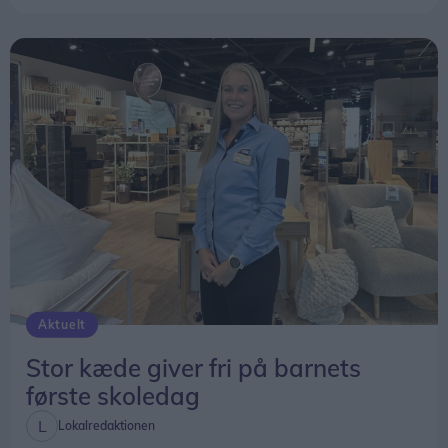
her i kommunen, fortæller Hanne Larsen, der er
næstformand i foreningen.
Her i sommerhalvåret er der en tur hver tirsdag
aften kl. 19, mens de ugentlige gåture i
vinterhalvåret er lørdag eftermiddag kl. 13.
På tirsdag 11. august er der en tur på Øland, og
tirsdag 18. august er der en tur på Gjøl.
Udover de ugentlige ture er der også heldags- og
flerdagsture. Eksempelvis er der på lørdag 15.
august en heldagstur til Tornby Plantage.
Aktuelt
Stor kæde giver fri på barnets
første skoledag
Lokalredaktionen