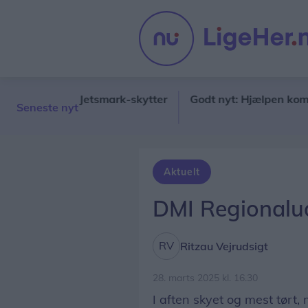
else til Jetsmark-skytter
Godt nyt: Hjælpen kommer hur
Seneste nyt
Aktuelt
DMI Regionalud
Ritzau Vejrudsigt
28. marts 2025 kl. 16.30
I aften skyet og mest tørt,