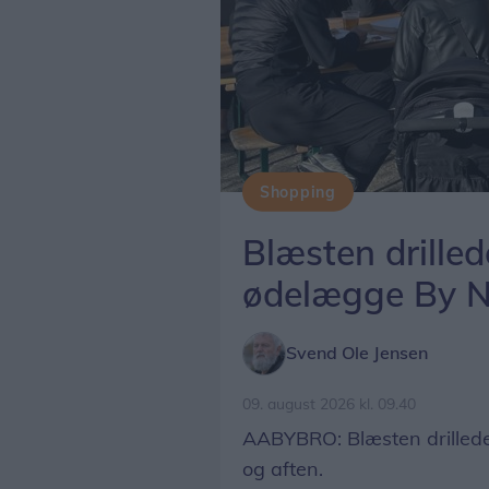
Shopping
Blæsten drille
ødelægge By N
Svend Ole Jensen
09. august 2026 kl. 09.40
AABYBRO: Blæsten drillede,
og aften.