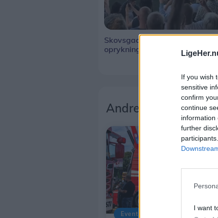
Skovsgaard sikrer historisk
oprykning
LigeHer.n
If you wish 
sensitive in
confirm you
Andre læser også
continue se
information 
further disc
participants
Downstream 
Persona
I want t
Events