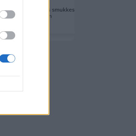
Danmarks smukkeste landingsbane
kalder igen