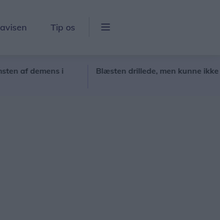
lavisen
Tip os
f demens i
Blæsten drillede, men kunne ikke ødelæ