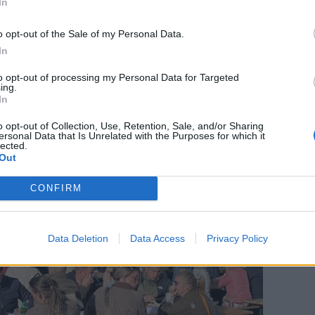
In
uckershow: -
Nordjyder kan se årtiets største
o opt-out of the Sale of my Personal Data.
kset
solformørkelse
In
to opt-out of processing my Personal Data for Targeted
ing.
In
o opt-out of Collection, Use, Retention, Sale, and/or Sharing
ersonal Data that Is Unrelated with the Purposes for which it
lected.
Out
CONFIRM
Data Deletion
Data Access
Privacy Policy