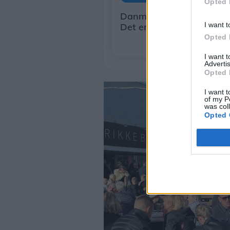
Opted 
Danmarks hyggeligste tr
I want t
Det er bare vokset og vo
Opted 
I want 
Advertis
Opted 
I want t
of my P
was col
Opted 