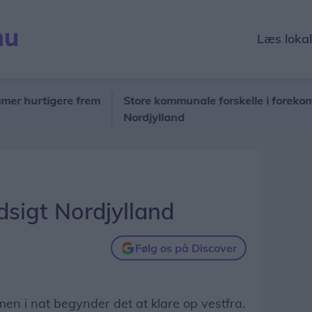
Læs loka
tigere frem
Store kommunale forskelle i forekomsten a
Nordjylland
sigt Nordjylland
Følg os på Discover
 men i nat begynder det at klare op vestfra.