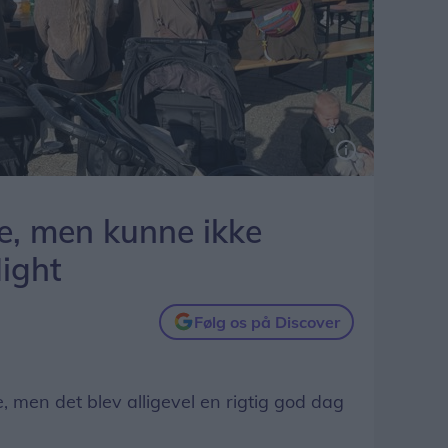
de, men kunne ikke
ight
Følg os på Discover
 men det blev alligevel en rigtig god dag