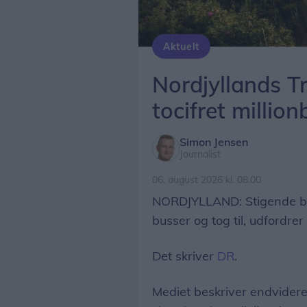
Aktuelt
Foto: Nordjyllands Trafikselskab
Nordjyllands T
tocifret million
Simon Jensen
Journalist
06. august 2026 kl. 08.00
NORDJYLLAND: Stigende br
busser og tog til, udfordre
Det skriver
DR
.
Mediet beskriver endvidere, 