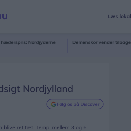
Læs loka
spris: Nordjyderne
Demenskor vender tilbage til Aa
sigt Nordjylland
Følg os på Discover
n blive ret tæt. Temp. mellem 3 og 6