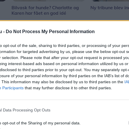
Bilvask for hunde? Charlotte og
Ny tribune blev in
Karen har fået en god idé
u -
Do Not Process My Personal Information
to opt-out of the sale, sharing to third parties, or processing of your per
formation for targeted advertising by us, please use the below opt-out s
r selection. Please note that after your opt-out request is processed y
eing interest-based ads based on personal information utilized by us or
disclosed to third parties prior to your opt-out. You may separately opt-
losure of your personal information by third parties on the IAB’s list of
. This information may also be disclosed by us to third parties on the
IA
Participants
that may further disclose it to other third parties.
l Data Processing Opt Outs
Mennesker
ør meldt sig
Charlotte har været med i 25 år: -
o opt-out of the Sharing of my personal data.
rer
elsker mit arbejde