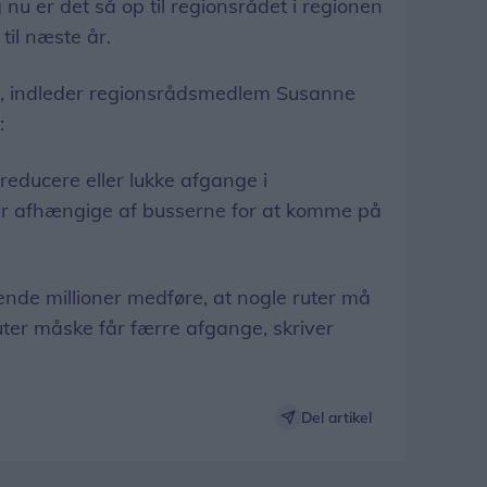
g nu er det så op til regionsrådet i regionen
 til næste år.
øb, indleder regionsrådsmedlem Susanne
r:
 reducere eller lukke afgange i
k er afhængige af busserne for at komme på
nde millioner medføre, at nogle ruter må
uter måske får færre afgange, skriver
Del artikel