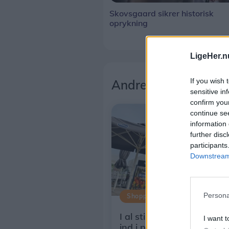
Skovsgaard sikrer historisk
oprykning
LigeHer.n
If you wish 
Andre læser også
sensitive in
confirm you
continue se
information 
further disc
participants
Downstream 
Persona
Shopping
I al stilhed har en ny akt
I want t
ind i priskrig på dagligva