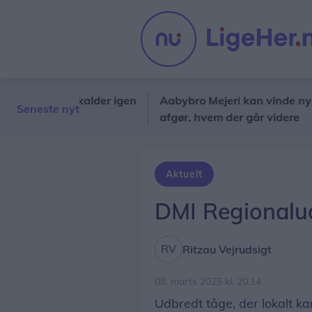
gsbane kalder igen
Aabybro Mejeri kan vinde ny hæder
Seneste nyt
afgør, hvem der går videre
Aktuelt
DMI Regionalud
Ritzau Vejrudsigt
08. marts 2025 kl. 20.14
Udbredt tåge, der lokalt ka