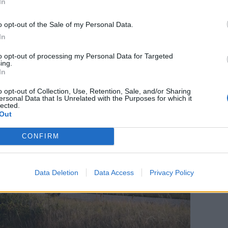
In
o opt-out of the Sale of my Personal Data.
In
to opt-out of processing my Personal Data for Targeted
ing.
In
o opt-out of Collection, Use, Retention, Sale, and/or Sharing
ersonal Data that Is Unrelated with the Purposes for which it
lected.
Out
CONFIRM
Data Deletion
Data Access
Privacy Policy