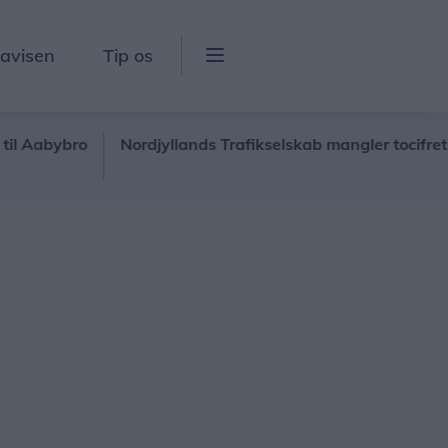
lavisen
Tip os
bybro
Nordjyllands Trafikselskab mangler tocifret millio