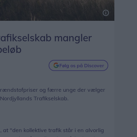
rafikselskab mangler
beløb
Følg os på Discover
ændstofpriser og færre unge der vælger
r Nordjyllands Trafikselskab.
at "den kollektive trafik står i en alvorlig