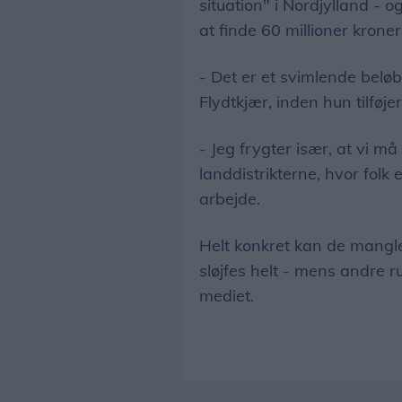
situation" i Nordjylland - o
at finde 60 millioner kroner
- Det er et svimlende bel
Flydtkjær, inden hun tilføje
- Jeg frygter især, at vi må
landdistrikterne, hvor fol
arbejde.
Helt konkret kan de mangle
sløjfes helt - mens andre r
mediet.