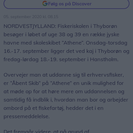
Følg os på Discover
05. september 2020 kl. 08.15
NORDVESTJYLLAND: Fiskeriskolen i Thyborøn
besøger i løbet af uge 38 og 39 en række jyske
havne med skoleskibet ”Athene”. Onsdag-torsdag
16.-17. september ligger det ved kaj i Thyborøn og
fredag-lørdag 18.-19. september i Hanstholm.
Overvejer man at uddanne sig til erhvervsfisker,
er ”Åbent Skib” på ”Athene” en unik mulighed for
at møde op for at høre mere om uddannelsen og
samtidig få indblik i, hvordan man bor og arbejder
ombord på et fiskefartøj, hedder det i en
pressemeddelelse.
Det fremgår videre, at på grund af