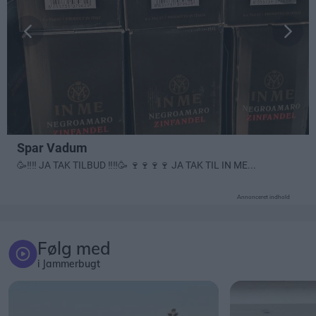
Annonceret indhold
Følg med
i Jammerbugt