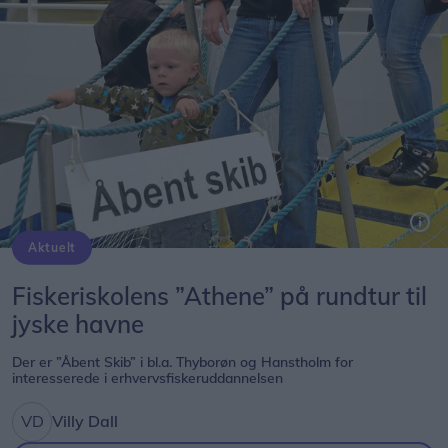
Aktuelt
Fra et tidligere ”åbent skib” med Fiskeriskolens ”Athene”. Arkivfoto: Peter Mørk
Fiskeriskolens ”Athene” på rundtur til
jyske havne
Der er ”Åbent Skib” i bl.a. Thyborøn og Hanstholm for
interesserede i erhvervsfiskeruddannelsen
Villy Dall