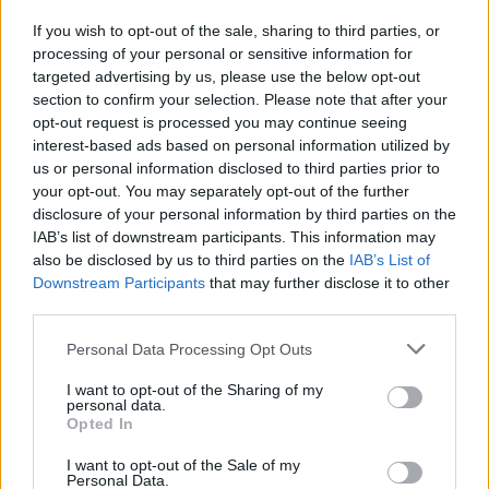
grav, forklarer Charlotte om sit alsidige job.
If you wish to opt-out of the sale, sharing to third parties, or
processing of your personal or sensitive information for
Vis mere
Det hele begyndte, da hun som 17-årig blev ansat
targeted advertising by us, please use the below opt-out
Del artikel
som fejepige i AT-Blomster.
section to confirm your selection. Please note that after your
opt-out request is processed you may continue seeing
interest-based ads based on personal information utilized by
- Det hed det dengang. Nu kalder man det jo
us or personal information disclosed to third parties prior to
ungarbejder. Det var et par timer hver dag efter
your opt-out. You may separately opt-out of the further
disclosure of your personal information by third parties on the
skoletid, hvor jeg lavede lidt af hvert, men jeg
IAB’s list of downstream participants. This information may
kunne lide at være hos Annelise og Tage.
also be disclosed by us to third parties on the
IAB’s List of
Downstream Participants
that may further disclose it to other
third parties.
Personal Data Processing Opt Outs
I want to opt-out of the Sharing of my
personal data.
Opted In
I want to opt-out of the Sale of my
Aktuelt
Personal Data.
Nordjyllands Trafikselskab mangler 60 millioner kroner til næste år.