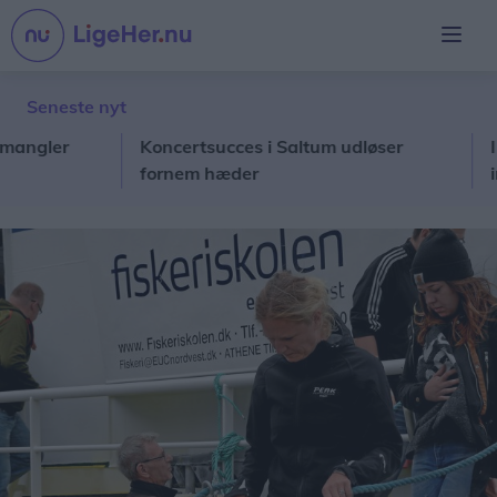
Seneste nyt
ler
Koncertsucces i Saltum udløser
I al s
fornem hæder
ind i 