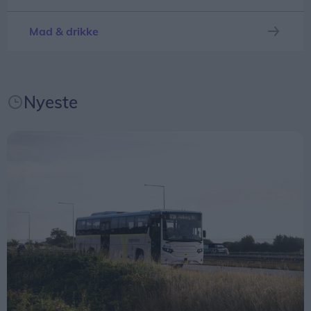
- Det er lidt som at binde blomster. Det skal
organiseres og fungere i sammenhængen, så jeg
Mad & drikke
har tidligere været i håndboldbestyrelsen. Nu
bruger jeg mest tiden på teaterforeningen
Skovspillene, hvor vi snart har præmiere på årets
Nyeste
musical i Jægerum Søpark.
25-års jubilæet blev fejret i AT-Blomster fredag
eftermiddag med en uformel reception, hvor
mange af butikkens trofaste kunder kom forbi og
sagde tillykke.