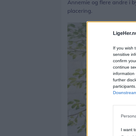
Annemie og flere andre i 
placering.
LigeHer.n
If you wish 
sensitive in
confirm you
continue se
information 
further disc
participants
Downstream 
Persona
I want t