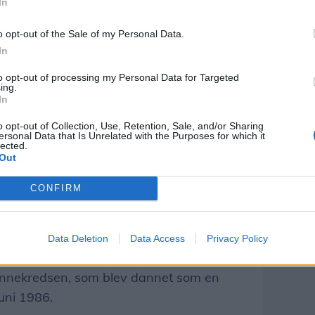
In
o opt-out of the Sale of my Personal Data.
In
blev lidt gemt væk. Vi ønskede en mere
to opt-out of processing my Personal Data for Targeted
oerne kunne følge med i byens liv,
ing.
In
n.
o opt-out of Collection, Use, Retention, Sale, and/or Sharing
ersonal Data that Is Unrelated with the Purposes for which it
placeringen, og hvis Annemie skal være
lected.
Out
reds med, at politikerne dengang stod fast.
CONFIRM
se, som tænkte: De gamle skal ikke gemmes
abe aktiviteter for dem, så de ikke føler
Data Deletion
Data Access
Privacy Policy
Annemie Pedersen.
vennekredsen, som blev dannet som en
uni 1986.