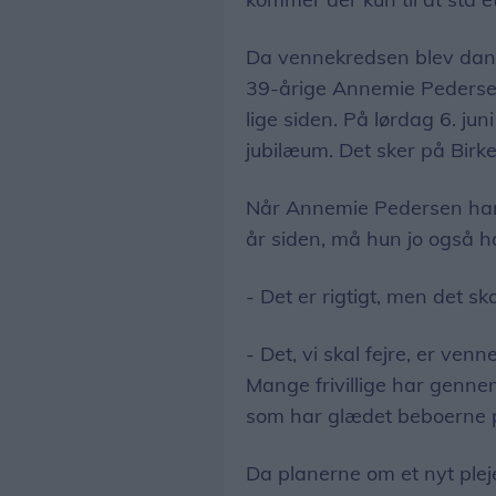
Da vennekredsen blev dann
39-årige Annemie Pederse
lige siden. På lørdag 6. jun
jubilæum. Det sker på Birke
Når Annemie Pedersen har 
år siden, må hun jo også h
- Det er rigtigt, men det sk
- Det, vi skal fejre, er ve
Mange frivillige har genne
som har glædet beboerne p
Da planerne om et nyt plej