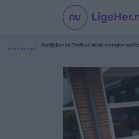
abybro
Nordjyllands Trafikselskab mangler tocifret milli
Seneste nyt