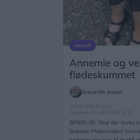
Aktuelt
Annemie Pedersen er formand for Birkelse Plejecenters Vennekreds, som på lørdag fejrer 40-års jubilæum.
Annemie og v
flødeskummet
Svend Ole Jensen
03. juni 2026 kl. 11.01
Opdateret 16. juli 2026 kl. 16.35
BIRKELSE: Skal der laves 
Birkelse Plejecenters Venne
kommer der kun til at stå 