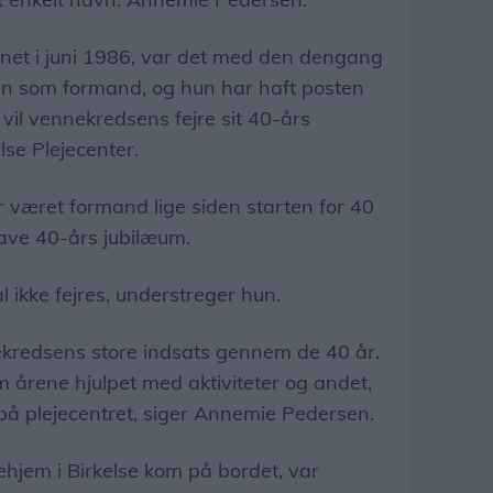
et i juni 1986, var det med den dengang
n som formand, og hun har haft posten
i vil vennekredsens fejre sit 40-års
lse Plejecenter.
været formand lige siden starten for 40
ave 40-års jubilæum.
al ikke fejres, understreger hun.
nnekredsens store indsats gennem de 40 år.
m årene hjulpet med aktiviteter og andet,
å plejecentret, siger Annemie Pedersen.
ehjem i Birkelse kom på bordet, var