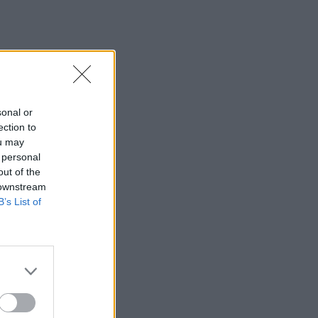
sonal or
ection to
ou may
 personal
out of the
 downstream
B’s List of