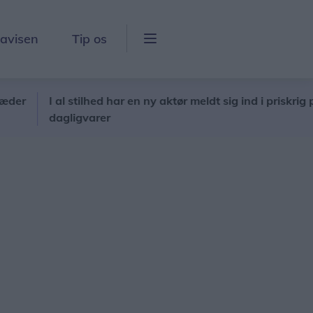
lavisen
Tip os
I al stilhed har en ny aktør meldt sig ind i priskrig på
dagligvarer