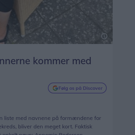
ennerne kommer med
Følg os på Discover
en liste med navnene på formændene for
kreds, bliver den meget kort. Faktisk
et enkelt navn: Annemie Pedersen.