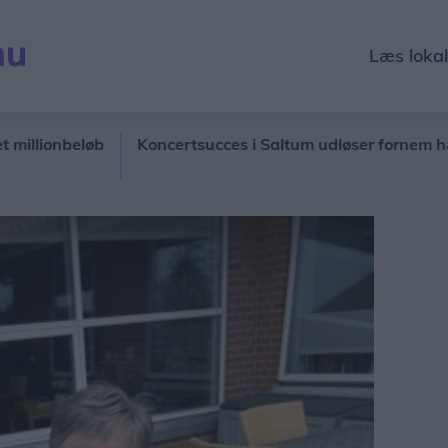
Læs loka
onbeløb
Koncertsucces i Saltum udløser fornem hæder