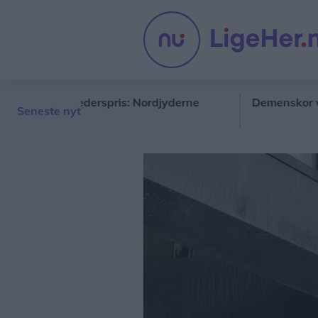
de ny hæderspris: Nordjyderne
Demenskor vender t
Seneste nyt
ere