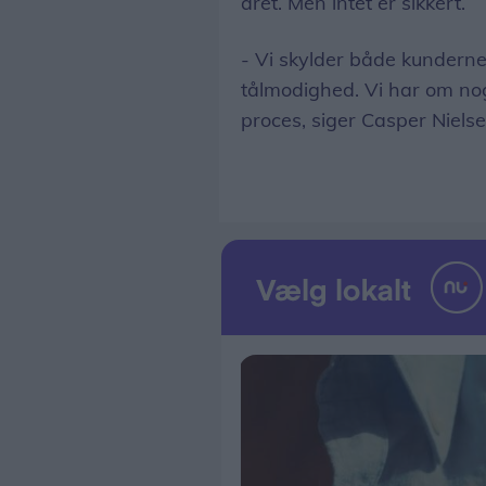
året. Men intet er sikkert.
- Vi skylder både kunderne
tålmodighed. Vi har om nog
proces, siger Casper Nielse