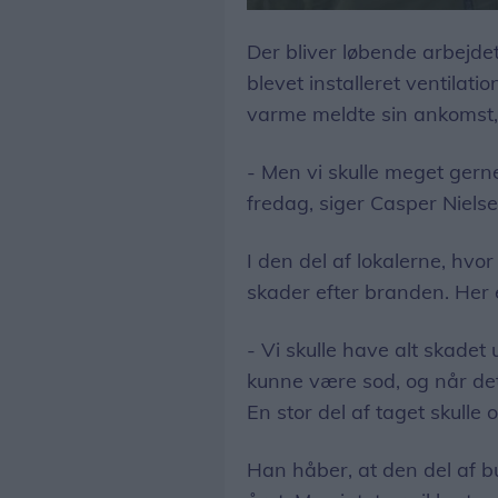
Den ene halvdel af butikken blev omdannet til en nødbutik, mens den hårdere ramte del bliver genopbygget.
Der bliver løbende arbejdet
blevet installeret ventilati
varme meldte sin ankomst, 
- Men vi skulle meget gern
fredag, siger Casper Nielse
I den del af lokalerne, hvo
skader efter branden. Her
- Vi skulle have alt skadet
kunne være sod, og når det
En stor del af taget skulle
Han håber, at den del af b