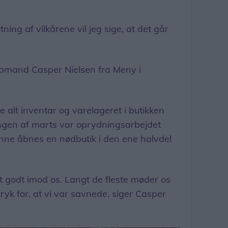
ing af vilkårene vil jeg sige, at det går
bmand Casper Nielsen fra Meny i
alt inventar og varelageret i butikken
ningen af marts var oprydningsarbejdet
nne åbnes en nødbutik i den ene halvdel
gt godt imod os. Langt de fleste møder os
tryk for, at vi var savnede, siger Casper