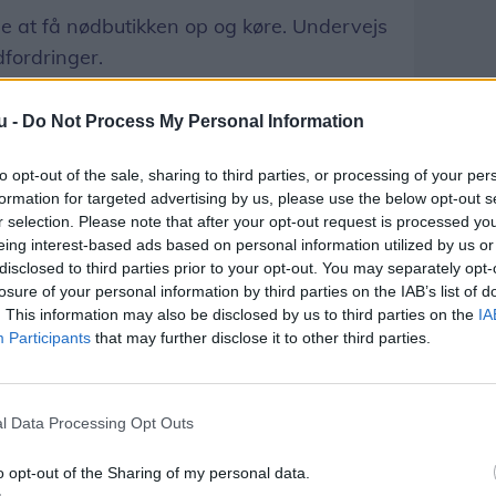
e at få nødbutikken op og køre. Undervejs
dfordringer.
 af, at der stadig var lommer af sod, der
u -
Do Not Process My Personal Information
 Det gav en stærk lugt. Man skal
t af en ubehagelig lugt, når man handler
to opt-out of the sale, sharing to third parties, or processing of your per
formation for targeted advertising by us, please use the below opt-out s
anden.
r selection. Please note that after your opt-out request is processed y
eing interest-based ads based on personal information utilized by us or
 til gengæld er temperaturen en
disclosed to third parties prior to your opt-out. You may separately opt-
losure of your personal information by third parties on the IAB’s list of
møbler overlevede ikke branden, og de nye
. This information may also be disclosed by us to third parties on the
IA
 varm luft ud.
Participants
that may further disclose it to other third parties.
 det godt nok er varmt herinde, og det er
stiger, suger kølerne jo varm luft ind og
l Data Processing Opt Outs
det bliver en ond spiral, siger Casper
o opt-out of the Sharing of my personal data.