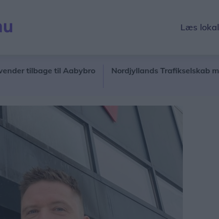
Læs loka
ilbage til Aabybro
Nordjyllands Trafikselskab mangler t