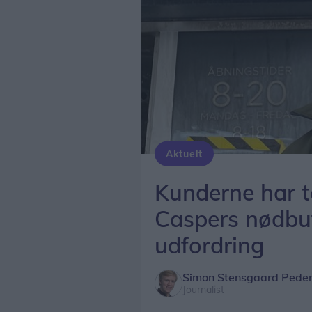
Aktuelt
Arkivfoto: Simon Stensgaard Pedersen
Kunderne har 
Caspers nødbut
udfordring
Simon Stensgaard Pede
Journalist