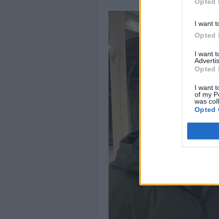
Opted 
I want t
Opted 
I want 
Advertis
Opted 
I want t
of my P
was col
Opted 