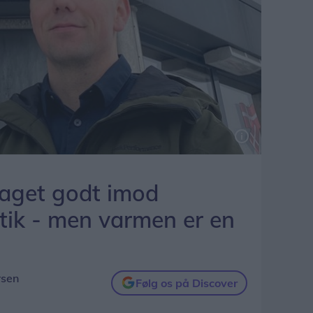
taget godt imod
ik - men varmen er en
rsen
Følg os på Discover