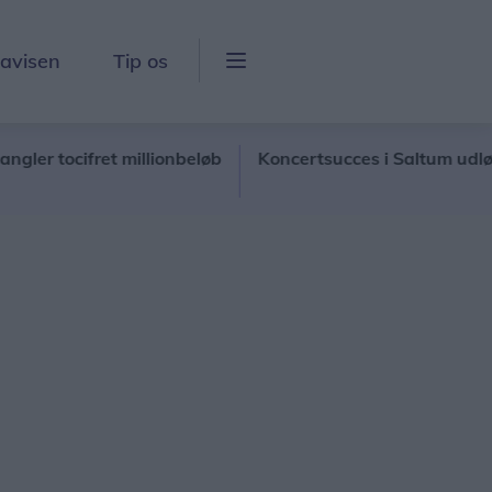
lavisen
Tip os
ocifret millionbeløb
Koncertsucces i Saltum udløser fo