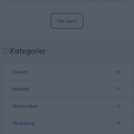
med, at de frivillige kan byde på både gammelt og
falmet luftfoto af et dambrug, hvor vinderen så
Thomas Sørensen glæder sig over mange fremmødte til By Night og god omsætning i butikkerne
har retten til at opbevare billedet til næste års
Vis mere
De kom dog op et par timer senere, da vinden
Vesterhavsrock.
Del artikel
løjede af.
Der måtte en lang budrunde til, før retten til
Men trods den hårde vind, var der masser af folk,
billedet endte hos Martin Mogensen og Andreas
Kategorier
som havde valgt at indtage aftensmaden på
Sand, der var gået i makkerskab og måtte bløde
pladsen midt i centret.
hele 3000 kroner til fælleskassen for den
Events
fornøjelse.
Der var kun få ledige pladser ved de opstillede
Aktuelt
borde. Meny havde et godt tilbud til de fremmødte:
Engagement
Grillet svinekam med flødekartofler og salat. 350
- Det siger lidt om de frivilliges engagement. Ikke
kuverter var fremstillet.
Mennesker
alene bruger de al deres fritid op til
Vesterhavsrock. De er også villige til at bløde 3000
- Sidste år havde vi kæmpe succes med helstegt
Shopping
kroner for fornøjelsen, siger næstformand i
pattegris. Det er vi desværre ikke i stand til at