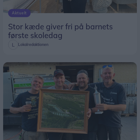
Aktuelt
Hanne Larsen, næstformand i foreningen Fodtudserne,. sammen med sin mand Hardy Larsen
Stor kæde giver fri på barnets
Fodslaw var med, og det samme var en nok lidt
første skoledag
mere ukendt vandreforening, nemlig Fodtudserne.
Lokalredaktionen
- Vi arrangerer ugentlige gåture i den dejlige natur
her i kommunen, fortæller Hanne Larsen, der er
næstformand i foreningen.
Her i sommerhalvåret er der en tur hver tirsdag
aften kl. 19, mens de ugentlige gåture i
vinterhalvåret er lørdag eftermiddag kl. 13.
På tirsdag 11. august er der en tur på Øland, og
tirsdag 18. august er der en tur på Gjøl.
Udover de ugentlige ture er der også heldags- og