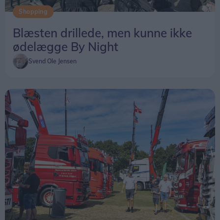
Shopping
Blæsten drillede, men kunne ikke
ødelægge By Night
Sille betjente softice-maskinen, mens mejeriejer N. H. Lindhardt hildt pause. Sille skal i øvrigt i lære som mejerist på mejeriet
Sille, som er fra Aabybro, har arbejdet i mejeriets
Svend Ole Jensen
is-cafe siden hun blev student, men skal nu i gang
med en uddannelse.
- Jeg skal i lære som mejerist på mejeriet, siger
hun med et stort smil.
- Jeg synes, det er et rigtig spændende job, og jeg
glæder mig, tilføjer hun.