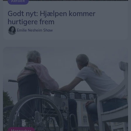
Aktuelt
Vandrepokalen er doneret af Flemming Nygaard,
Menys madhold serverede grillet svinekæd med flæødekartofler og salat. Og det var populært
Godt nyt: Hjælpen kommer
tidligere Gøttrup Taxa. Pokalen er en gammel sag,
Og det tilbud blev der taget godt imod.
hurtigere frem
som har stået hos Flemming Nygård siden 1998 –
altså året før, Vesterhavsrock blev afviklet første
Emilie Nesheim Shaw
- Jeg er meget glad for at se den store opbakning
gang.
og interesse, der er for vores mad, lød det fra
Casper Nielsen.
Pokalen stammer fra Fagenes Fest, der i gamle
dage var et fast indslag i Fjerritslev Byfest.
Der var også mad hos Cafe Rohde, hvor alle
indendørs pladser var besat, og på torvet ved
busterminalen fik Aabybro Pizza og Steakbhouse
solgt over 150 portioner af deres oksekøds-tilbud.
Var man mere til pøl,ser, var Lises pølsevogn at
finde i centret.
Og skulle man få lyst til en softice, havde
mejeriejer N. H. Lindhardt parkeret sin softice-bil i
Mennesker