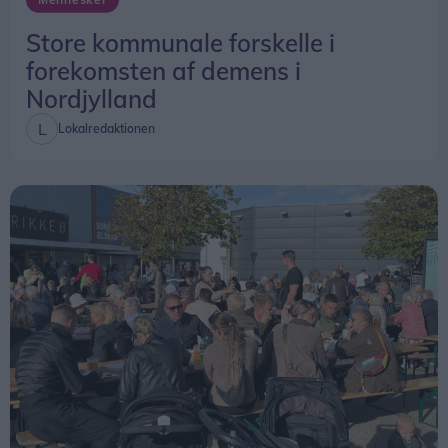
centret. Han havde taget Sille med som hjælper.
Store kommunale forskelle i
forekomsten af demens i
- Jeg har været med i rigtig mange år. I aften vil
Nordjylland
jeg også ud og se hvad der sker rundt om i byen,
fortalte N.H. Lindhardt, mens Sille overtog
Lokalredaktionen
betjeningen af softice-maskinen.