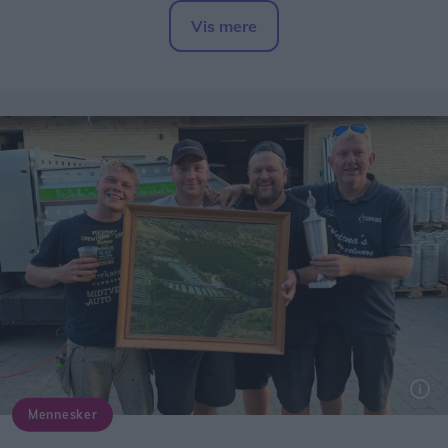
borgere, siger Thomas Sørensen.
Vis mere
Del artikel
Der var musik mange steder i byen. Bandet Gehør spillede på torvet ved Busterminalen
Mennesker
Martin Mogensen og Andreas Sand til venstre spyttede ekstra 3000 kroner i Vesterhavsrock-kassen. Til højre næstformand Niki Larsen og formand Søren Mortensen.
Da festen for alvor gik i gang omkring spisetid var