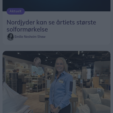
- Jeg synes, det er en kanon-ide, at invitere
foreningerne. Jeg er meget overrasket over, at vi
Aktuelt
havde så mange besøgende - både her fra
Nordjyder kan se årtiets største
Aabybro, men også fra Pandrup og Brovst, siger
solformørkelse
AaIF-formand Hans Arne Lillien Pedersen.
Emilie Nesheim Shaw