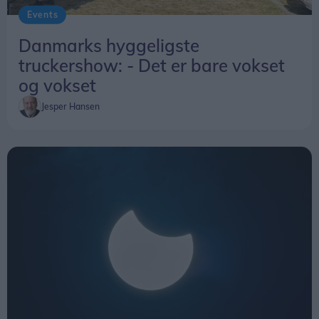
Events
Danmarks hyggeligste
truckershow: - Det er bare vokset
og vokset
Jesper Hansen
Foto: Svend Ole Jensen
Aabybro Handel havde inviteret foreningerne i
Aabybro-området til at deltage i By Night og vise,
hvad de har at byde på. Det tilbud havde flere
foreninger taget imod. Bl.a. Aabybro IF, som
havde etableret en lille boldbane med små mål.