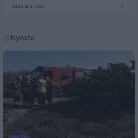
Vesterhavsrock Niki Larsen.
servere i år på grund af arbejdet med
Mad & drikke
opbygningen af butikken efter brande, men vi har
Pengene fra auktionen går direkte i
så et andet tilbud i år, fortæller Meny-chef Casper
Vesterhavsrock-kassen og bliver dermed en del af
Nielsen.
overskuddet, som går til de fem arrangerende
Nyeste
foreninger - FIF Fodbold, FIF Håndbold, Fjerritslev
Badmintonklub, Fjerritslev Tennisklub og Fjerritslev
Gymnastikforening.
Næste år - efter Vesterhavsrock 30. og 31. juli
2027 – skal der så være auktion igen. Men som
noget nyt fulgte der i år også en vandrepokal med
retten til dambrugsbilledet. Nu får Martin
Mogensen og Andreas Sand deres navn
indgraveret i pokalen – og er dermed sikret en
plads i Vesterhavsrock-historien.