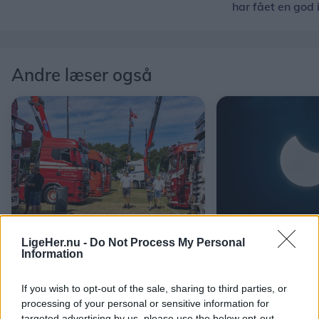
har fået en god 
Andre læser også
Events
Aktuelt
LigeHer.nu -
Do Not Process My Personal
Danmarks hyggeligste
Nordjyder kan 
Information
truckershow: - Det er bare
største solform
vokset og vokset
If you wish to opt-out of the sale, sharing to third parties, or
processing of your personal or sensitive information for
targeted advertising by us, please use the below opt-out