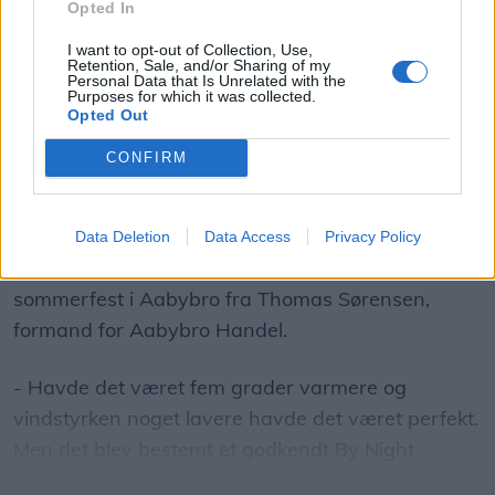
Opted In
I want to opt-out of Collection, Use,
Svend Ole Jensen
Retention, Sale, and/or Sharing of my
Personal Data that Is Unrelated with the
Følg os på Discover
Purposes for which it was collected.
Opted Out
09. august 2026 kl. 09.40
CONFIRM
AABYBRO: Blæsten drillede, men det blev alligevel
en rigtig god dag og aften.
Data Deletion
Data Access
Privacy Policy
Det er konklusionen på årets By Night og
sommerfest i Aabybro fra Thomas Sørensen,
formand for Aabybro Handel.
- Havde det været fem grader varmere og
vindstyrken noget lavere havde det været perfekt.
Men det blev bestemt et godkendt By Night
arrangement med rigtig flot opbakning fra byen