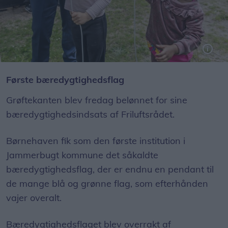
Alberte og Deborah fik brug for alle kræfter, da de skulle hejse bæredygtighedsflaget over Grøftekanten.
Første bæredygtighedsflag
Grøftekanten blev fredag belønnet for sine
bæredygtighedsindsats af Friluftsrådet.
Børnehaven fik som den første institution i
Jammerbugt kommune det såkaldte
bæredygtighedsflag, der er endnu en pendant til
de mange blå og grønne flag, som efterhånden
vajer overalt.
Bæredygtighedsflaget blev overrakt af