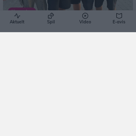
flerdagsture. Eksempelvis er der på lørdag 15.
Mennesker
august en heldagstur til Tornby Plantage.
Aktuelt
Spil
Video
E-avis
Frivillige samlede 3000 kroner
ekstra til festivalen
Jesper Hansen
Der blev danset til rock'n roll og swing hos foreningen Kom og Dans