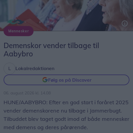
Mennesker
Demenskor vender tilbage til
Aabybro
Lokalredaktionen
Følg os på Discover
06. august 2026 kl. 14.08
Charlotte Møller Hansen med svendeprøven - en dekoration til et bryllup.
HUNE/AABYBRO: Efter en god start i foråret 2025
Charlotte sagde ja
vender demenskorene nu tilbage i Jammerbugt.
Da Tage en dag spurgte hende, om hun havde
Tilbuddet blev taget godt imod af både mennesker
lyst til at komme i lære som blomsterbinder, var
med demens og deres pårørende.
hun på ingen måde i tvivl.