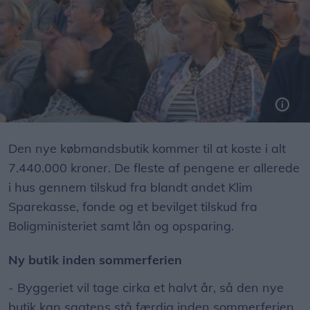
130 mennesker deltog i borgermødet, da indsamlingen til ny købmandsbutik i Vester Thorup blev skudt i gang tirsdag aften.
Den nye købmandsbutik kommer til at koste i alt
7.440.000 kroner. De fleste af pengene er allerede
i hus gennem tilskud fra blandt andet Klim
Sparekasse, fonde og et bevilget tilskud fra
Boligministeriet samt lån og opsparing.
Ny butik inden sommerferien
- Byggeriet vil tage cirka et halvt år, så den nye
butik kan sagtens stå færdig inden sommerferien