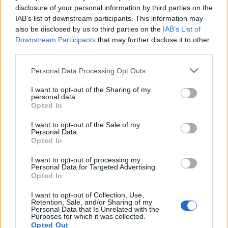
disclosure of your personal information by third parties on the
IAB’s list of downstream participants. This information may
also be disclosed by us to third parties on the
IAB’s List of
Downstream Participants
that may further disclose it to other
third parties.
Mennesker
Personal Data Processing Opt Outs
Charlotte Møller Hansen kunne 1. august fejre 25-års jubilæum hos AT-Blomster i Brovst.
I want to opt-out of the Sharing of my
Charlotte har været med i 25 år: - Jeg
personal data.
elsker mit arbejde
Opted In
I want to opt-out of the Sale of my
Jesper Hansen
Personal Data.
Lokalreporter
Opted In
Følg os på Discover
I want to opt-out of processing my
Personal Data for Targeted Advertising.
05. august 2026 kl. 06.00
Opted In
BROVST: - Der er ikke to dage, der er ens. Så jeg
I want to opt-out of Collection, Use,
Retention, Sale, and/or Sharing of my
elsker mit job.
Personal Data that Is Unrelated with the
Purposes for which it was collected.
Opted Out