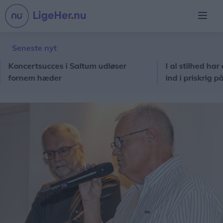
Seneste nyt
ertsucces i Saltum udløser
I al stilhed har en ny 
nem hæder
ind i priskrig på dagl