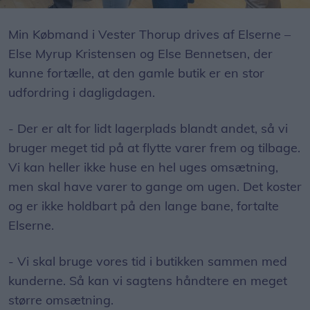
Efter mødet fik købmændene Else Myrup Kristensen og Else Bennetsen en snak med nogle af kunderne i den lokale købmandsbutik.
Min Købmand i Vester Thorup drives af Elserne –
Else Myrup Kristensen og Else Bennetsen, der
kunne fortælle, at den gamle butik er en stor
udfordring i dagligdagen.
- Der er alt for lidt lagerplads blandt andet, så vi
bruger meget tid på at flytte varer frem og tilbage.
Vi kan heller ikke huse en hel uges omsætning,
men skal have varer to gange om ugen. Det koster
og er ikke holdbart på den lange bane, fortalte
Elserne.
- Vi skal bruge vores tid i butikken sammen med
kunderne. Så kan vi sagtens håndtere en meget
større omsætning.