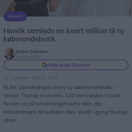
Aktuelt
Kasserer Henrik Agesen fik tilsagn om en kvart million kroner på tirsdagens borgermøde i Klim. I baggrunden projektchef Hans Meldgaard fra Dagrofa, der ser et stort potentiale i projektet.
Henrik samlede en kvart million til ny
købmandsbutik
Jesper Hansen
Lokalreporter
Følg os på Discover
24. september 2025 kl. 11.03
KLIM: Opbakningen til en ny købmandsbutik i
Vester Thorup er enorm. 130 mennesker havde
fundet vej til forsamlingshuset i Klim, da
indsamlingen til butikken blev skudt i gang tirsdag
aften.