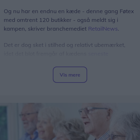
Og nu har en endnu en kæde - denne gang Føtex
med omtrent 120 butikker - også meldt sig i
kampen, skriver branchemediet
RetailNews
.
Det er dog sket i stilhed og relativt ubemærket,
idet det blot fremgår af kædens
seneste
tilbudsavis
, at man har sænket normalprisen på
100 dagligvarer "til discountniveau".
Vis mere
Del artikel
Blandt eksemplerne herpå er, at prisen på 200
gram smør er sænket fra 13,50 kr. til 9,95 kr. -
mens 450 gram kyllingebryst nu koster 34,95 kr. i
stedet for 42,95 kr.
- Alle de varer, vi har fundet indtil nu, svarer til de
varer, som Lidl, Rema 1000 og Netto har sat ned.