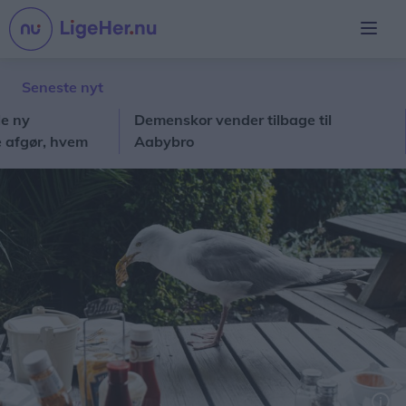
Seneste nyt
Demenskor vender tilbage til
Nor
r, hvem
Aabybro
toc