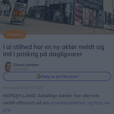
Shopping
Føtex-kæden har nu også aktivt kastet sig ind i priskrigen på dagligvarer.
I al stilhed har en ny aktør meldt sig
ind i priskrig på dagligvarer
Simon Jensen
Journalist
Følg os på Discover
05. august 2026 kl. 15.00
NORDJYLLAND: Adskillige kæder har allerede
meldt offensivt ud om
prisnedsættelser og fast, lav
pris
.