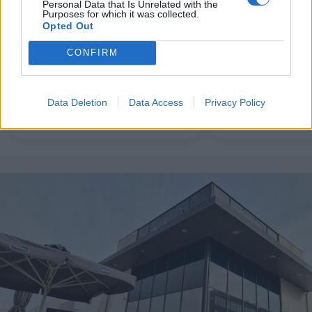
Personal Data that Is Unrelated with the
Purposes for which it was collected.
Opted Out
CONFIRM
Aktuelt
Mennesker
Jakob skal stå i spidsen for
Charlotte har 
studerende på landets
25 år: - Jeg els
Data Deletion
Data Access
Privacy Policy
professionshøjskoler
arbejde