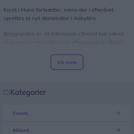
Koret i Hune fortsætter, mens der i efteråret
oprettes et nyt demenskor i Aabybro.
Baggrunden er, at interessen i Brovst har været
begrænset, mens flere har efterspurgt et tilbud i
Aabybro.
Vis mere
Det skriver LOF Jammerbugt i en
Del artikel
pressemeddelelse.
Demenskorene mødes i Kirkeladen i Hune onsdag
Kategorier
eftermiddag og i Sognegården i Aabybro mandag
formiddag. Begge steder er der gode rammer med
Events
flygel, som danner en stemningsfuld ramme om
fællessangen.
Aktuelt