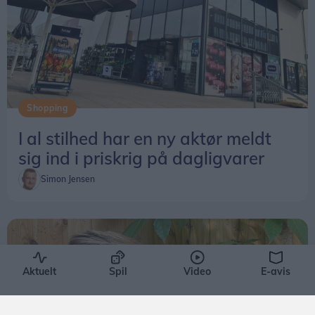
Shopping
I al stilhed har en ny aktør meldt
sig ind i priskrig på dagligvarer
Simon Jensen
Aktuelt
Spil
Video
E-avis