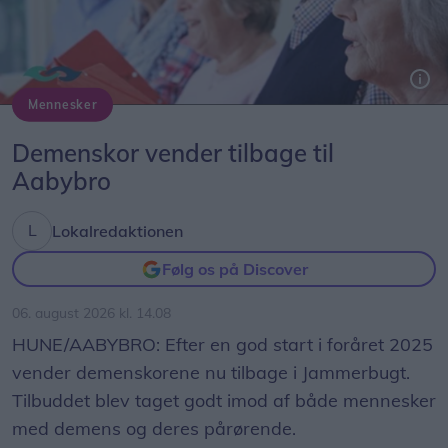
De samme typer skyr, havregryn, smør og ost,
blok- og skiveost. Men der er færre varer, og de er
ikke gået helt med ned i pris på alle varer.
Mennesker
- Så de er selvfølgelig billigere nu, men det er ikke
Demenskor vender tilbage til
lige så billigt som i discountkæderne, siger Lars
Aabybro
Smidt, der er kommercielt ansvarlig hos
Madprisluppen, der overvåger priser på
Lokalredaktionen
dagligvarer blandt de danske kæder.
Følg os på Discover
Føtex-kæden tæller i Nordjylland ti butikker -
06. august 2026 kl. 14.08
fordelt på fem i Aalborg og Nørresundby, samt én i
HUNE/AABYBRO: Efter en god start i foråret 2025
Thisted, Hobro, Brønderslev, Hjørring og
vender demenskorene nu tilbage i Jammerbugt.
Frederikshavn.
Tilbuddet blev taget godt imod af både mennesker
med demens og deres pårørende.