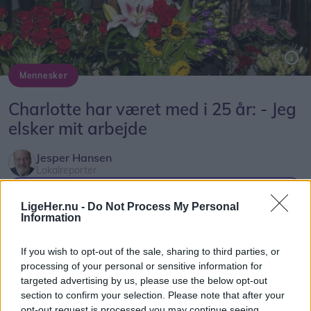
Mennesker
Charlotte Møller Hansen kunne 1. august fejre 25-års jubilæum hos AT-Blomster i Brovst.
Charlotte har været med i 25 år: - Jeg
elsker mit arbejde
Jesper Hansen
Lokalreporter
Følg os på Discover
LigeHer.nu -
Do Not Process My Personal
Information
05. august 2026 kl. 06.00
BROVST: - Der er ikke to dage, der er ens. Så jeg
If you wish to opt-out of the sale, sharing to third parties, or
elsker mit job.
processing of your personal or sensitive information for
targeted advertising by us, please use the below opt-out
section to confirm your selection. Please note that after your
Sådan siger Charlotte Møller Hansen, der 1.
opt-out request is processed you may continue seeing