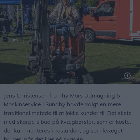
Helle Thomsen fra Aggersund prøvede kræfter med minigraveren som samfundshjælper ved Jammerbugt LandboUngdom.
Jens Christensen fra Thy Mors Udmugning &
Maskinservice i Sundby havde valgt en mere
traditionel metode til at lokke kunder til. Det skete
med skarpe tilbud på kvægbørster, som er koste,
der kan monteres i kostalden, og som kvæget
bruger, når det klør på ryggen.