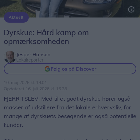
Aktuelt
HJN Auto fik hjælp af Jane Lykke Jensen, der velvilligt slængede sig på kølerhjelmen på den gamle Jaguar sportsvogn, der var blikfang på virksomhedens udstilling.
Dyrskue: Hård kamp om
opmærksomheden
Jesper Hansen
Lokalreporter
Følg os på Discover
10. maj 2026 kl. 19.01
Opdateret 16. juli 2026 kl. 16.28
FJERRITSLEV: Med til et godt dyrskue hører også
masser af udstillere fra det lokale erhvervsliv, for
mange af dyrskuets besøgende er også potentielle
kunder.