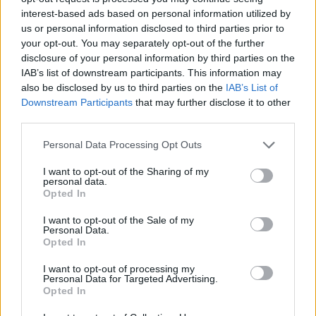
august kunne fejre sit 25-års jubilæum som
interest-based ads based on personal information utilized by
medarbejder i AT-Blomster i Brovst.
us or personal information disclosed to third parties prior to
your opt-out. You may separately opt-out of the further
disclosure of your personal information by third parties on the
- Det er noget helt særligt at arbejde med
IAB’s list of downstream participants. This information may
blomster. Der skal bruges blomster hele livet, så vi
also be disclosed by us to third parties on the
IAB’s List of
følger kunderne gennem livet - lige fra fødsel til
Downstream Participants
that may further disclose it to other
third parties.
grav, forklarer Charlotte om sit alsidige job.
Personal Data Processing Opt Outs
Vis mere
Det hele begyndte, da hun som 17-årig blev ansat
Del artikel
I want to opt-out of the Sharing of my
som fejepige i AT-Blomster.
personal data.
Opted In
- Det hed det dengang. Nu kalder man det jo
I want to opt-out of the Sale of my
Personal Data.
ungarbejder. Det var et par timer hver dag efter
Opted In
skoletid, hvor jeg lavede lidt af hvert, men jeg
I want to opt-out of processing my
kunne lide at være hos Annelise og Tage.
Personal Data for Targeted Advertising.
Opted In