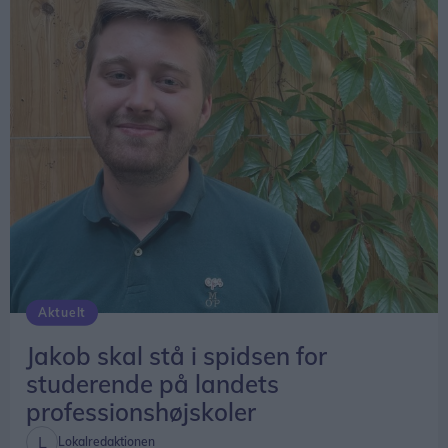
- Jammerbugt og resten af Udkantsdanmark er
noget helt særligt. Hvis vi skal fastholde et levende
lokalsamfund, er vi nødt til at sikre stærke lokale
uddannelser og udviklingsmuligheder. Det er
afgørende, både for at flere unge bliver i området,
og for at flere får lyst til at flytte hertil, siger Jakob
Sønderhaven.
Aktuelt
Jakob skal stå i spidsen for
studerende på landets
professionshøjskoler
Lokalredaktionen