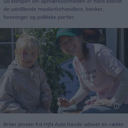
Så kampen om opmærksomheden er hård blandt
de udstillende maskinforhandlere, banker,
foreninger og politiske partier.
5-årige Astrid Rytter fra Trekroner fik ansigtsmaling af den kommunale makeup-artist Sara Stengaard Nielsen.
Foto: Jesper Hansen
Brian Jensen fra HJN Auto havde udover en række