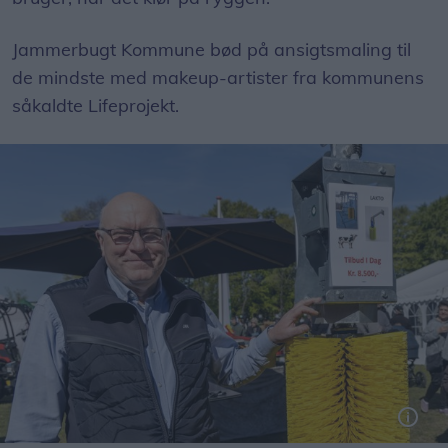
Jammerbugt Kommune bød på ansigtsmaling til
de mindste med makeup-artister fra kommunens
såkaldte Lifeprojekt.
Jens Christensen fra Thy Mors Udmugning & Maskinservice i Sundby havde skarpe tilbud på kvægbørster med til dyrskue i Fjerritslev.