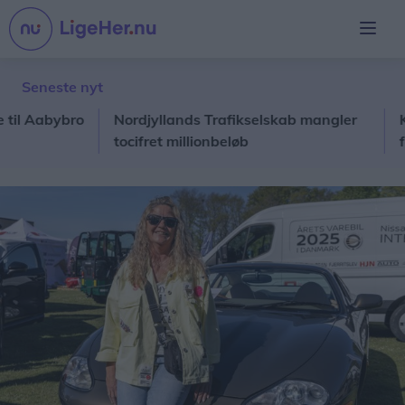
Seneste nyt
abybro
Nordjyllands Trafikselskab mangler
Koncert
tocifret millionbeløb
fornem