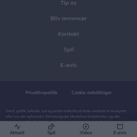
Tip os
Bliv annoncør
Kontakt
Spil
E-avis
Privatlivspolitik
Cookie-indstillinger
Tekst, grafik, billeder, lyd og andet indhold på dette website er beskyttet
efter lov om ophavsret. Det Nordjyske Mediehus forbeholder sig alle
rettigheder til indholdet, herunder retten til at udnytte indholdet med
henblik på tekst- og datamining, jf. ophavsretslovens § 11 b og DSM-
Aktuelt
Spil
Video
E-avis
direktivets artikel 4.