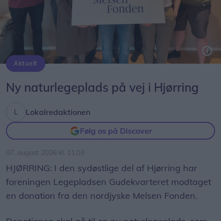
arbejder sammen om at styrke trygheden i
lokalområderne.
- Vi fortæller om Det Gode Naboskab, viser
politibilen frem og håber samtidig at lave noget
Aktuelt
forebyggelse. Vi vil også gerne vise, at politiet er
Ny naturlegeplads på vej i Hjørring
nogen, man sagtens kan komme hen og tale med.
Især børnene er meget nysgerrige, og det giver en
Lokalredaktionen
god anledning til at få en snak med både dem og
deres forældre, siger Michael Kongstad fra
Følg os på Discover
Nordjyllands Politi.
07. august 2026 kl. 11.03
HJØRRING: I den sydøstlige del af Hjørring har
foreningen Legepladsen Gudekvarteret modtaget
en donation fra den nordjyske Melsen Fonden.