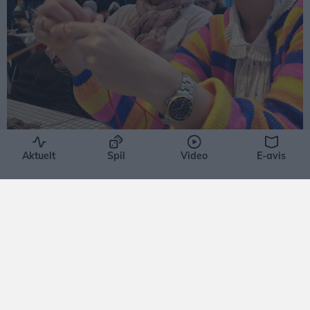
Events
Aktuelt
Spil
Video
E-avis
Flere kendte besøger populært
strikkearrangement i Hjørring
Bettina Hvidberg