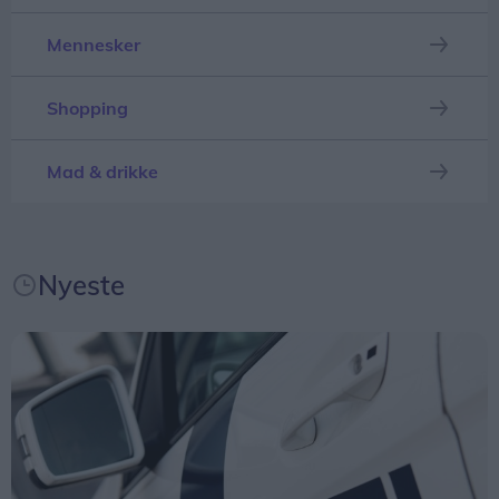
lokalområder og fortælle, hvad de selv kan gøre i
forskellige situationer. Blandt andet hvis der
Mennesker
opstår en krise, hvor det er vigtigt at kende sine
naboer og vide, hvem der kan hjælpe.
Shopping
Myndighederne kan få andre opgaver, og derfor
er det en styrke, hvis naboer også kan hjælpe
Mad & drikke
hinanden, siger han.
Nyeste
Hos Melsen Fonden, der støtter velgørende formål
i Nordjylland, har man valgt at bakke op om
projektet. Med en donation på 250.000 kroner kan
foreningen nu realisere drømmen om en ny
naturlegeplads i området.