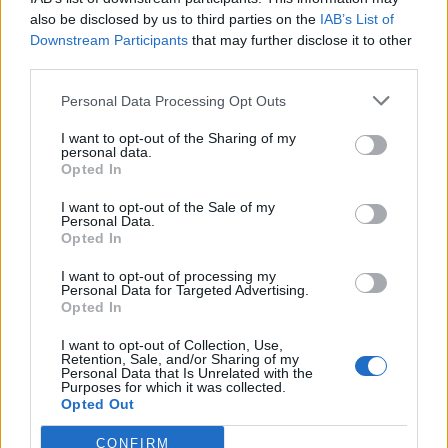
also be disclosed by us to third parties on the
IAB’s List of
Events
Shopping
Downstream Participants
that may further disclose it to other
third parties.
Flere kendte besøger
I al stilhed har
populært
meldt sig ind i 
Personal Data Processing Opt Outs
strikkearrangement i
dagligvarer
Hjørring
I want to opt-out of the Sharing of my
personal data.
Opted In
I want to opt-out of the Sale of my
Personal Data.
Opted In
I want to opt-out of processing my
Personal Data for Targeted Advertising.
Opted In
I want to opt-out of Collection, Use,
Retention, Sale, and/or Sharing of my
Personal Data that Is Unrelated with the
Purposes for which it was collected.
Opted Out
CONFIRM