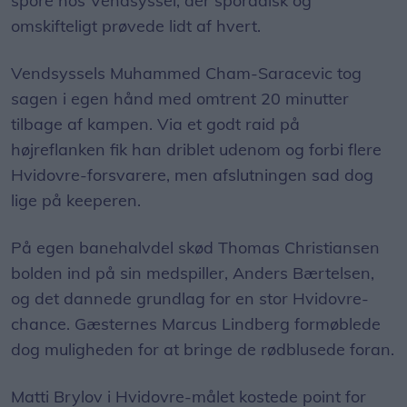
spore hos Vendsyssel, der sporadisk og
omskifteligt prøvede lidt af hvert.
Vendsyssels Muhammed Cham-Saracevic tog
sagen i egen hånd med omtrent 20 minutter
tilbage af kampen. Via et godt raid på
højreflanken fik han driblet udenom og forbi flere
Hvidovre-forsvarere, men afslutningen sad dog
lige på keeperen.
På egen banehalvdel skød Thomas Christiansen
bolden ind på sin medspiller, Anders Bærtelsen,
og det dannede grundlag for en stor Hvidovre-
chance. Gæsternes Marcus Lindberg formøblede
dog muligheden for at bringe de rødblusede foran.
Matti Brylov i Hvidovre-målet kostede point for