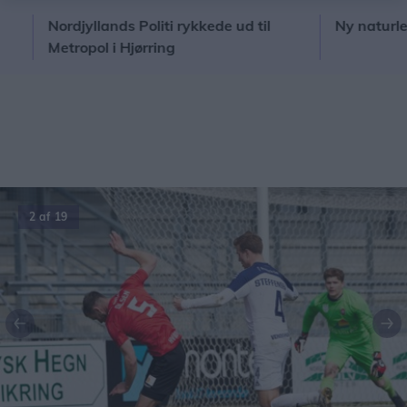
Nordjyllands Politi rykkede ud til
Ny naturlegeplad
Metropol i Hjørring
3 af 19
Forrige
Næ