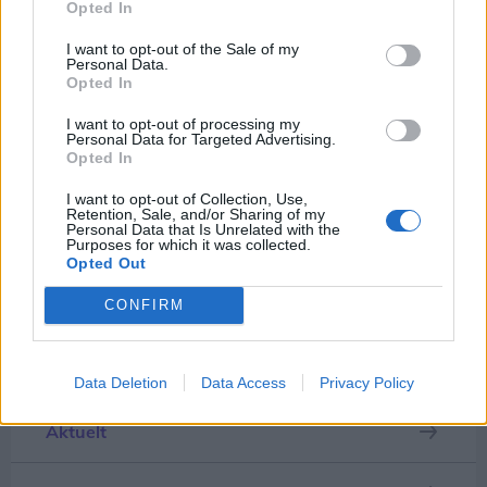
Opted In
mærkedage.
I want to opt-out of the Sale of my
Personal Data.
Det skriver JYSK i en pressemeddelelse.
Opted In
I want to opt-out of processing my
Barnets første skoledag er en særlig milepæl for
Personal Data for Targeted Advertising.
Opted In
mange familier. Derfor indfører JYSK Danmark en
Vis mere
ny personalegode, som giver butikkernes
I want to opt-out of Collection, Use,
Del artikel
Retention, Sale, and/or Sharing of my
medarbejdere fri med løn på dagen, hvor deres
Personal Data that Is Unrelated with the
Purposes for which it was collected.
barn starter i skole.
Opted Out
Kategorier
CONFIRM
- Vi synes, vores medarbejdere fortjener at være
med på en stor dag som barnets første skoledag.
Events
Derfor er vi glade for at kunne imødekomme
Data Deletion
Data Access
Privacy Policy
ønsket om at være med til at give børnene en god
Aktuelt
start på skolelivet. Vi ønsker at skabe en attraktiv
arbejdsplads og ser løbende på, hvordan vi kan
Overblik over, hvornår solformørkelsen rammer forskellige steder i Nordjylland.