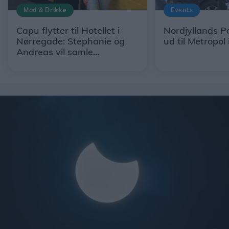
Mad & Drikke
Events
Capu flytter til Hotellet i
Nordjyllands Po
Nørregade: Stephanie og
ud til Metropol 
Andreas vil samle
restaurant, hotel og egne
råvarer under ét tag