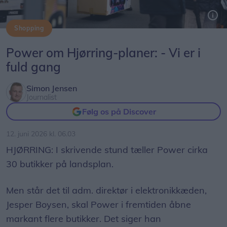
Shopping
Power har meget konkrete planer om at åbne nyt varehus i Hjørring.
Power om Hjørring-planer: - Vi er i
fuld gang
Simon Jensen
Journalist
Følg os på Discover
12. juni 2026 kl. 06.03
HJØRRING: I skrivende stund tæller Power cirka
30 butikker på landsplan.
Men står det til adm. direktør i elektronikkæden,
Jesper Boysen, skal Power i fremtiden åbne
markant flere butikker. Det siger han