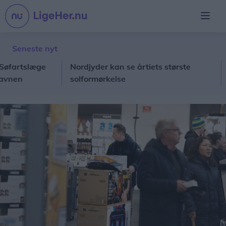
Seneste nyt
artslæge
Nordjyder kan se årtiets største
Ålb
n
solformørkelse
Hirt