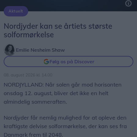
Aktuelt
Solformørkelsen 12. august bliver den mest markante, der kan opleves fra Danmark i mere end 20 år. Billedet her er fra delvis solformørkelse Aalborg 29. marts 2025.
Arkivfoto: Martél Andersen
Nordjyder kan se årtiets største
solformørkelse
Emilie Nesheim Shaw
Følg os på Discover
08. august 2026 kl. 14.00
NORDJYLLAND: Når solen går mod horisonten
onsdag 12. august, bliver det ikke en helt
almindelig sommeraften.
Nordjyder får nemlig mulighed for at opleve den
kraftigste delvise solformørkelse, der kan ses fra
Danmark frem til 2048.