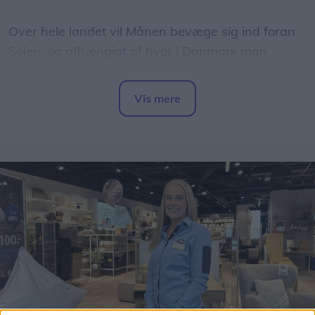
Over hele landet vil Månen bevæge sig ind foran
Solen, og afhængigt af hvor i Danmark man
befinder sig, vil op mod 86 procent af Solens skive
være dækket.
Vis mere
Del artikel
Det oplyser sol26 i en pressemeddelelse.
Formørkelsen topper omkring klokken 20.00, kort
før solnedgang, hvilket giver gode muligheder for
at opleve fænomenet fra steder med frit udsyn
mod vest.
For mange nordjyder kan kysterne, fjordene og de
åbne landskaber danne en flot ramme om den
sjældne naturoplevelse, hvis vejret arter sig.