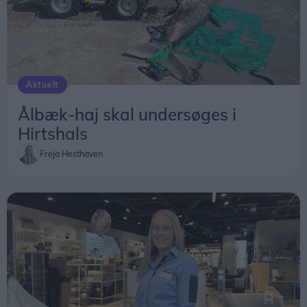
butikker.
Det svarer til et gennemsnit på omkring 20.000
kroner per medarbejder i de omfattede butikker.
Aktuelt
Ålbæk-haj skal undersøges i
Hirtshals
Freja Hesthaven