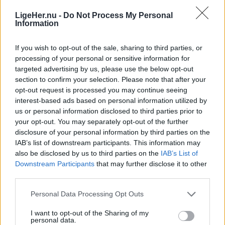
- En solformørkelse er en af de få begivenheder,
LigeHer.nu -
Do Not Process My Personal
Information
der kan få os alle til at stoppe op og kigge i
Aktuelt
samme retning. Det er både smukt, fascinerende
If you wish to opt-out of the sale, sharing to third parties, or
Stor kæde giver fri på barnets første
og en fantastisk anledning til at samles om Solen,
processing of your personal or sensitive information for
skoledag
targeted advertising by us, please use the below opt-out
dens betydning for livet på Jorden og vores plads i
section to confirm your selection. Please note that after your
universet. Med Sol26 vil vi give danskerne en
opt-out request is processed you may continue seeing
Lokalredaktionen
fælles oplevelse – og inspirere til ny viden og
interest-based ads based on personal information utilized by
us or personal information disclosed to third parties prior to
nysgerrighed på naturvidenskab, siger Tina Ibsen,
Følg os på Discover
your opt-out. You may separately opt-out of the further
der er astrofysiker og en af initiativtagerne til
disclosure of your personal information by third parties on the
08. august 2026 kl. 10.00
Sol26.
IAB’s list of downstream participants. This information may
NORDJYLLAND: Butiksansatte i JYSK Danmark kan
also be disclosed by us to third parties on the
IAB’s List of
Downstream Participants
that may further disclose it to other
Herunder får man et overblik over, hvornår
fra i år få fri med løn, når deres barn begynder i 0.
third parties.
solformørkelsen rammer forskellige steder i
klasse.
Nordjylland.
Personal Data Processing Opt Outs
Initiativet skal give medarbejderne mulighed for at
I want to opt-out of the Sharing of my
personal data.
være til stede på en af familiens største