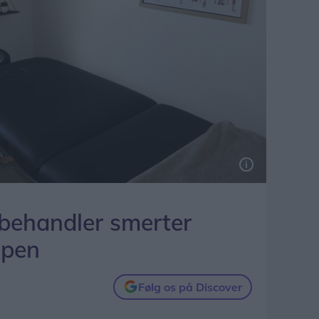
 behandler smerter
ppen
Følg os på Discover