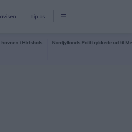
lavisen
Tip os
i Hirtshals
Nordjyllands Politi rykkede ud til Metropol i 