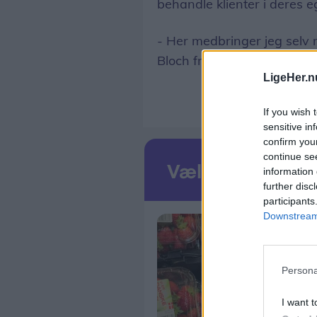
behandle klienter i deres e
- Her medbringer jeg selv m
Bloch fra Klinik CB i Hirtsha
LigeHer.n
If you wish 
sensitive in
confirm you
continue se
information 
further disc
participants
Downstream 
Persona
I want t