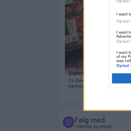
Opted 
I want t
Opted 
I want 
Advertis
Opted 
I want t
of my P
was col
Opted 
Følg med
i Hjørring og omegn