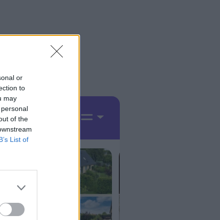
sonal or
ection to
ou may
 personal
out of the
 downstream
B’s List of