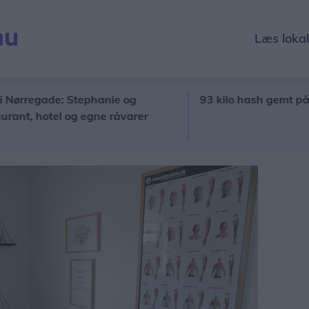
Læs loka
egade: Stephanie og
93 kilo hash gemt på havnen 
otel og egne råvarer