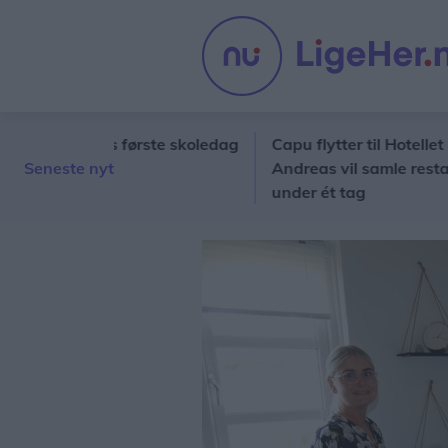
 barnets første skoledag
Capu flytter til Hotellet i Nørr
Seneste nyt
Andreas vil samle restaurant, h
under ét tag