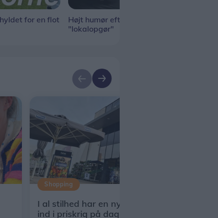
yldet for en flot
Højt humør efter sejr i
Opva
"lokalopgør"
"lok
Shopping
I al stilhed har en ny aktør meldt sig
ind i priskrig på dagligvarer