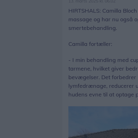
13. marts 2025 kl. 06.02
HIRTSHALS: Camilla Bloch 
massage og har nu også opn
smertebehandling.
Camilla fortæller:
- I min behandling med 
tarmene, hvilket giver bedr
bevægelser. Det forbedrer 
lymfedrænage, reducerer u
hudens evne til at optage p