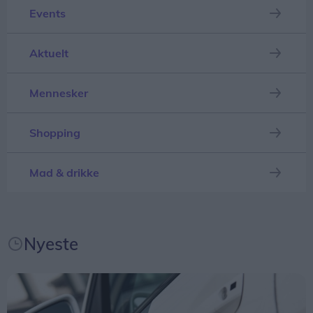
endnu mere til at arbejde for en opgradering af
Events
området, som rummer et stort potentiale.
Helt konkret kan de manglende millioner medføre,
at nogle ruter må sløjfes helt - mens andre ruter
Aktuelt
Foreningen forventer, at den nye naturlegeplads
måske får færre afgange, skriver mediet.
kommer til at danne ramme om det lokale
Mennesker
fællesskab, understøttet af fælles arrangementer
såsom aktivitets- og arbejdsdage.
Shopping
- Det er netop den type projekter, der styrker
Mad & drikke
fællesskabet i lokalområder, som vi hos Melsen
Fonden er glade for at kunne støtte. Vi er sikre på,
at foreningen Legepladsen Gudekvarteret med
denne donation får skabt et attraktivt rum for leg,
Nyeste
bevægelse og fællesskab, siger Stiven Larsen,
bestyrelsesmedlem i Melsen Fonden.
Den nye naturlegeplads forventes at være