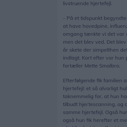
livstruende hjertefejl.
- På et tidspunkt begyndt
at have hovedpine, influen
omgang tænkte vi det var 
men det blev ved. Det blev
år skete der simpelthen de
indlagt. Kort efter var hu
fortæller Mette Smalbro.
Efterfølgende fik familien
hjertefejl: et så alvorligt hu
taknemmelig for, at hun hav
tilbudt hjertescanning, og 
samme hjertefejl. Også hu
også hun fik herefter et me