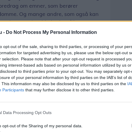
l foredrag om emner, som berører
domme. Og mange andre, som også kan
om kost, motion, blodtryksmåling og
landt de emner foreningen har haft på
u -
Do Not Process My Personal Information
to opt-out of the sale, sharing to third parties, or processing of your per
formation for targeted advertising by us, please use the below opt-out s
 også et samarbejde med Sygehus
r selection. Please note that after your opt-out request is processed y
ertepatienter kan ønske at tale med en
eing interest-based ads based on personal information utilized by us or
en, som både kan lytte og forstå det
disclosed to third parties prior to your opt-out. You may separately opt-
losure of your personal information by third parties on the IAB’s list of
. This information may also be disclosed by us to third parties on the
IA
Participants
that may further disclose it to other third parties.
småling ude på arbejdspladser.
n jeg var på en arbejdsplads, hvor tre
l Data Processing Opt Outs
blodtryk. Én så højt, at han gik direkte til
r, som er interesseret i et besøg af
o opt-out of the Sharing of my personal data.