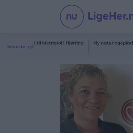
ede ud til Metropol i Hjørring
Ny naturlegeplads på vej i 
Seneste nyt