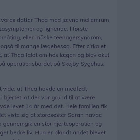
e vores datter Thea med jævne mellemrum
zasymptomer og lignende. I første
småting, eller måske teenagersyndrom,
 også til mange lægebesøg. Efter cirka et
t, at Thea faldt om hos lægen og blev akut
n på operationsbordet på Skejby Sygehus,
 at vide, at Thea havde en medfødt
l i hjertet, at der var grund til at være
de levet 14 år med det. Hele familien fik
det viste sig at storesøster Sarah havde
n gennemgik en stor hjerteoperation og
get bedre liv. Hun er blandt andet blevet