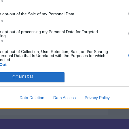
In
shold, skal de være meget velkomne til at
Smalbro.
o opt-out of the Sale of my Personal Data.
In
at kontakte Mette Smalbro, hvis du vil
to opt-out of processing my Personal Data for Targeted
gens tilbud, tegne medlemskab eller måske
ing.
 også finde Hjerteforeningen Hjørring på
In
o opt-out of Collection, Use, Retention, Sale, and/or Sharing
ersonal Data that Is Unrelated with the Purposes for which it
lected.
Out
ndre tilbud i den frivillige sociale verden
CONFIRM
e frivillig, kan du kontakte Mette Jakobsen,
r Hjørring i Østergade.
Data Deletion
Data Access
Privacy Policy
Del artikel