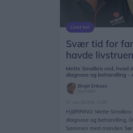
Livet her
Mette Smalbro er medlem af Hjerteforeningens bestyrelse i Hjørring. Hun blev aktiv i foreningen, da døtrene Thea og Sarah fik konstateret hjertefejl og begge blev opereret. Privatfoto
Svær tid for fa
havde livstruen
Mette Smalbro ved, hvad d
diagnose og behandling - og
Birgit Eriksen
Journalist
07. juni 2019 kl. 11.09
HJØRRING: Mette Smalbro v
diagnose og behandling. Og 
Sammen med manden Søren 