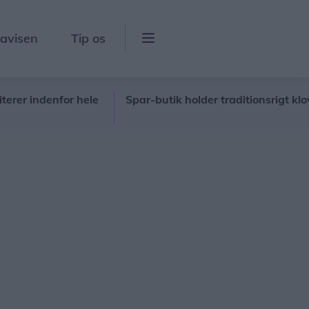
lavisen
Tip os
enfor hele
Spar-butik holder traditionsrigt klovneløb 