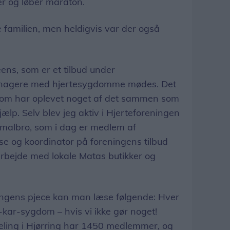
er og løber maraton.
e familien, men heldigvis var der også
ns, som er et tilbud under
eenagere med hjertesygdomme mødes. Det
som har oplevet noget af det sammen som
jælp. Selv blev jeg aktiv i Hjerteforeningen
 Smalbro, som i dag er medlem af
se og koordinator på foreningens tilbud
rbejde med lokale Matas butikker og
ningens pjece kan man læse følgende: Hver
-kar-sygdom – hvis vi ikke gør noget!
eling i Hjørring har 1450 medlemmer, og