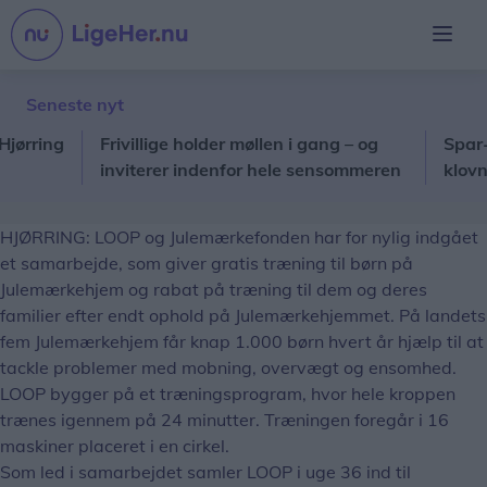
Seneste nyt
ing
Frivillige holder møllen i gang – og
Spar-butik
inviterer indenfor hele sensommeren
klovneløb
HJØRRING: LOOP og Julemærkefonden har for nylig indgået
et samarbejde, som giver gratis træning til børn på
Julemærkehjem og rabat på træning til dem og deres
familier efter endt ophold på Julemærkehjemmet. På landets
fem Julemærkehjem får knap 1.000 børn hvert år hjælp til at
tackle problemer med mobning, overvægt og ensomhed.
LOOP bygger på et træningsprogram, hvor hele kroppen
trænes igennem på 24 minutter. Træningen foregår i 16
maskiner placeret i en cirkel.
Som led i samarbejdet samler LOOP i uge 36 ind til