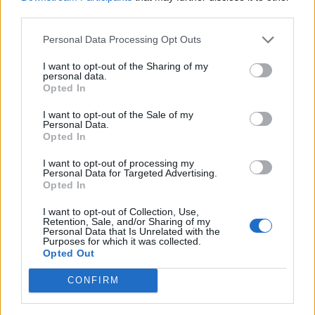
garnets verden, hvor deltagerne kan prøve
third parties.
kræfter med at spinde deres eget garn.
Personal Data Processing Opt Outs
Vis mere
Hos Vendsyssel Husflid kan man blandt andet
I want to opt-out of the Sharing of my
Del artikel
personal data.
lære tunesisk hækling og få fif til at strikke glatstrik
Opted In
frem og tilbage - uden at skulle strikke vrang.
I want to opt-out of the Sale of my
Kategorier
Personal Data.
Har man et projekt, der driller, eller har man blot
Opted In
lyst til en kop kaffe og en snak med andre
I want to opt-out of processing my
Events
Personal Data for Targeted Advertising.
strikkeentusiaster, er der også mulighed for det i
Opted In
Hyggekrogen.
Aktuelt
Johnny og Christine Pedersen tog datteren Laura med forbi standen, hvor de fik en snak med Peter Mathiesen fra Hjørring Kommune om tryghed, nabohjælp og, hvordan et godt naboskab kan være med til at skabe større tryghed i lokalområdet.
I want to opt-out of Collection, Use,
Retention, Sale, and/or Sharing of my
Arrangementet er en del af samarbejdet Det Gode
Som afslutning på dagen bliver der bankospil med
Personal Data that Is Unrelated with the
Purposes for which it was collected.
Naboskab, hvor Hjørring Kommune og politiet
Mennesker
Garnhulen.
Opted Out
arbejder sammen om at styrke trygheden i
CONFIRM
Overskuddet går til kvinder og piger
lokalområderne.
Shopping
Arrangementet har samtidig et velgørende