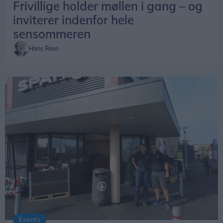
Frivillige holder møllen i gang – og
På standen kunne de besøgende blandt andet få
inviterer indenfor hele
udleveret folderen “Klar dig selv i tre døgn”, som
sensommeren
giver gode råd om, hvordan man kan være
Hans Ravn
forberedt, hvis en ekstraordinær situation opstår.
Der blev også informeret om Nabohjælp-appen.
- Vi opfordrer folk til at bruge Nabohjælp. Det er et
godt digitalt redskab, som gør det lettere for
naboer at passe på hinanden og dele relevante
informationer på en sikker måde, siger Peter
Mathiesen.
Events