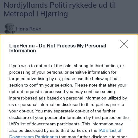
Den Vandrende Strikker, Kasper Thomsen, tager
Nordjyllands Politi rykkede ud til
publikum med tilbage i historien og fortæller om en
Metropol i Hjørring
tid, hvor både mænd, kvinder og skolebørn
strikkede side om side.
Hans Ravn
Følg os på Discover
Besøgende kan også møde Caroline og Jeanette
LigeHer.nu -
Do Not Process My Personal
Information
fra podcasten ’Ret og Vrang’ samt fåreavler
07. august 2026 kl. 13.28
Thomas Pilgård, der viser uld fra nogle af sine
HJØRRING: Borgerne kunne onsdag møde både
If you wish to opt-out of the sale, sharing to third parties, or
omkring 800 får.
Nordjyllands Politi og Hjørring Kommune ved
processing of your personal or sensitive information for
targeted advertising by us, please use the below opt-out
Metropol ShoppingCenter, hvor der var mulighed
For både nye og erfarne
section to confirm your selection. Please note that after your
for at få en snak om alt fra indbrudsforebyggelse
opt-out request is processed you may continue seeing
Der bliver rig mulighed for selv at være aktiv.
og nabohjælp til kriseberedskab.
interest-based ads based on personal information utilized by
us or personal information disclosed to third parties prior to
your opt-out. You may separately opt-out of the further
Hannegrethe Marcussen viser, hvordan
For de yngste var der samtidig mulighed for at
disclosure of your personal information by third parties on the
garnrester kan få nyt liv i kreative projekter, mens
komme helt tæt på en politibil.
IAB’s list of downstream participants. This information may
Karen og hendes spindevenner inviterer indenfor i
also be disclosed by us to third parties on the
IAB’s List of
Downstream Participants
that may further disclose it to other