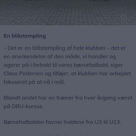
SHI har nu fået et synligt bevis på, at klubben har fokus på børnene.
En blåstempling
- Det er en blåstempling af hele klubben - det er
en anerkendelse af den måde, vi handler og
agerer på i forhold til vores børnefodbold, siger
Claus Pedersen og tilføjer, at klubben har arbejdet
fokuseret på at nå i mål.
Blandt andet har en træner fra hver årgang været
på DBU-kursus.
Børnefodbolden favner holdene fra U3 til U13.