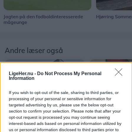
Jagten på den fodboldinteresserede
Hjørring Sommer
mågeunge
Andre læser også
LigeHer.nu -
Do Not Process My Personal
Information
If you wish to opt-out of the sale, sharing to third parties, or
processing of your personal or sensitive information for
targeted advertising by us, please use the below opt-out
section to confirm your selection. Please note that after your
Shopping
Shopping
opt-out request is processed you may continue seeing
I al stilhed har en ny aktør
Viggo havde p
interest-based ads based on personal information utilized by
meldt sig ind i priskrig på
pension: Men s
us or personal information disclosed to third parties prior to