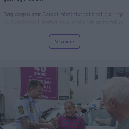
Bag dagen står Soroptimist International Hjørring
og Garnhulen Hjørring, som ønsker at sætte fokus
på, hvordan kreative fællesskaber kan være med
til at styrke den mentale sundhed og skabe nye
Vis mere
relationer.
Del artikel
- Strik handler ikke kun om det færdige resultat.
For mange er det en måde at finde ro, møde
andre mennesker og være en del af et fællesskab,
lyder tanken bag arrangementet.
Masser af inspiration
Dagen byder på besøg af flere kendte navne fra
strikkeuniverset.