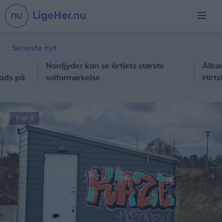
Seneste nyt
Nordjyder kan se årtiets største
Ålbæk-haj 
å
solformørkelse
Hirtshals
5 af 9
Forrige
Næ