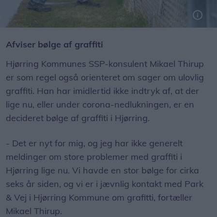
Medarbejdere fra Hjørring Vandselskab lapper hul i hegnet rundt om pumpestationen
Afviser bølge af graffiti
Hjørring Kommunes SSP-konsulent Mikael Thirup
er som regel også orienteret om sager om ulovlig
graffiti. Han har imidlertid ikke indtryk af, at der
lige nu, eller under corona-nedlukningen, er en
decideret bølge af graffiti i Hjørring.
- Det er nyt for mig, og jeg har ikke generelt
meldinger om store problemer med graffiti i
Hjørring lige nu. Vi havde en stor bølge for cirka
seks år siden, og vi er i jævnlig kontakt med Park
& Vej i Hjørring Kommune om grafitti, fortæller
Mikael Thirup.