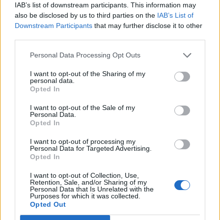
IAB’s list of downstream participants. This information may
also be disclosed by us to third parties on the
IAB’s List of
Emilie Nesheim Shaw
Downstream Participants
that may further disclose it to other
Følg os på Discover
third parties.
Personal Data Processing Opt Outs
08. august 2026 kl. 14.00
NORDJYLLAND: Når solen går mod horisonten
I want to opt-out of the Sharing of my
personal data.
onsdag 12. august, bliver det ikke en helt
Opted In
almindelig sommeraften.
I want to opt-out of the Sale of my
Personal Data.
Opted In
Nordjyder får nemlig mulighed for at opleve den
kraftigste delvise solformørkelse, der kan ses fra
I want to opt-out of processing my
Personal Data for Targeted Advertising.
Danmark frem til 2048.
Opted In
I want to opt-out of Collection, Use,
Over hele landet vil Månen bevæge sig ind foran
Retention, Sale, and/or Sharing of my
Personal Data that Is Unrelated with the
Solen, og afhængigt af hvor i Danmark man
Purposes for which it was collected.
Opted Out
befinder sig, vil op mod 86 procent af Solens skive