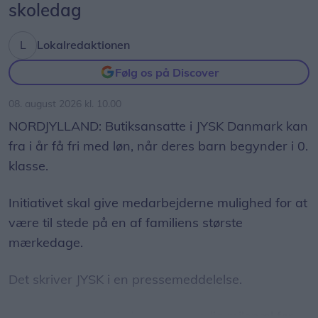
skoledag
dens betydning for livet på Jorden og vores plads i
universet. Med Sol26 vil vi give danskerne en
Lokalredaktionen
fælles oplevelse – og inspirere til ny viden og
nysgerrighed på naturvidenskab, siger Tina Ibsen,
Følg os på Discover
der er astrofysiker og en af initiativtagerne til
08. august 2026 kl. 10.00
Sol26.
NORDJYLLAND: Butiksansatte i JYSK Danmark kan
Herunder får man et overblik over, hvornår
fra i år få fri med løn, når deres barn begynder i 0.
solformørkelsen rammer forskellige steder i
klasse.
Nordjylland.
Initiativet skal give medarbejderne mulighed for at
være til stede på en af familiens største
mærkedage.
Det skriver JYSK i en pressemeddelelse.
Barnets første skoledag er en særlig milepæl for