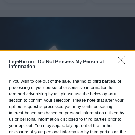
råvarer under ét tag
LigeHer.nu -
Do Not Process My Personal
Information
If you wish to opt-out of the sale, sharing to third parties, or
processing of your personal or sensitive information for
targeted advertising by us, please use the below opt-out
section to confirm your selection. Please note that after your
opt-out request is processed you may continue seeing
Aktuelt
Solformørkelsen 12. august bliver den mest markante, der kan opleves fra Danmark i mere end 20 år. Billedet her er fra delvis solformørkelse Aalborg 29. marts 2025.
Arkivfoto: Martél Andersen
interest-based ads based on personal information utilized by
us or personal information disclosed to third parties prior to
Nordjyder kan se årtiets største
your opt-out. You may separately opt-out of the further
solformørkelse
disclosure of your personal information by third parties on the