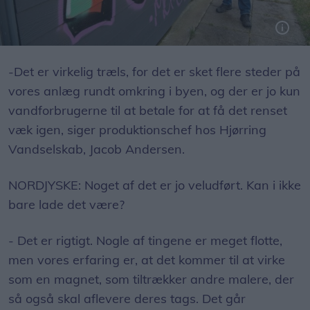
Hvis vi lader det sidde, bliver det en magnet for andre graffitimalere, siger Jacob Andersen
-Det er virkelig træls, for det er sket flere steder på
vores anlæg rundt omkring i byen, og der er jo kun
vandforbrugerne til at betale for at få det renset
væk igen, siger produktionschef hos Hjørring
Vandselskab, Jacob Andersen.
NORDJYSKE: Noget af det er jo veludført. Kan i ikke
bare lade det være?
- Det er rigtigt. Nogle af tingene er meget flotte,
men vores erfaring er, at det kommer til at virke
som en magnet, som tiltrækker andre malere, der
så også skal aflevere deres tags. Det går