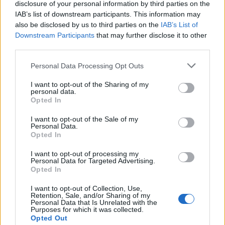
holder åbent hus.
disclosure of your personal information by third parties on the
garnrester kan få nyt liv i kreative projekter, mens
IAB’s list of downstream participants. This information may
also be disclosed by us to third parties on the
IAB’s List of
Karen og hendes spindevenner inviterer indenfor i
Bag møllen står foreningen Vennebjerg Mølles
Downstream Participants
that may further disclose it to other
garnets verden, hvor deltagerne kan prøve
Venner, hvor 14 frivillige året rundt passer,
third parties.
kræfter med at spinde deres eget garn.
vedligeholder og reparerer møllen, så den altid er
Personal Data Processing Opt Outs
klar til at dreje med vinden.
Vis mere
Hos Vendsyssel Husflid kan man blandt andet
I want to opt-out of the Sharing of my
Del artikel
personal data.
lære tunesisk hækling og få fif til at strikke glatstrik
Opted In
frem og tilbage - uden at skulle strikke vrang.
I want to opt-out of the Sale of my
Kategorier
Personal Data.
Har man et projekt, der driller, eller har man blot
Opted In
lyst til en kop kaffe og en snak med andre
I want to opt-out of processing my
Events
Personal Data for Targeted Advertising.
strikkeentusiaster, er der også mulighed for det i
Opted In
Hyggekrogen.
Aktuelt
I want to opt-out of Collection, Use,
Retention, Sale, and/or Sharing of my
Som afslutning på dagen bliver der bankospil med
Personal Data that Is Unrelated with the
Purposes for which it was collected.
Mennesker
Garnhulen.
Opted Out