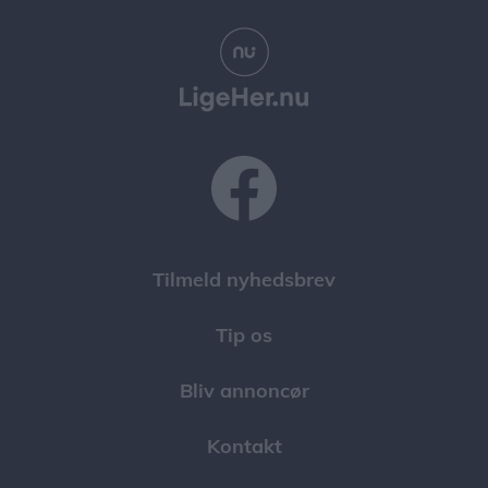
Vennebjerg Mølle holder åbent fra kl. 12.30 til 16
på følgende onsdage 12. august, 19. august, 26.
august, 2. september, 7. oktober og 14. oktober
Der er gratis adgang, og de frivillige viser gerne
møllen frem og fortæller om både historien,
teknikken og arbejdet med at holde den mere end
100 år gamle mølle kørende.
Tilmeld nyhedsbrev
Besøgende kan desuden købe friskmalet mel,
møllerelaterede souvenirs og møllens egen øl.
Tip os
Bliv annoncør
Kontakt