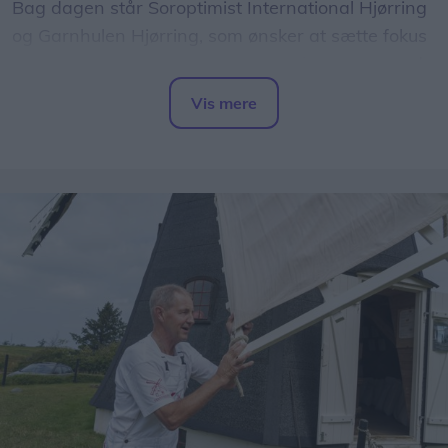
Bag dagen står Soroptimist International Hjørring
og Garnhulen Hjørring, som ønsker at sætte fokus
på, hvordan kreative fællesskaber kan være med
til at styrke den mentale sundhed og skabe nye
Vis mere
relationer.
Del artikel
- Strik handler ikke kun om det færdige resultat.
For mange er det en måde at finde ro, møde
andre mennesker og være en del af et fællesskab,
lyder tanken bag arrangementet.
Masser af inspiration
Dagen byder på besøg af flere kendte navne fra
strikkeuniverset.
YouTube-duoen Garn og Glimmer fortæller om