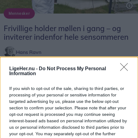
deres passion for strik og om, hvorfor kreativitet,
venskaber og mental trivsel hænger tæt sammen.
Mennesker
Per Østergaard gør Vennebjerg Mølle klar til dagens åbent hus. Som en af de 14 frivillige er han med til at holde den mere end 100 år gamle mølle i drift, så gæster kan opleve de store vinger dreje i vinden.
Den Vandrende Strikker, Kasper Thomsen, tager
Frivillige holder møllen i gang – og
publikum med tilbage i historien og fortæller om en
inviterer indenfor hele sensommeren
tid, hvor både mænd, kvinder og skolebørn
strikkede side om side.
Hans Ravn
Følg os på Discover
Besøgende kan også møde Caroline og Jeanette
LigeHer.nu -
Do Not Process My Personal
Information
fra podcasten ’Ret og Vrang’ samt fåreavler
07. august 2026 kl. 06.00
Thomas Pilgård, der viser uld fra nogle af sine
LØNSTRUP: Den gamle Vennebjerg Mølle er et af
If you wish to opt-out of the sale, sharing to third parties, or
omkring 800 får.
kendetegnene ved Lønstrup. Men møllen er meget
processing of your personal or sensitive information for
targeted advertising by us, please use the below opt-out
mere end et smukt vartegn. Den er en af de få
section to confirm your selection. Please note that after your
For både nye og erfarne
historiske møller i Danmark, som stadig er fuldt
opt-out request is processed you may continue seeing
Der bliver rig mulighed for selv at være aktiv.
funktionsdygtig, og i sensommeren kan
interest-based ads based on personal information utilized by
us or personal information disclosed to third parties prior to
besøgende opleve den i drift, når de frivillige
your opt-out. You may separately opt-out of the further
Hannegrethe Marcussen viser, hvordan