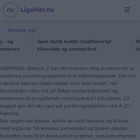
Seneste nyt
g
Spar-butik holder traditionsrigt
Nordjy
eren
klovneløb og sommerfest
tocifre
HJØRRING: Bilka/A-Z har efterhånden lang tradition for at
omdanne parkeringspladserne til bilbankopladser. Det har
været et kæmpe tilløbsstykke over hele landet, når
familiebilen ruller ind på Bilkas parkeringsplads og
omdannes til en spillehule med bankotal i bilradioen. 23.
august går det løs i gen på parkeringspladsen ved A-Z i
Hjørring.
Når nogen har banko, dytter de med hornene og blinker
med lygterne. Så kommer personalet og tjekker pladen,
hvorefter man få et bevis på sin præmie, som kan afhentes