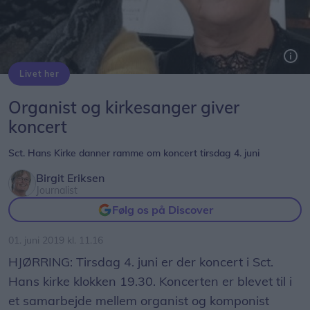
Livet her
Organist og komponist Natalia Jespersen og kirkesanger i Sct. Hans kirke Lene Lund giver koncert tirsdag 4. juni. Privatfoto
Organist og kirkesanger giver
koncert
Sct. Hans Kirke danner ramme om koncert tirsdag 4. juni
Birgit Eriksen
Journalist
Følg os på Discover
01. juni 2019 kl. 11.16
HJØRRING: Tirsdag 4. juni er der koncert i Sct.
Hans kirke klokken 19.30. Koncerten er blevet til i
et samarbejde mellem organist og komponist