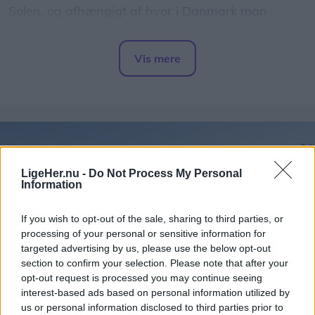
Solen, og afhængigt af hvor i Danmark man
befinder sig, vil op mod 86 procent af Solens skive
være dækket.
Vis mere
Del artikel
Det oplyser sol26 i en pressemeddelelse.
Formørkelsen topper omkring klokken 20.00, kort
før solnedgang, hvilket giver gode muligheder for
at opleve fænomenet fra steder med frit udsyn
LigeHer.nu -
Do Not Process My Personal
mod vest.
Information
For mange nordjyder kan kysterne, fjordene og de
If you wish to opt-out of the sale, sharing to third parties, or
processing of your personal or sensitive information for
åbne landskaber danne en flot ramme om den
targeted advertising by us, please use the below opt-out
sjældne naturoplevelse, hvis vejret arter sig.
section to confirm your selection. Please note that after your
opt-out request is processed you may continue seeing
- En solformørkelse er en af de få begivenheder,
interest-based ads based on personal information utilized by
us or personal information disclosed to third parties prior to
der kan få os alle til at stoppe op og kigge i