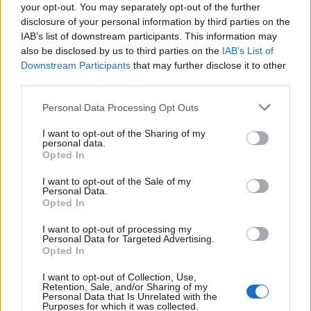
your opt-out. You may separately opt-out of the further
Aktuelt
samme retning. Det er både smukt, fascinerende
disclosure of your personal information by third parties on the
Beredskabsstyrelsens nye opgørelse, Redningsberedskabet i tal 2025, viser at Region Nordjylland er den region, der havde den mest positive udvikling.
og en fantastisk anledning til at samles om Solen,
IAB’s list of downstream participants. This information may
Godt nyt: Hjælpen kommer hurtigere
also be disclosed by us to third parties on the
IAB’s List of
dens betydning for livet på Jorden og vores plads i
frem
Downstream Participants
that may further disclose it to other
universet. Med Sol26 vil vi give danskerne en
third parties.
fælles oplevelse – og inspirere til ny viden og
Emilie Nesheim Shaw
Personal Data Processing Opt Outs
nysgerrighed på naturvidenskab, siger Tina Ibsen,
Følg os på Discover
der er astrofysiker og en af initiativtagerne til
I want to opt-out of the Sharing of my
personal data.
Sol26.
Opted In
09. august 2026 kl. 14.03
NORDJYLLAND: De kommunale
I want to opt-out of the Sale of my
Herunder får man et overblik over, hvornår
Personal Data.
redningsberedskaber i Nordjylland blev hurtigere
Opted In
solformørkelsen rammer forskellige steder i
til at sende det første køretøj af sted i 2025.
Nordjylland.
I want to opt-out of processing my
Personal Data for Targeted Advertising.
Opted In
Det viser Beredskabsstyrelsens nye opgørelse,
Redningsberedskabet i tal 2025, hvor Region
I want to opt-out of Collection, Use,
Retention, Sale, and/or Sharing of my
Nordjylland er den region, der havde den mest
Personal Data that Is Unrelated with the
Purposes for which it was collected.