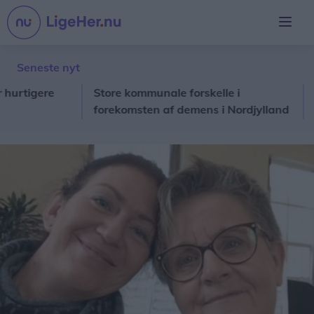
Seneste nyt
igere
Store kommunale forskelle i
Fra H
forekomsten af demens i Nordjylland
Søfa
hav