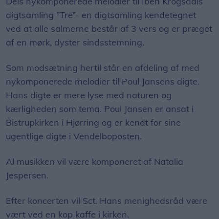
Dels nykomponerede melodier til Iben Krogsdals
digtsamling ”Tre”- en digtsamling kendetegnet
ved at alle salmerne består af 3 vers og er præget
af en mørk, dyster sindsstemning.
Som modsætning hertil står en afdeling af med
nykomponerede melodier til Poul Jansens digte.
Hans digte er mere lyse med naturen og
kærligheden som tema. Poul Jansen er ansat i
Bistrupkirken i Hjørring og er kendt for sine
ugentlige digte i Vendelboposten.
Al musikken vil være komponeret af Natalia
Jespersen.
Efter koncerten vil Sct. Hans menighedsråd være
vært ved en kop kaffe i kirken.