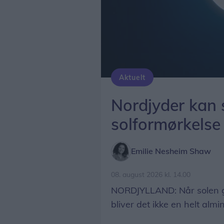
Aktuelt
Solformørkelsen 12. august bliver den mest markante, der kan opleves fra Danma
Arkivfoto: Martél Andersen
Nordjyder kan s
solformørkelse
Emilie Nesheim Shaw
08. august 2026 kl. 14.00
NORDJYLLAND: Når solen g
bliver det ikke en helt alm