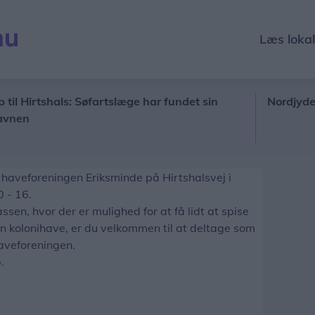
Læs loka
Hirtshals: Søfartslæge har fundet sin
Nordjyder kan 
n
haveforeningen Eriksminde på Hirtshalsvej i
0 - 16.
sen, hvor der er mulighed for at få lidt at spise
 en kolonihave, er du velkommen til at deltage som
haveforeningen.
.