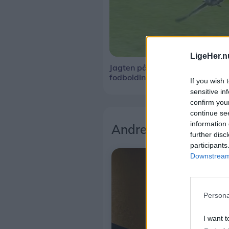
LigeHer.n
Jagten på den
fodboldinteresserede mågeun
If you wish 
sensitive in
confirm you
continue se
information 
Andre læser også
further disc
participants
Downstream 
Persona
I want t