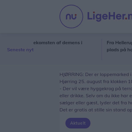
kelle i forekomsten af demens i
Fra Hellerup til 
Seneste nyt
plads på havne
HJØRRING: Der er loppemarked i 
Hjørring 25. august fra klokken 1
- Der vil være hyggekrog på terras
eller drikke. Selv om du ikke har
sælger eller gæst, lyder det fra 
Det er gratis at stille sin stand op
Aktuelt