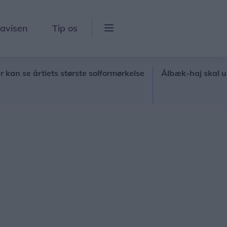
lavisen
Tip os
se årtiets største solformørkelse
Ålbæk-haj skal unders