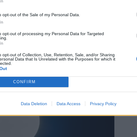
In
Events
o opt-out of the Sale of my Personal Data.
i Nørregade:
Nordjyllands Politi rykkede ud til
In
 samle
Metropol i Hjørring
e råvarer
to opt-out of processing my Personal Data for Targeted
ing.
In
o opt-out of Collection, Use, Retention, Sale, and/or Sharing
ersonal Data that Is Unrelated with the Purposes for which it
lected.
Out
CONFIRM
Data Deletion
Data Access
Privacy Policy