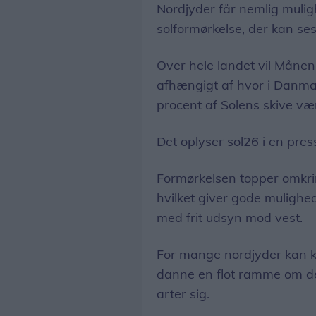
Nordjyder får nemlig muligh
solformørkelse, der kan se
Over hele landet vil Månen
afhængigt af hvor i Danma
procent af Solens skive væ
Det oplyser sol26 i en pre
Formørkelsen topper omkrin
hvilket giver gode mulighe
med frit udsyn mod vest.
For mange nordjyder kan k
danne en flot ramme om den
arter sig.