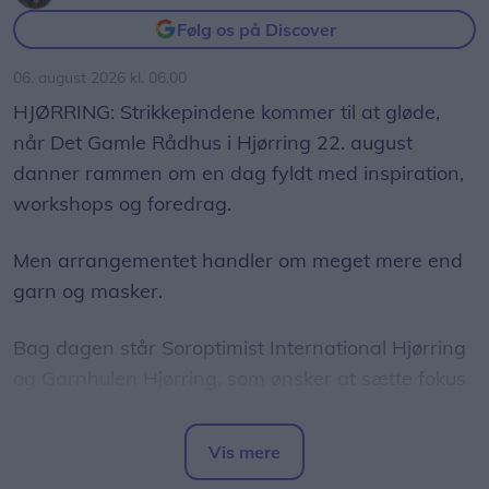
Følg os på Discover
06. august 2026 kl. 06.00
HJØRRING: Strikkepindene kommer til at gløde,
når Det Gamle Rådhus i Hjørring 22. august
danner rammen om en dag fyldt med inspiration,
workshops og foredrag.
Men arrangementet handler om meget mere end
garn og masker.
Bag dagen står Soroptimist International Hjørring
og Garnhulen Hjørring, som ønsker at sætte fokus
på, hvordan kreative fællesskaber kan være med
til at styrke den mentale sundhed og skabe nye
Vis mere
relationer.
Del artikel