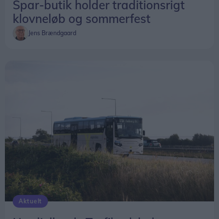
Spar-butik holder traditionsrigt
- Der findes mange gamle møller rundt omkring,
klovneløb og sommerfest
men det er de færreste, der stadig fungerer. Det er
Jens Brændgaard
netop det, vi gerne vil vise frem. Her kan man
opleve en mølle, der arbejder, som den gjorde i
gamle dage, siger Per Østergaard.
Aktuelt