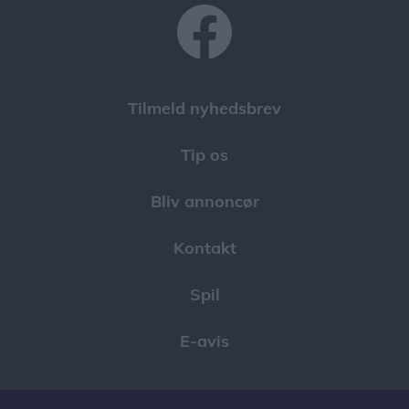
Der er gratis adgang, og de frivillige viser gerne
møllen frem og fortæller om både historien,
teknikken og arbejdet med at holde den mere end
100 år gamle mølle kørende.
Tilmeld nyhedsbrev
Besøgende kan desuden købe friskmalet mel,
møllerelaterede souvenirs og møllens egen øl.
Tip os
Bliv annoncør
Kontakt
Spil
E-avis