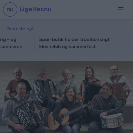
Seneste nyt
og
Spar-butik holder traditionsrigt
Nordj
meren
klovneløb og sommerfest
tocif