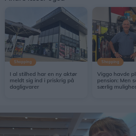
Shopping
Shopping
I al stilhed har en ny aktør
Viggo havde p
meldt sig ind i priskrig på
pension: Men s
dagligvarer
særlig mulighe