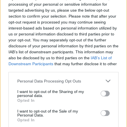
tid, hvor både mænd, kvinder og skolebørn
processing of your personal or sensitive information for
strikkede side om side.
Hans Ravn
targeted advertising by us, please use the below opt-out
section to confirm your selection. Please note that after your
Følg os på Discover
opt-out request is processed you may continue seeing
Besøgende kan også møde Caroline og Jeanette
interest-based ads based on personal information utilized by
fra podcasten ’Ret og Vrang’ samt fåreavler
07. august 2026 kl. 06.00
us or personal information disclosed to third parties prior to
Thomas Pilgård, der viser uld fra nogle af sine
your opt-out. You may separately opt-out of the further
LØNSTRUP: Den gamle Vennebjerg Mølle er et af
disclosure of your personal information by third parties on the
omkring 800 får.
kendetegnene ved Lønstrup. Men møllen er meget
IAB’s list of downstream participants. This information may
mere end et smukt vartegn. Den er en af de få
also be disclosed by us to third parties on the
IAB’s List of
For både nye og erfarne
Downstream Participants
that may further disclose it to other
historiske møller i Danmark, som stadig er fuldt
third parties.
Der bliver rig mulighed for selv at være aktiv.
funktionsdygtig, og i sensommeren kan
besøgende opleve den i drift, når de frivillige
Personal Data Processing Opt Outs
Hannegrethe Marcussen viser, hvordan
holder åbent hus.
I want to opt-out of the Sharing of my
garnrester kan få nyt liv i kreative projekter, mens
personal data.
Opted In
Karen og hendes spindevenner inviterer indenfor i
Bag møllen står foreningen Vennebjerg Mølles
garnets verden, hvor deltagerne kan prøve
Venner, hvor 14 frivillige året rundt passer,
I want to opt-out of the Sale of my
Personal Data.
kræfter med at spinde deres eget garn.
vedligeholder og reparerer møllen, så den altid er
Opted In