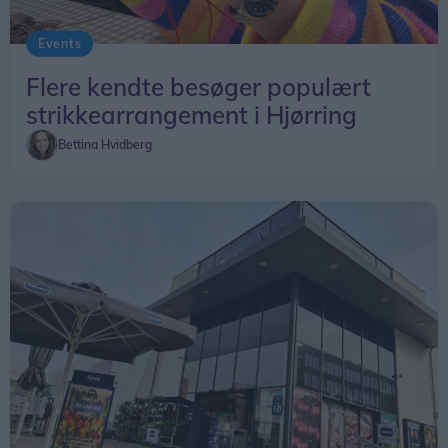
Events
Flere kendte besøger populært
strikkearrangement i Hjørring
Bettina Hvidberg
Fællesskab driver møllen
Vennebjerg Mølle ejes af en fond, mens omkring