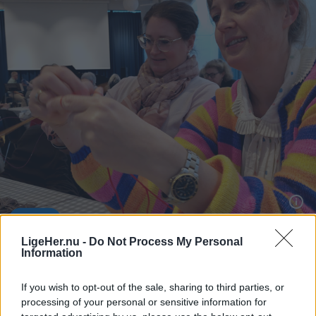
Events
LigeHer.nu -
Do Not Process My Personal
Flere kendte besøger populært
Information
strikkearrangement i Hjørring
If you wish to opt-out of the sale, sharing to third parties, or
processing of your personal or sensitive information for
Bettina Hvidberg