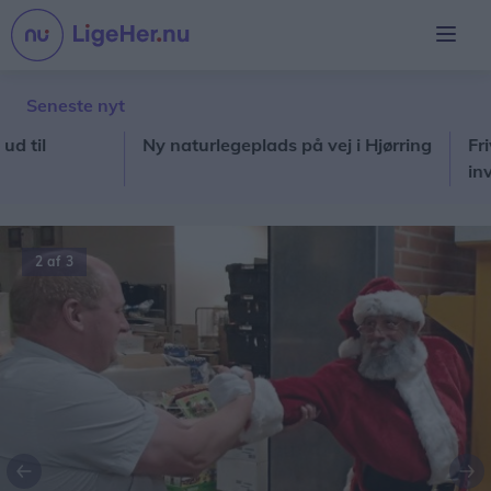
Seneste nyt
Ny naturlegeplads på vej i Hjørring
Frivilli
inviter
2 af 3
Forrige
Næ