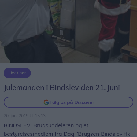
Livet her
Julemanden i Bindslev den 21. juni
Følg os på Discover
20. juni 2019 kl. 15.13
BINDSLEV: Brugsuddeleren og et
bestyrelsesmedlem fra Dagli’Brugsen Bindslev fik