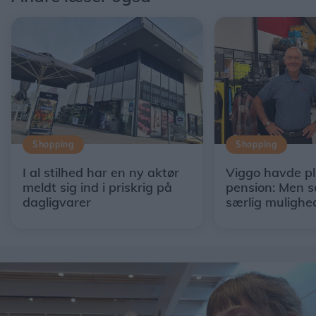
Shopping
Shopping
I al stilhed har en ny aktør
Viggo havde p
meldt sig ind i priskrig på
pension: Men s
dagligvarer
særlig mulighe