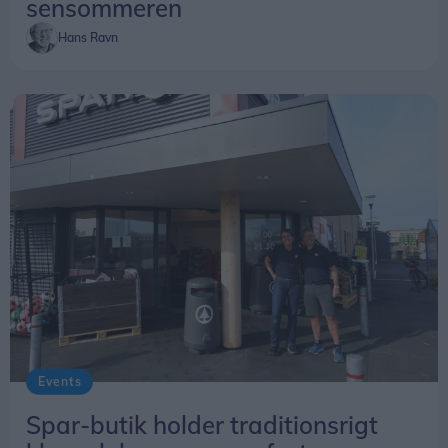
sensommeren
giver gode råd om, hvordan man kan være
Hans Ravn
forberedt, hvis en ekstraordinær situation opstår.
Der blev også informeret om Nabohjælp-appen.
- Vi opfordrer folk til at bruge Nabohjælp. Det er et
godt digitalt redskab, som gør det lettere for
naboer at passe på hinanden og dele relevante
informationer på en sikker måde, siger Peter
Mathiesen.
Events
Spar-butik holder traditionsrigt