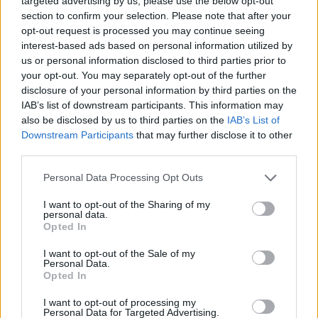
targeted advertising by us, please use the below opt-out
section to confirm your selection. Please note that after your
Følg os på Discover
opt-out request is processed you may continue seeing
interest-based ads based on personal information utilized by
06. august 2026 kl. 06.00
us or personal information disclosed to third parties prior to
HJØRRING: Strikkepindene kommer til at gløde,
your opt-out. You may separately opt-out of the further
disclosure of your personal information by third parties on the
når Det Gamle Rådhus i Hjørring 22. august
IAB’s list of downstream participants. This information may
danner rammen om en dag fyldt med inspiration,
also be disclosed by us to third parties on the
IAB’s List of
workshops og foredrag.
Downstream Participants
that may further disclose it to other
third parties.
Men arrangementet handler om meget mere end
Personal Data Processing Opt Outs
garn og masker.
I want to opt-out of the Sharing of my
personal data.
Bag dagen står Soroptimist International Hjørring
Opted In
og Garnhulen Hjørring, som ønsker at sætte fokus
I want to opt-out of the Sale of my
Personal Data.
på, hvordan kreative fællesskaber kan være med
Opted In
til at styrke den mentale sundhed og skabe nye
Vis mere
I want to opt-out of processing my
relationer.
Personal Data for Targeted Advertising.
Del artikel