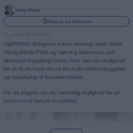
tid, hvor både mænd, kvinder og skolebørn
strikkede side om side.
Hans Ravn
Følg os på Discover
Besøgende kan også møde Caroline og Jeanette
fra podcasten ’Ret og Vrang’ samt fåreavler
07. august 2026 kl. 13.28
Thomas Pilgård, der viser uld fra nogle af sine
HJØRRING: Borgerne kunne onsdag møde både
omkring 800 får.
Nordjyllands Politi og Hjørring Kommune ved
Metropol ShoppingCenter, hvor der var mulighed
For både nye og erfarne
for at få en snak om alt fra indbrudsforebyggelse
Der bliver rig mulighed for selv at være aktiv.
og nabohjælp til kriseberedskab.
Hannegrethe Marcussen viser, hvordan
For de yngste var der samtidig mulighed for at
garnrester kan få nyt liv i kreative projekter, mens
komme helt tæt på en politibil.
Karen og hendes spindevenner inviterer indenfor i
garnets verden, hvor deltagerne kan prøve
kræfter med at spinde deres eget garn.