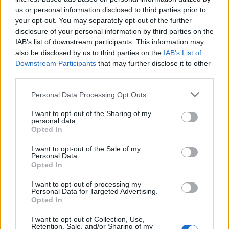
us or personal information disclosed to third parties prior to
your opt-out. You may separately opt-out of the further
disclosure of your personal information by third parties on the
IAB’s list of downstream participants. This information may
Mad & Drikke
Flytningen åbner op for en masse nye muligheder. Vi har søgt om alkoholbevilling og glæder os til at slå dørene op for hyggelig aftenservering hver torsdag, fredag og lørdag.
also be disclosed by us to third parties on the
IAB’s List of
Capu flytter til Hotellet i Nørregade:
Downstream Participants
that may further disclose it to other
third parties.
Stephanie og Andreas vil samle
restaurant, hotel og egne råvarer
Personal Data Processing Opt Outs
under ét tag
I want to opt-out of the Sharing of my
personal data.
Opted In
Hans Ravn
I want to opt-out of the Sale of my
Følg os på Discover
Personal Data.
Opted In
08. august 2026 kl. 06.03
I want to opt-out of processing my
Opdateret kl. 09.25
Personal Data for Targeted Advertising.
Opted In
HJØRRING: I slutningen af august flytter Capu fra
Østergade til Hotellet i Nørregade.
I want to opt-out of Collection, Use,
Retention, Sale, and/or Sharing of my