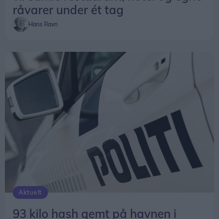
råvarer under ét tag
landbrug i én samlet fortælling.
Hans Ravn
Aktuelt
93 kilo hash gemt på havnen i