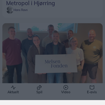
Metropol i Hjørring
Hans Ravn
Aktuelt
Aktuelt
Spil
Video
E-avis
Ny naturlegeplads på vej i Hjørring