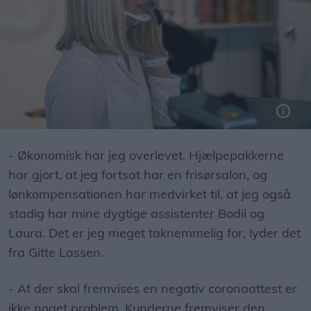
Indehaveren af salon Hårmagi i Bindslev, Gitte Lassen, har travlt med at tage imod bestillinger fra de mange, der trænger til at få ordnet hår efter 106 dages tvungen nedlukning. Foto: Niels Helver
- Økonomisk har jeg overlevet. Hjælpepakkerne
har gjort, at jeg fortsat har en frisørsalon, og
lønkompensationen har medvirket til, at jeg også
stadig har mine dygtige assistenter Bodil og
Laura. Det er jeg meget taknemmelig for, lyder det
fra Gitte Lassen.
- At der skal fremvises en negativ coronaattest er
ikke noget problem. Kunderne fremviser den