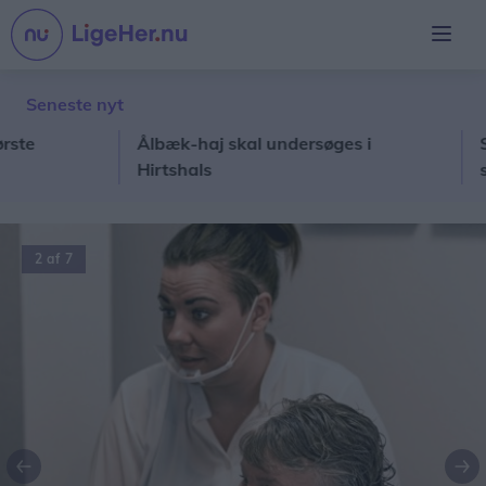
Seneste nyt
Ålbæk-haj skal undersøges i
Stor k
Hirtshals
skole
2 af 7
Forrige
Næ