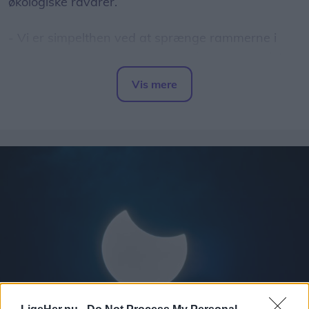
økologiske råvarer.
- Vi er simpelthen ved at sprænge rammerne i
vores nuværende lokaler. Vi har længe manglet
plads, og nu får vi mulighed for for alvor at folde
Vis mere
vores idéer ud og tage Capu til det næste niveau,
Del artikel
fortæller Stephanie.