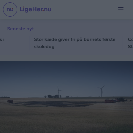
Seneste nyt
Stor kæde giver fri på barnets første
Capu fl
skoledag
Stephan
restaur
under é