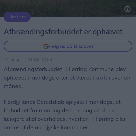
Livet her
På grund af tørken opstod der flere brande end normalt ved høstarbejde. Arkivfoto: Peter Mørk
Afbrændingsforbuddet er ophævet
Følg os på Discover
14. august 2018 kl. 10.58
Afbrændingsforbuddet i Hjørring Kommune blev
ophævet i mandags efter at været i kraft i over en
måned.
Nordjyllands Beredskab oplyste i mandags, at
forbuddet fra mandag den 13. august kl. 17 i
længere skal overholdes, hverken i Hjørring eller
andre af de nordjyske kommuner