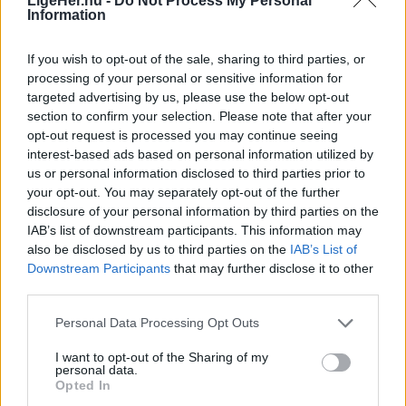
LigeHer.nu -
Do Not Process My Personal
Information
Aktuelt
Capu i Østergade har gennem få år udviklet sig til en stor succes. Nu rykker Stephanie videre til Hotellet i Nørregade, hvor der bliver plads til at føre visionerne endnu længere.
Foto: Hans Ravn
If you wish to opt-out of the sale, sharing to third parties, or
Solformørkelsen 12. august bliver den mest markante, der kan opleves fra Danmark i mere end 20 år. Billedet her er fra delvis solformørkelse Aalborg 29. marts 2025.
Arkivfoto: Martél Andersen
processing of your personal or sensitive information for
Selv om adressen bliver ny, kan de mange
Nordjyder kan se årtiets største
targeted advertising by us, please use the below opt-out
stamgæster glæde sig over, at caféens populære
section to confirm your selection. Please note that after your
solformørkelse
brunchkoncept fortsætter uændret.
opt-out request is processed you may continue seeing
interest-based ads based on personal information utilized by
Emilie Nesheim Shaw
us or personal information disclosed to third parties prior to
- Vores morgenbræt og brunch følger med. Det er
your opt-out. You may separately opt-out of the further
Følg os på Discover
en stor del af Capu, og det kommer gæsterne til at
disclosure of your personal information by third parties on the
opleve præcis, som de kender det.
IAB’s list of downstream participants. This information may
08. august 2026 kl. 14.00
also be disclosed by us to third parties on the
IAB’s List of
Downstream Participants
that may further disclose it to other
NORDJYLLAND: Når solen går mod horisonten
Samtidig bliver frokostmenuen videreudviklet, og
third parties.
onsdag 12. august, bliver det ikke en helt
torsdag, fredag og lørdag åbner restauranten
almindelig sommeraften.
Personal Data Processing Opt Outs
også om aftenen. Her bliver konceptet inspireret
af social dining, hvor gæsterne selv
I want to opt-out of the Sharing of my
Nordjyder får nemlig mulighed for at opleve den
personal data.
sammensætter flere mindre retter, som serveres
Opted In
kraftigste delvise solformørkelse, der kan ses fra