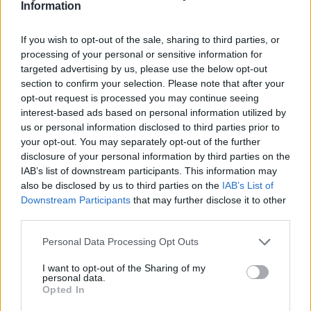
Information
befinder sig, vil op mod 86 procent af Solens skive
være dækket.
If you wish to opt-out of the sale, sharing to third parties, or
Vis mere
processing of your personal or sensitive information for
Del artikel
targeted advertising by us, please use the below opt-out
Det oplyser sol26 i en pressemeddelelse.
section to confirm your selection. Please note that after your
opt-out request is processed you may continue seeing
Formørkelsen topper omkring klokken 20.00, kort
interest-based ads based on personal information utilized by
us or personal information disclosed to third parties prior to
før solnedgang, hvilket giver gode muligheder for
your opt-out. You may separately opt-out of the further
at opleve fænomenet fra steder med frit udsyn
disclosure of your personal information by third parties on the
mod vest.
IAB’s list of downstream participants. This information may
also be disclosed by us to third parties on the
IAB’s List of
Downstream Participants
that may further disclose it to other
For mange nordjyder kan kysterne, fjordene og de
third parties.
åbne landskaber danne en flot ramme om den
sjældne naturoplevelse, hvis vejret arter sig.
Personal Data Processing Opt Outs
I want to opt-out of the Sharing of my
- En solformørkelse er en af de få begivenheder,
personal data.
Mennesker
Opted In
der kan få os alle til at stoppe op og kigge i