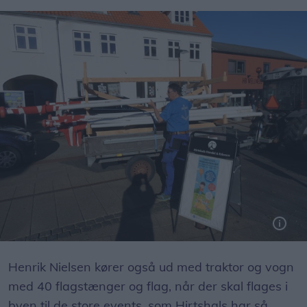
Det er også frivillig Henrik Nielsen fra Byforum, der sætter omkring 40 flagstænger og flag op i Hirtshals, når der er store events.
Henrik Nielsen kører også ud med traktor og vogn
med 40 flagstænger og flag, når der skal flages i
byen til de store events, som Hirtshals har så