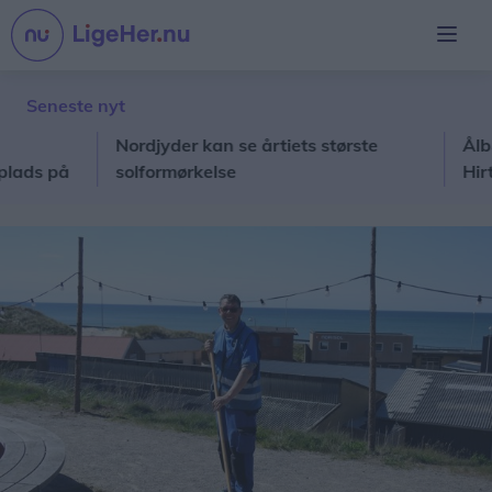
Seneste nyt
Nordjyder kan se årtiets største
Ålbæk-ha
 på
solformørkelse
Hirtshals