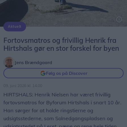
Aktuelt
Her er det fortovsmatros og frivillig for Byforum Hirtshals, Henrik Nielsen, der river stierne i Hirtshals.
Foto: Jens Brændgaard
Fortovsmatros og frivillig Henrik fra
Hirtshals gør en stor forskel for byen
Jens Brændgaard
Følg os på Discover
09. juni 2026 kl. 14.00
HIRTSHALS: Henrik Nielsen har været frivillig
fortovsmatros for Byforum Hirtshals i snart 10 år.
Han sørger for at holde ringstierne og
udsigtsstederne, som Solnedgangspladsen og
udsigtsstedet på Leret, pæne og rene hele tiden.