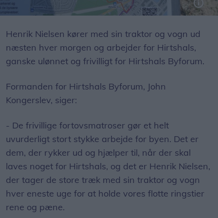
Der er cirka 11 kilometer ringstier, der bliver vedligeholdt af fortovsmatroserne fra Byforum Hirtshals.
Foto: Jens Brændgaard
Henrik Nielsen kører med sin traktor og vogn ud
næsten hver morgen og arbejder for Hirtshals,
ganske ulønnet og frivilligt for Hirtshals Byforum.
Formanden for Hirtshals Byforum, John
Kongerslev, siger:
- De frivillige fortovsmatroser gør et helt
uvurderligt stort stykke arbejde for byen. Det er
dem, der rykker ud og hjælper til, når der skal
laves noget for Hirtshals, og det er Henrik Nielsen,
der tager de store træk med sin traktor og vogn
hver eneste uge for at holde vores flotte ringstier
rene og pæne.