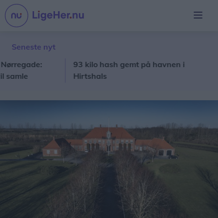
Seneste nyt
regade:
93 kilo hash gemt på havnen i
Nor
le
Hirtshals
Met
arer