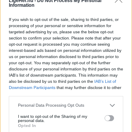
LigeHer.nu -
Do Not Process My Personal
For de yngste var der samtidig mulighed for at
Information
komme helt tæt på en politibil.
If you wish to opt-out of the sale, sharing to third parties, or
processing of your personal or sensitive information for
targeted advertising by us, please use the below opt-out
section to confirm your selection. Please note that after your
opt-out request is processed you may continue seeing
Vis mere
interest-based ads based on personal information utilized by
Del artikel
us or personal information disclosed to third parties prior to
your opt-out. You may separately opt-out of the further
disclosure of your personal information by third parties on the
IAB’s list of downstream participants. This information may
also be disclosed by us to third parties on the
IAB’s List of
Downstream Participants
that may further disclose it to other
third parties.
Personal Data Processing Opt Outs
Johnny og Christine Pedersen tog datteren Laura med forbi standen, hvor de fik en snak med Peter Mathiesen fra Hjørring Kommune om tryghed, nabohjælp og, hvordan et godt naboskab kan være med til at skabe større tryghed i lokalområdet.
I want to opt-out of the Sharing of my
Arrangementet er en del af samarbejdet Det Gode
personal data.
Opted In
Naboskab, hvor Hjørring Kommune og politiet