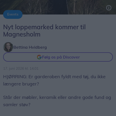
Events
Magnesholm lægger kvadratmeter og lokaler til, når der er genbrugsloppemarked i den kommende weekend.
Nyt loppemarked kommer til
Magnesholm
Bettina Hvidberg
Følg os på Discover
17. juni 2026 kl. 14.01
HJØRRING: Er garderoben fyldt med tøj, du ikke
længere bruger?
Står der møbler, keramik eller andre gode fund og
samler støv?