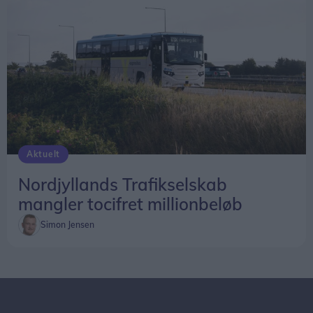
om fremtiden.
- Vi kiggede på hinanden og sagde, at enten
skulle vi udvikle os, eller også skulle vi lade være.
Vi valgte at satse.
Siden har Capu været en stor succes i Østergade,
hvor caféen ofte har været fuldt booket.
Aktuelt
Flytningen til Hotellet i Nørregade bliver derfor
Nordjyllands Trafikselskab
næste naturlige skridt – med ambitionen om at
mangler tocifret millionbeløb
samle restaurant, hotel og familiens økologiske
Simon Jensen
landbrug i én samlet fortælling.