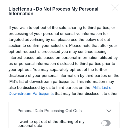
broderi til sikkerhedssko og øvrige
LigeHer.nu -
Do Not Process My Personal
Information
beklædningsløsninger.
If you wish to opt-out of the sale, sharing to third parties, or
Kundegruppen spænder bredt og omfatter blandt
processing of your personal or sensitive information for
andet håndværksvirksomheder,
Events
targeted advertising by us, please use the below opt-out
Købmandsparret Pia og Rene Ejstrup Larsen fra Spar og Slagter Winther på Margrethevej 12 i Hirtshals.
Foto: Jens Brændgaard
section to confirm your selection. Please note that after your
industrivirksomheder, hoteller, restauranter og
Spar-butik holder traditionsrigt
opt-out request is processed you may continue seeing
transportbranchen.
interest-based ads based on personal information utilized by
klovneløb og sommerfest
us or personal information disclosed to third parties prior to
Selv om han egentlig havde planer om at trappe
your opt-out. You may separately opt-out of the further
Jens Brændgaard
disclosure of your personal information by third parties on the
ned og gå på pension om et par år, var det svært
IAB’s list of downstream participants. This information may
at sige nej til den nye mulighed.
Følg os på Discover
also be disclosed by us to third parties on the
IAB’s List of
Downstream Participants
that may further disclose it to other
06. august 2026 kl. 14.00
third parties.
- Hvis det bliver lige så sjovt, som det ser ud til nu,
HIRTSHALS: En tradition bliver holdt i hævd
kan det godt være, at jeg fortsætter nogle år
Personal Data Processing Opt Outs
lørdag 29. august i Hirtshals.
længere, siger han.
I want to opt-out of the Sharing of my
personal data.