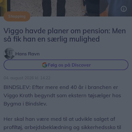
Shopping
Viggo Krath er begyndt som ekstern tøjsælger hos Bygma i Bindslev. Med mere end 40 års erfaring skal han rådgive virksomheder om profiltøj, arbejdsbeklædning og sikkerhedssko.
Viggo havde planer om pension: Men
så fik han en særlig mulighed
Hans Ravn
Følg os på Discover
04. august 2026 kl. 14.22
BINDSLEV: Efter mere end 40 år i branchen er
Viggo Krath begyndt som ekstern tøjsælger hos
Bygma i Bindslev.
Her skal han være med til at udvikle salget af
profiltøj, arbejdsbeklædning og sikkerhedssko til