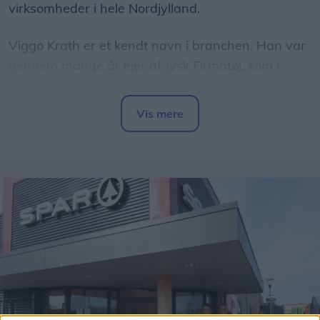
virksomheder i hele Nordjylland.
Viggo Krath er et kendt navn i branchen. Han var
gennem mange år ejer af Jysk Firmatøj, som i
2024 blev solgt til SJEB. Efter salget fortsatte han i
virksomheden, men har nu taget hul på et nyt
Vis mere
kapitel hos Bygma.
Del artikel
- Direktør Christian Beith Kjeldsen kontaktede mig
og spurgte, om jeg havde lyst til at være med til at
styrke salget af profiltøj. Det lød som en
spændende udfordring, og jeg får stor frihed til
selv at planlægge mine arbejdsdage. Det passer
mig rigtig godt, siger Viggo Krath.
Hos Bygma skal han rådgive virksomheder om alt
fra arbejdsbeklædning og profiltøj med tryk eller