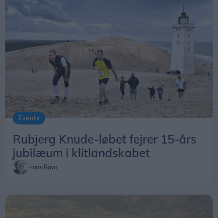
Events
Rubjerg Knude-løbet fejrer 15-års
jubilæum i klitlandskabet
Hans Ravn