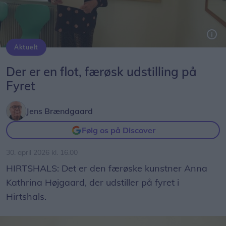
Aktuelt
Her er det Anna Kathrina Højgaard, der har udstilling på Fyret i Hirtshals fra 26. april til 3. maj.
Foto: Jens Brændgaard
Der er en flot, færøsk udstilling på
Fyret
Jens Brændgaard
Følg os på Discover
30. april 2026 kl. 16.00
HIRTSHALS: Det er den færøske kunstner Anna
Kathrina Højgaard, der udstiller på fyret i
Hirtshals.