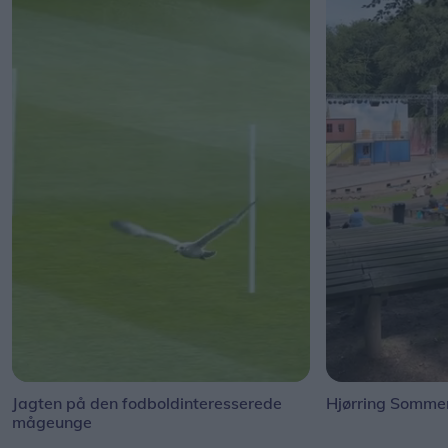
Jagten på den fodboldinteresserede
Hjørring Sommer
mågeunge