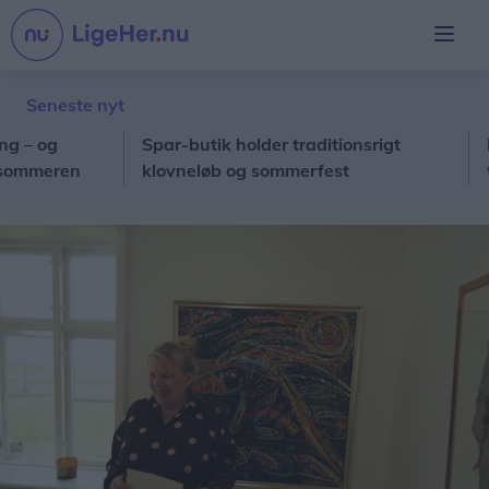
Seneste nyt
og
Spar-butik holder traditionsrigt
Nordj
eren
klovneløb og sommerfest
tocifr