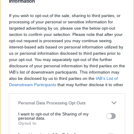
på, hvordan kreative fællesskaber kan være med
Information
til at styrke den mentale sundhed og skabe nye
Vis mere
If you wish to opt-out of the sale, sharing to third parties, or
relationer.
Del artikel
processing of your personal or sensitive information for
targeted advertising by us, please use the below opt-out
- Strik handler ikke kun om det færdige resultat.
section to confirm your selection. Please note that after your
opt-out request is processed you may continue seeing
For mange er det en måde at finde ro, møde
interest-based ads based on personal information utilized by
andre mennesker og være en del af et fællesskab,
us or personal information disclosed to third parties prior to
lyder tanken bag arrangementet.
your opt-out. You may separately opt-out of the further
disclosure of your personal information by third parties on the
IAB’s list of downstream participants. This information may
Masser af inspiration
also be disclosed by us to third parties on the
IAB’s List of
Dagen byder på besøg af flere kendte navne fra
Downstream Participants
that may further disclose it to other
third parties.
strikkeuniverset.
Personal Data Processing Opt Outs
YouTube-duoen Garn og Glimmer fortæller om
I want to opt-out of the Sharing of my
deres passion for strik og om, hvorfor kreativitet,
personal data.
Opted In
venskaber og mental trivsel hænger tæt sammen.