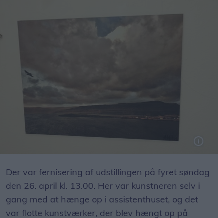
Anna Kathrina Højgaard udstiller kunst i foto og grafikmaling samt akvarel.
Der var fernisering af udstillingen på fyret søndag
den 26. april kl. 13.00. Her var kunstneren selv i
gang med at hænge op i assistenthuset, og det
var flotte kunstværker, der blev hængt op på