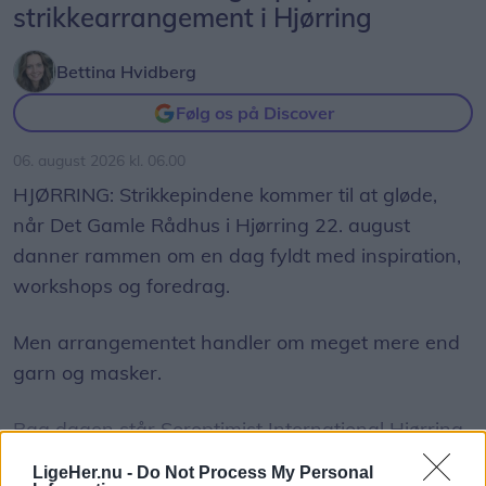
strikkearrangement i Hjørring
Bettina Hvidberg
Følg os på Discover
06. august 2026 kl. 06.00
HJØRRING: Strikkepindene kommer til at gløde,
når Det Gamle Rådhus i Hjørring 22. august
danner rammen om en dag fyldt med inspiration,
workshops og foredrag.
Men arrangementet handler om meget mere end
garn og masker.
Bag dagen står Soroptimist International Hjørring
og Garnhulen Hjørring, som ønsker at sætte fokus
LigeHer.nu -
Do Not Process My Personal