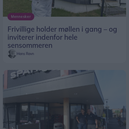
og blive en del af lokale fællesskaber.
Arrangementet finder sted lørdag 22. august
Mennesker
klokken 10-17 i Det Gamle Rådhus i Hjørring.
Frivillige holder møllen i gang – og
inviterer indenfor hele
sensommeren
Hans Ravn