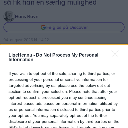
så fik han en særlig mulighed
Hans Ravn
Følg os på Discover
04. august 2026 kl. 14.22
BINDSLEV: Efter mere end 40 år i branchen er
LigeHer.nu -
Do Not Process My Personal
Viggo Krath begyndt som ekstern tøjsælger hos
Information
Bygma i Bindslev.
If you wish to opt-out of the sale, sharing to third parties, or
Her skal han være med til at udvikle salget af
processing of your personal or sensitive information for
targeted advertising by us, please use the below opt-out
profiltøj, arbejdsbeklædning og sikkerhedssko til
section to confirm your selection. Please note that after your
virksomheder i hele Nordjylland.
opt-out request is processed you may continue seeing
interest-based ads based on personal information utilized by
Viggo Krath er et kendt navn i branchen. Han var
us or personal information disclosed to third parties prior to
your opt-out. You may separately opt-out of the further
gennem mange år ejer af Jysk Firmatøj, som i
disclosure of your personal information by third parties on the
2024 blev solgt til SJEB. Efter salget fortsatte han i
IAB’s list of downstream participants. This information may