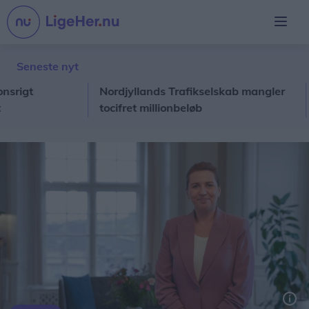
Seneste nyt
t
Nordjyllands Trafikselskab mangler
Fle
tocifret millionbeløb
stri