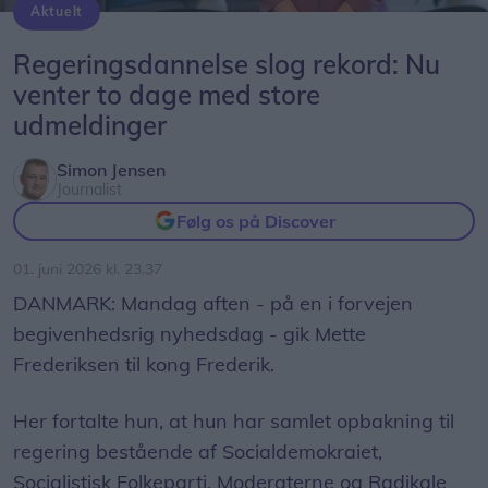
Aktuelt
Mette Frederiksen skal igen være Danmarks statsminister. Det står klart efter mandagens udmelding efter en ny fireparti-regering.
Regeringsdannelse slog rekord: Nu
venter to dage med store
udmeldinger
Simon Jensen
Journalist
Følg os på Discover
01. juni 2026 kl. 23.37
DANMARK: Mandag aften - på en i forvejen
begivenhedsrig nyhedsdag - gik Mette
Frederiksen til kong Frederik.
Her fortalte hun, at hun har samlet opbakning til
regering bestående af Socialdemokraiet,
Socialistisk Folkeparti, Moderaterne og Radikale