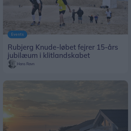
Events
Rubjerg Knude-løbet fejrer 15-års
jubilæum i klitlandskabet
Hans Ravn