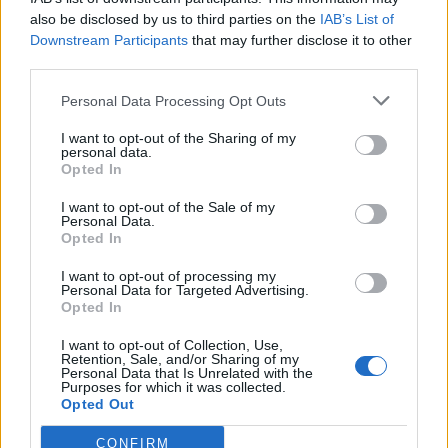
virksomheden, men har nu taget hul på et nyt
also be disclosed by us to third parties on the
IAB’s List of
Vis mere
Downstream Participants
that may further disclose it to other
kapitel hos Bygma.
Del artikel
third parties.
- Direktør Christian Beith Kjeldsen kontaktede mig
Personal Data Processing Opt Outs
og spurgte, om jeg havde lyst til at være med til at
I want to opt-out of the Sharing of my
personal data.
styrke salget af profiltøj. Det lød som en
Opted In
spændende udfordring, og jeg får stor frihed til
I want to opt-out of the Sale of my
selv at planlægge mine arbejdsdage. Det passer
Personal Data.
Opted In
mig rigtig godt, siger Viggo Krath.
I want to opt-out of processing my
Personal Data for Targeted Advertising.
Hos Bygma skal han rådgive virksomheder om alt
Opted In
fra arbejdsbeklædning og profiltøj med tryk eller
I want to opt-out of Collection, Use,
broderi til sikkerhedssko og øvrige
Retention, Sale, and/or Sharing of my
Personal Data that Is Unrelated with the
beklædningsløsninger.
Purposes for which it was collected.
Opted Out
Kundegruppen spænder bredt og omfatter blandt
CONFIRM